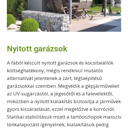
Nyitott garázsok
A fából készült nyitott garázsok és kocsibeállók
költséghatékony, mégis rendkívül mutatós
alternatívát jelentenek a zárt, téglaépítésű
garázsokkal szemben. Megvédik a gépjárműveket
az UV-sugárzástól, a jégesőtől és a falevelektől,
miközben a nyitott kialakítás biztosítja a járművek
gyors kiszáradását, ezzel megelőzve a korróziót.
Statikai stabilitásuk miatt a tartóoszlopok masszív
tönkalapozást igényelnek, kialakításuk pedig