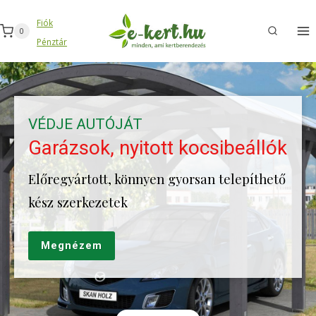
Skip
Fiók
to
0
Pénztár
content
MEDENCE MELLET
Gerendavázas 
ott kocsibeállók
medencék
n gyorsan telepíthető
Előregyártott, könnye
kész szerkezetek
Megnézem