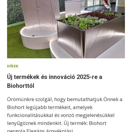
M
A
E
G
Y
Ü
T
T
M
Ű
HÍREK
K
Ö
Új termékek és innováció 2025-re a
D
Biohorttól
É
S
Örömünkre szolgál, hogy bemutathatjuk Önnek a
Biohort legújabb termékeit, amelyek
funkcionalitásukkal és vonzó megjelenésükkel
lenyűgöznek mindenkit. Új termék: Biohort
pergola Elegáns árnyékolási…