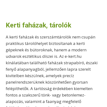
F
i
e
F
t
n
n
t
a
t
l
p
p
r
r
i
Kerti faházak, tárolók
i
c
c
e
e
i
A kerti faházak és szerszámtárolók nem csupán
w
s
a
:
praktikus tárolóhelyet biztosítanak a kerti
s
7
gépeknek és bútoroknak, hanem a modern
:
7
8
0
udvarok esztétikus díszei is. Az e-kert.hu
5
0
kínálatában található faházak strapabíró, északi
0
0
0
0
fenyő alapanyagból, jellemzően lapra szerelt
0
kivitelben készülnek, amelyek precíz
0
F
t
panelrendszerüknek köszönhetően gyorsan
F
.
t
felépíthetők. A tartósság érdekében kiemelten
.
fontos a szakszerű tönk- vagy betonlemez-
alapozás, valamint a faanyag megfelelő