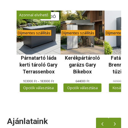
Azonnal elvihető
A
AKCIÓ
K
C
Díjmentes szállítás
Díjmentes szállítás
Díjmentes szá
I
Ó
S
T
Párnatartó láda
Kerékpártároló
Fatárol
E
kerti tároló Gary
garázs Gary
Brennho
R
Terrassenbox
Bikebox
tűzifa
M
Á
É
103000
Ft
–
183000
Ft
644000
Ft
109000
Ft
r
Opciók választása
Opciók választása
Kosárba
K
t
a
r
t
o
m
Ajánlataink
á
n