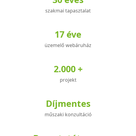
É
D
M
H
szakmai tapasztalat
T
A
Á
T
R
Ó
17 éve
O
!
L
üzemelő webáruház
Ó
S
O
K
2.000 +
R
É
projekt
T
Ű
F
Díjmentes
E
L
műszaki konzultáció
H
A
S
Z