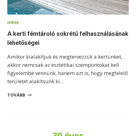
H
Á
Z
HÍREK
I
L
A kerti fémtároló sokrétű felhasználásának
A
lehetőségei
G
I
Amikor kialakítjuk és megtervezzük a kertünket,
S
K
akkor nemcsak az esztétikai szempontokat kell
Ö
figyelembe vennünk, hanem azt is, hogy megfelelő
N
területet alakítsunk ki…
N
Y
A
E
TOVÁBB
K
N
E
M
R
E
T
G
I
O
F
30 éves
L