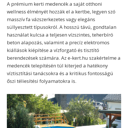
A prémium kerti medencék a saját otthoni
wellness élményét hozzák el a kertbe, legyen szó
masszív fa vázszerkezetes vagy elegáns
süllyesztett típusokról. A hosszú távú, gondtalan
használat kulcsa a teljesen vízszintes, teherbíró
beton alapozás, valamint a precíz elektromos
kiállások kiépítése a vízforgató és tisztító
berendezések számára. Az e-kert.hu szakértelme a
medencék telepítésén túl kiterjed a hatékony
víztisztítási tanácsokra és a kritikus fontosságú
őszi téliesítési folyamatokra is.