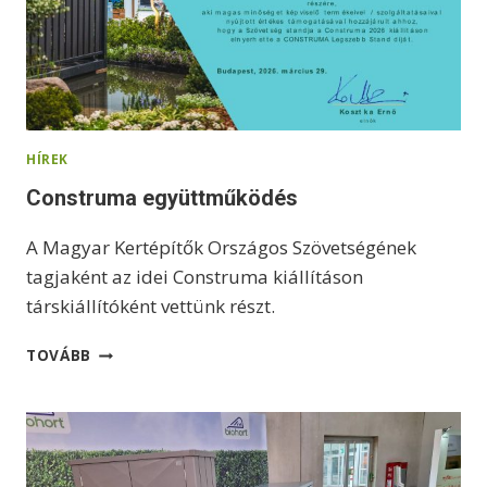
HÍREK
Construma együttműködés
A Magyar Kertépítők Országos Szövetségének
tagjaként az idei Construma kiállításon
társkiállítóként vettünk részt.
C
TOVÁBB
O
N
S
T
R
U