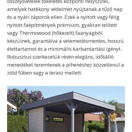
összejövetelek tökéletes központi helyszínei,
amelyek hatékony védelmet nyújtanak a tűző nap
és a nyári záporok ellen. Ezek a nyitott vagy félig
nyitott faépítmények prémium, gyakran telített
vagy Thermowood (hőkezelt) faanyagból
készülnek, garantálva a vetemedésmentes, hosszú
élettartamot és a minimális karbantartási igényt.
Robusztus szerkezetük révén elegáns, időtálló
menedéket teremtenek a pihenéshez közvetlenül a
zöld fűben vagy a terasz mellett.