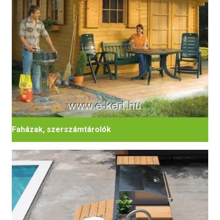
Faházak, szerszámtárolók