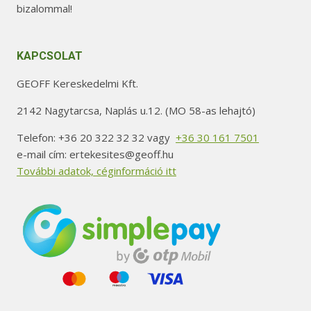
bizalommal!
KAPCSOLAT
GEOFF Kereskedelmi Kft.
2142 Nagytarcsa, Naplás u.12. (MO 58-as lehajtó)
Telefon: +36 20 322 32 32 vagy
+36 30 161 7501
e-mail cím: ertekesites@geoff.hu
További adatok, céginformáció itt