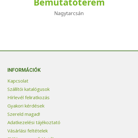
Bemutatóterem
N
Á
Nagytarcsán
L
Á
S
Á
N
A
K
L
INFORMÁCIÓK
E
H
Kapcsolat
E
Szállítói katalógusok
T
Ő
Hírlevél feliratkozás
S
Gyakori kérdések
É
Szereld magad!
G
Adatkezelési tájékoztató
E
I
Vásárlási feltételek