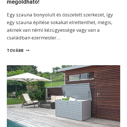
megoldható!
Ó
2
Egy szauna bonyolult és összetett szerkezet, így
0
2
egy szauna építése sokakat elrettenthet, mégis,
5
akinek van némi kézügyessége vagy van a
-
családban ezermester…
R
E
A
A
TOVÁBB
S
B
Z
I
A
O
U
H
N
O
A
R
É
T
P
T
Í
Ó
T
L
É
S
E