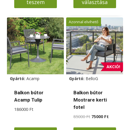
teszem
választása
Ennek
a
Azonnal elvihető
terméknek
több
variációja
van.
A
változatok
AKCIÓ!
a
Gyártó:
Acamp
Gyártó:
BelloG
termékoldalon
választhatók
Balkon bútor
Balkon bútor
ki
Acamp Tulip
Mostrare kerti
fotel
186000
Ft
Original
Current
85000
Ft
75000
Ft
price
price
was:
is: