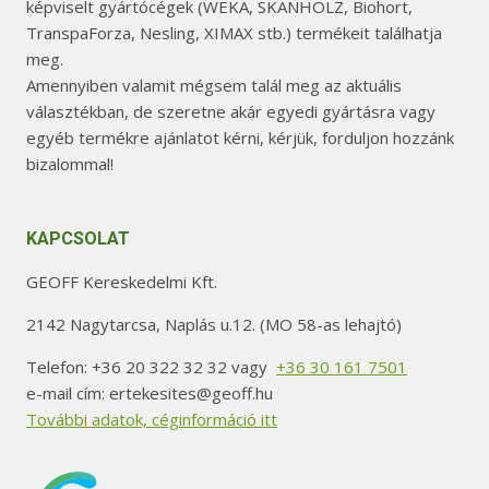
képviselt gyártócégek (WEKA, SKANHOLZ, Biohort,
TranspaForza, Nesling, XIMAX stb.) termékeit találhatja
meg.
Amennyiben valamit mégsem talál meg az aktuális
választékban, de szeretne akár egyedi gyártásra vagy
egyéb termékre ajánlatot kérni, kérjük, forduljon hozzánk
bizalommal!
KAPCSOLAT
GEOFF Kereskedelmi Kft.
2142 Nagytarcsa, Naplás u.12. (MO 58-as lehajtó)
Telefon: +36 20 322 32 32 vagy
+36 30 161 7501
e-mail cím: ertekesites@geoff.hu
További adatok, céginformáció itt