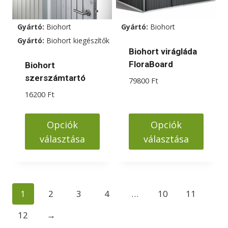
változatok
változatok
a
a
Gyártó:
Biohort
Gyártó:
Biohort
termékoldalon
termékoldalon
Gyártó:
Biohort kiegészítők
választhatók
választhatók
Biohort virágláda
ki
ki
FloraBoard
Biohort
szerszámtartó
79800
Ft
16200
Ft
Opciók
Opciók
választása
választása
Ennek
Ennek
a
a
terméknek
terméknek
1
2
3
4
…
10
11
több
több
variációja
variációja
12
→
van.
van.