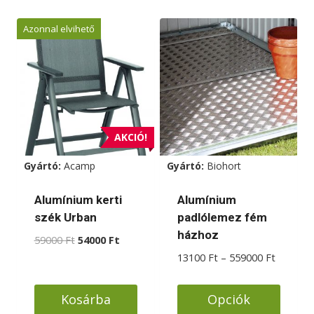
Azonnal elvihető
AKCIÓ!
Gyártó:
Acamp
Gyártó:
Biohort
Alumínium kerti
Alumínium
szék Urban
padlólemez fém
házhoz
Original
Current
59000
Ft
54000
Ft
price
price
Ártarto
13100
Ft
–
559000
Ft
was:
is:
13100 F
59000 Ft.
54000 Ft.
-
Kosárba
Opciók
559000 