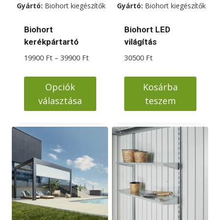
Gyártó:
Biohort kiegészítők
Gyártó:
Biohort kiegészítők
választhatók
választhatók
ki
ki
Biohort
Biohort LED
kerékpártartó
világítás
Ártartomány:
19900
Ft
–
39900
Ft
30500
Ft
19900 Ft
-
Opciók
Kosárba
39900 Ft
választása
teszem
Ennek
a
terméknek
több
variációja
van.
A
változatok