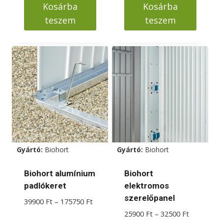
Kosárba
Kosárba
85000 Ft.
75000 Ft.
teszem
teszem
Gyártó:
Biohort
Gyártó:
Biohort
Biohort alumínium
Biohort
padlókeret
elektromos
szerelőpanel
Ártartomány:
39900
Ft
–
175750
Ft
39900 Ft
Ártartom
25900
Ft
–
32500
Ft