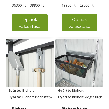
Ártartomány:
Ártartom
36300
Ft
–
39900
Ft
19950
Ft
–
29500
Ft
36300 Ft
19950 Ft
-
-
Opciók
Opciók
39900 Ft
29500 Ft
választása
választása
Ennek
Ennek
a
a
terméknek
terméknek
több
több
variációja
variációja
van.
van.
A
A
változatok
változatok
a
a
Gyártó:
Biohort
Gyártó:
Biohort
termékoldalon
termékoldalon
Gyártó:
Biohort kiegészítők
Gyártó:
Biohort kiegészítők
választhatók
választhatók
ki
ki
Biohort
Biohort hálós