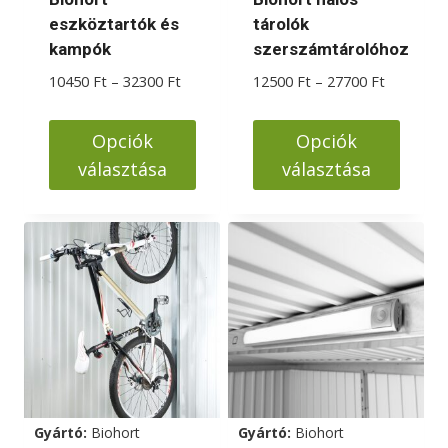
eszköztartók és
tárolók
kampók
szerszámtárolóhoz
Ártartomány:
Ártartom
10450
Ft
–
32300
Ft
12500
Ft
–
27700
Ft
10450 Ft
12500 Ft
-
-
Opciók
Opciók
32300 Ft
27700 Ft
választása
választása
Ennek
Ennek
a
a
terméknek
terméknek
több
több
variációja
variációja
van.
van.
A
A
változatok
változatok
a
a
Gyártó:
Biohort
Gyártó:
Biohort
termékoldalon
termékoldalon