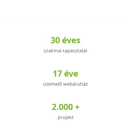
A
A
változatok
változatok
a
a
termékoldalon
termékoldalon
választhatók
választhatók
30 éves
ki
ki
szakmai tapasztalat
17 éve
üzemelő webáruház
2.000 +
projekt