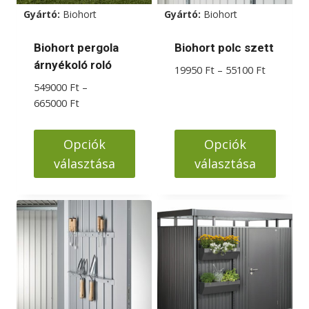
a
Gyártó:
Biohort
Gyártó:
Biohort
termékoldalon
választhatók
Biohort pergola
Biohort polc szett
ki
árnyékoló roló
Ártartom
19950
Ft
–
55100
Ft
19950 Ft
549000
Ft
–
-
Ártartomány:
665000
Ft
55100 Ft
549000 Ft
-
Opciók
Opciók
665000 Ft
választása
választása
Ennek
Ennek
a
a
terméknek
terméknek
több
több
variációja
variációja
van.
van.
A
A