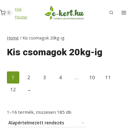
Skip
Fiók
to
0
Pénztár
content
Home
/
Kis csomagok 20kg-ig
Kis csomagok 20kg-ig
1
2
3
4
…
10
11
12
→
1–16 termék, összesen 185 db