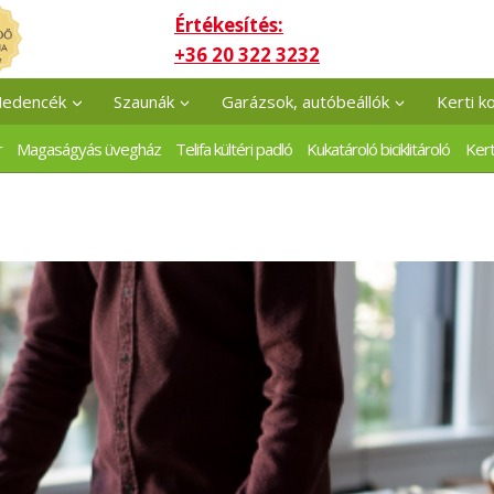
Értékesítés:
+36 20 322 3232
edencék
Szaunák
Garázsok, autóbeállók
Kerti k
r
Magaságyás üvegház
Telifa kültéri padló
Kukatároló biciklitároló
Kert