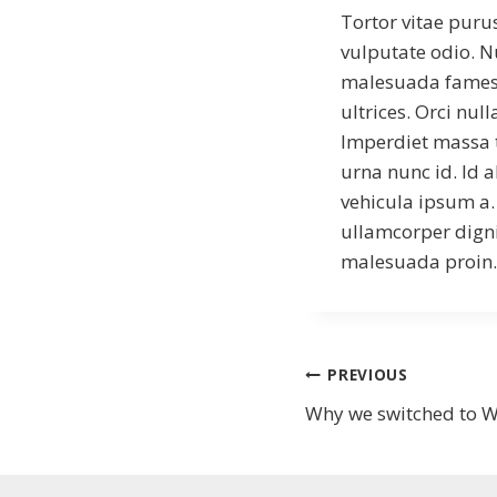
Tortor vitae puru
vulputate odio. N
malesuada fames.
ultrices. Orci nu
Imperdiet massa t
urna nunc id. Id a
vehicula ipsum a. 
ullamcorper digni
malesuada proin. 
Bejegyzés
PREVIOUS
Why we switched to
navigáció