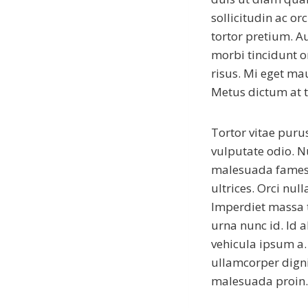
sollicitudin ac or
tortor pretium. A
morbi tincidunt o
risus. Mi eget mau
Metus dictum at
Tortor vitae puru
vulputate odio. N
malesuada fames.
ultrices. Orci nu
Imperdiet massa t
urna nunc id. Id a
vehicula ipsum a. 
ullamcorper digni
malesuada proin. 