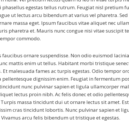
ci phasellus egestas tellus rutrum. Feugiat nisl pretium fus
ugue ut lectus arcu bibendum at varius vel pharetra. Se
rnare massa eget. Ipsum faucibus vitae aliquet nec ulla
ris pharetra et. Mauris nunc congue nisi vitae suscipit t
 tempor commodo.
s faucibus ornare suspendisse. Non odio euismod lacinia 
unc mattis enim ut tellus. Habitant morbi tristique senect
 Et malesuada fames ac turpis egestas. Odio tempor or
lla pellentesque dignissim enim. Feugiat in fermentum po
incidunt nunc pulvinar sapien et ligula ullamcorper ma
liquet lectus proin nibh. Ac felis donec et odio pellentesq
Turpis massa tincidunt dui ut ornare lectus sit amet. Est
ssim cras tincidunt lobortis. Nunc pulvinar sapien et li
Vivamus arcu felis bibendum ut tristique et egestas.