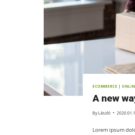
ECOMMERCE
|
ONLIN
A new wa
By
László
2020.01.
Lorem ipsum dolor