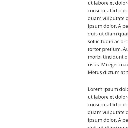
ut labore et dolo
consequat id port
quam vulputate d
ipsum dolor. A pel
duis ut diam quam
sollicitudin ac or
tortor pretium. A
morbi tincidunt o
risus. Mi eget mau
Metus dictum at
Lorem ipsum dolor
ut labore et dolo
consequat id port
quam vulputate d
ipsum dolor. A pel
duis ut diam quam