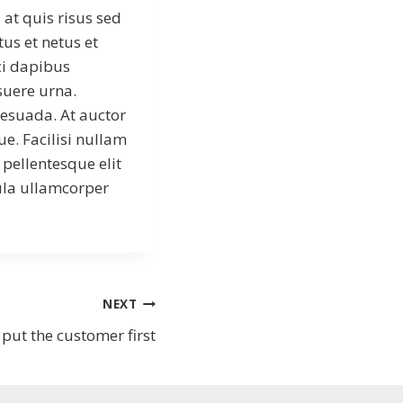
at quis risus sed
us et netus et
ci dapibus
suere urna.
lesuada. At auctor
ue. Facilisi nullam
 pellentesque elit
gula ullamcorper
NEXT
put the customer first