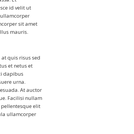
ce id velit ut
d ullamcorper
mcorper sit amet
ellus mauris.
at quis risus sed
us et netus et
ci dapibus
suere urna.
lesuada. At auctor
ue. Facilisi nullam
 pellentesque elit
gula ullamcorper