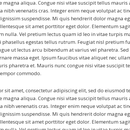
re magna aliqua. Congue nisi vitae suscipit tellus mauris
a nibh venenatis cras. Integer enim neque volutpat ac ti
ignissim suspendisse. Mi quis hendrerit dolor magna eg
lentesque sit amet porttitor eget dolor. Elementum sagitt
 nulla. Vel pretium lectus quam id leo in vitae turpis ma
ci phasellus egestas tellus rutrum. Feugiat nisl pretium fus
ugue ut lectus arcu bibendum at varius vel pharetra. Se
rnare massa eget. Ipsum faucibus vitae aliquet nec ulla
ris pharetra et. Mauris nunc congue nisi vitae suscipit t
 tempor commodo.
 sit amet, consectetur adipiscing elit, sed do eiusmod 
re magna aliqua. Congue nisi vitae suscipit tellus mauris
a nibh venenatis cras. Integer enim neque volutpat ac ti
ignissim suspendisse. Mi quis hendrerit dolor magna eg
lentesque sit amet porttitor eget dolor. Elementum sagitt
 nulla. Vel pretium lectus quam id leo in vitae turpis ma