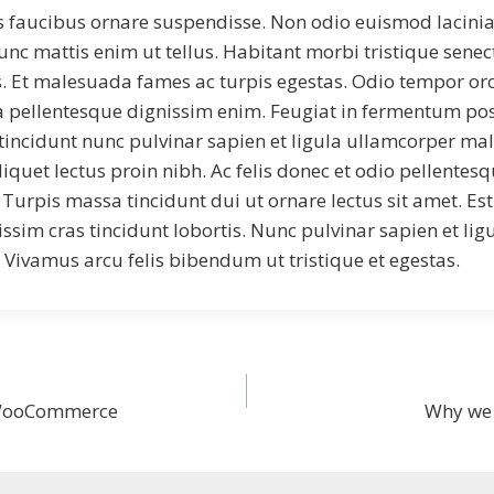
s faucibus ornare suspendisse. Non odio euismod lacinia 
unc mattis enim ut tellus. Habitant morbi tristique senect
 Et malesuada fames ac turpis egestas. Odio tempor or
lla pellentesque dignissim enim. Feugiat in fermentum po
incidunt nunc pulvinar sapien et ligula ullamcorper ma
liquet lectus proin nibh. Ac felis donec et odio pellentesq
Turpis massa tincidunt dui ut ornare lectus sit amet. Est
ssim cras tincidunt lobortis. Nunc pulvinar sapien et li
Vivamus arcu felis bibendum ut tristique et egestas.
 WooCommerce
Why we 