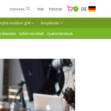
DE
Keresés
Fiók
Pénztár
0
onyha outdoor grill
Árnyékolás
i dekoráció
höfats termékek
Gyakori kérdések