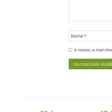
Name
*
A nevem, e-mail cí