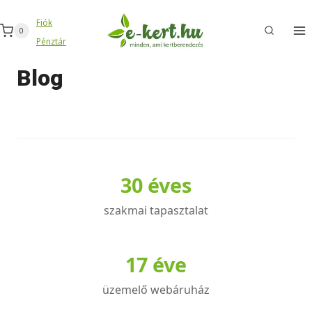
Skip
Fiók
to
0
Pénztár
content
Blog
30 éves
szakmai tapasztalat
17 éve
üzemelő webáruház