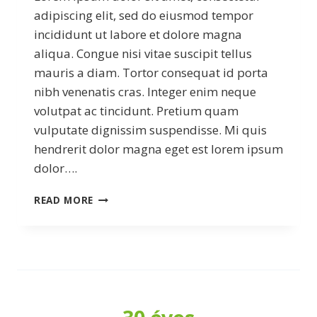
adipiscing elit, sed do eiusmod tempor
incididunt ut labore et dolore magna
aliqua. Congue nisi vitae suscipit tellus
mauris a diam. Tortor consequat id porta
nibh venenatis cras. Integer enim neque
volutpat ac tincidunt. Pretium quam
vulputate dignissim suspendisse. Mi quis
hendrerit dolor magna eget est lorem ipsum
dolor….
WHY
READ MORE
WE
PUT
THE
CUSTOMER
FIRST