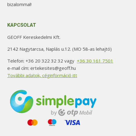
bizalommal!
KAPCSOLAT
GEOFF Kereskedelmi Kft.
2142 Nagytarcsa, Naplás u.12. (MO 58-as lehajtó)
Telefon: +36 20 322 32 32 vagy
+36 30 161 7501
e-mail cím: ertekesites@geoff.hu
További adatok, céginformáció itt