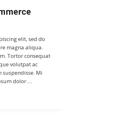
ommerce
iscing elit, sed do
ore magna aliqua.
iam. Tortor consequat
eque volutpat ac
m suspendisse. Mi
ipsum dolor….