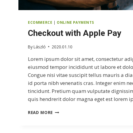
ECOMMERCE
|
ONLINE PAYMENTS
Checkout with Apple Pay
By
László
2020.01.10
Lorem ipsum dolor sit amet, consectetur adip
eiusmod tempor incididunt ut labore et dol
Congue nisi vitae suscipit tellus mauris a d
id porta nibh venenatis cras. Integer enim n
tincidunt. Pretium quam vulputate dignissi
quis hendrerit dolor magna eget est lorem 
CHECKOUT
READ MORE
WITH
APPLE
PAY