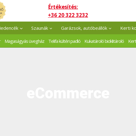
Értékesítés:
+36 20 322 3232
edencék
Szaunák
Garázsok, autóbeállók
Kerti k
r
Magaságyás üvegház
Telifa kültéri padló
Kukatároló biciklitároló
Kert
eCommerce