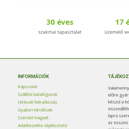
30 éves
17 
szakmai tapasztalat
üzemelő w
INFORMÁCIÓK
TÁJÉKOZ
Kapcsolat
Valamennyi
Szállítói katalógusok
előre gyár
készül a k
Hírlevél feliratkozás
összeállít
Gyakori kérdések
lapra szer
Szereld magad!
az összes
Adatkezelési tájékoztató