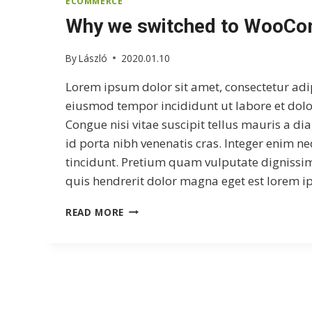
ECOMMERCE
Why we switched to WooC
By
László
2020.01.10
Lorem ipsum dolor sit amet, consectetur adip
eiusmod tempor incididunt ut labore et dol
Congue nisi vitae suscipit tellus mauris a d
id porta nibh venenatis cras. Integer enim n
tincidunt. Pretium quam vulputate dignissi
quis hendrerit dolor magna eget est lorem 
WHY
READ MORE
WE
SWITCHED
TO
WOOCOMMERCE