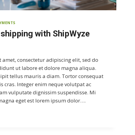
AYMENTS
 shipping with ShipWyze
 amet, consectetur adipiscing elit, sed do
idunt ut labore et dolore magna aliqua.
cipit tellus mauris a diam. Tortor consequat
is cras. Integer enim neque volutpat ac
uam vulputate dignissim suspendisse. Mi
 magna eget est lorem ipsum dolor….