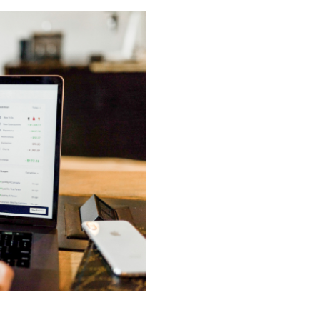
SHIPPING
WITH
SHIPWYZE