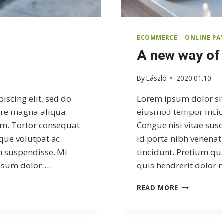
ECOMMERCE
|
ONLINE P
A new way of
By
László
2020.01.10
iscing elit, sed do
Lorem ipsum dolor sit
ore magna aliqua.
eiusmod tempor incid
iam. Tortor consequat
Congue nisi vitae sus
eque volutpat ac
id porta nibh venenat
m suspendisse. Mi
tincidunt. Pretium q
ipsum dolor….
quis hendrerit dolor
A
READ MORE
NEW
WAY
OF