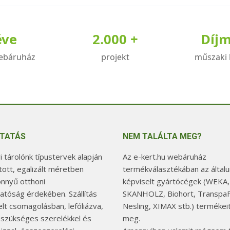
éve
2.000 +
Díj
ebáruház
projekt
műszaki 
TATÁS
NEM TALÁLTA MEG?
 tárolónk típustervek alapján
Az e-kert.hu webáruház
tott, egalizált méretben
termékválasztékában az általu
önnyű otthoni
képviselt gyártócégek (WEKA,
hatóság érdekében. Szállítás
SKANHOLZ, Biohort, TranspaF
elt csomagolásban, lefóliázva,
Nesling, XIMAX stb.) termékeit
 szükséges szerelékkel és
meg.