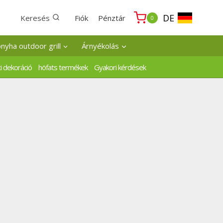
DE
Keresés
Fiók
Pénztár
0
onyha outdoor grill
Árnyékolás
i dekoráció
höfats termékek
Gyakori kérdések