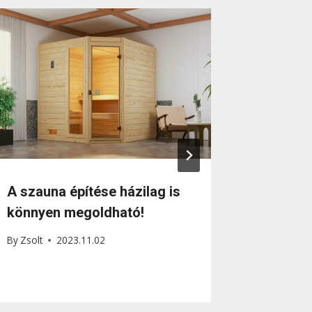
A szauna építése házilag is
A szauna
könnyen megoldható!
használ
By
Zsolt
2023.11.02
By
Zsolt