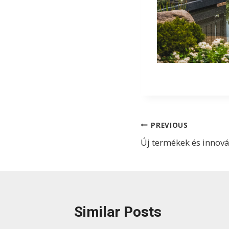
Bejegyzés
PREVIOUS
Új termékek és innová
navigáció
Similar Posts