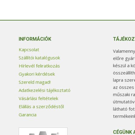
INFORMÁCIÓK
TÁJÉKOZ
Kapcsolat
Valamennyi
Szállítói katalógusok
előre gyár
készül a k
Hírlevél feliratkozás
összeállít
Gyakori kérdések
lapra szer
Szereld magad!
az összes
Adatkezelési tájékoztató
műszaki ra
Vásárlási feltételek
útmutatóva
Elállás a szerződéstől
látható fo
Garancia
termékeink
CÉGÜNK 