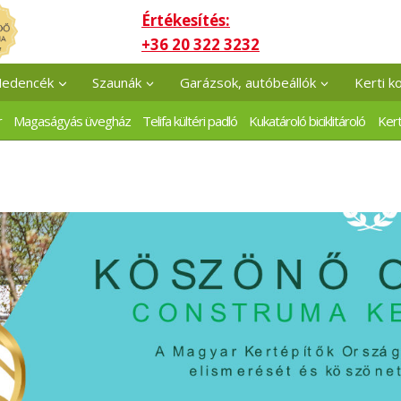
Értékesítés:
+36 20 322 3232
edencék
Szaunák
Garázsok, autóbeállók
Kerti k
r
Magaságyás üvegház
Telifa kültéri padló
Kukatároló biciklitároló
Kert