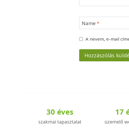
Name
*
A nevem, e-mail cí
30 éves
17 
szakmai tapasztalat
üzemelő w