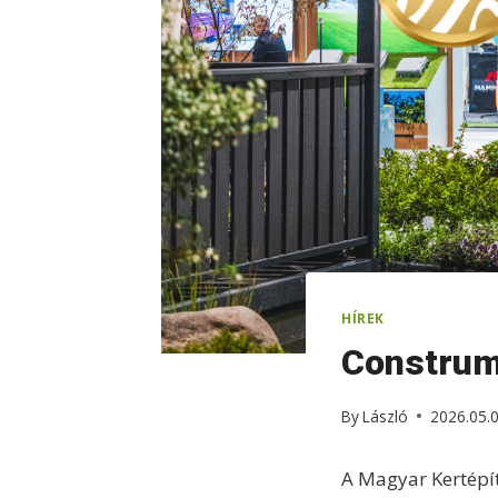
HÍREK
Construm
By
László
2026.05.
A Magyar Kertépít