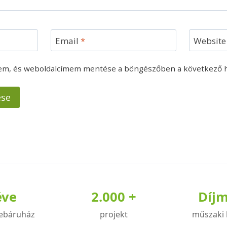
Email
*
Website
mem, és weboldalcímem mentése a böngészőben a következő 
éve
2.000 +
Díj
ebáruház
projekt
műszaki 