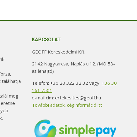
KAPCSOLAT
GEOFF Kereskedelmi Kft.
nk
2142 Nagytarcsa, Naplás u.12. (MO 58-
as lehajtó)
orza,
 találhatja
Telefon: +36 20 322 32 32 vagy
+36 30
161 7501
alál meg
e-mail cím: ertekesites@geoff.hu
szeretne
További adatok, céginformáció itt
gyéb
k,