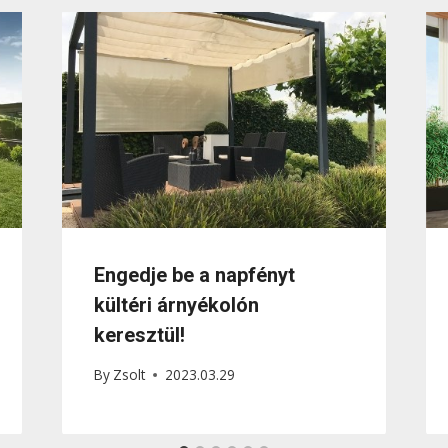
Engedje be a napfényt
kültéri árnyékolón
keresztül!
By
Zsolt
2023.03.29