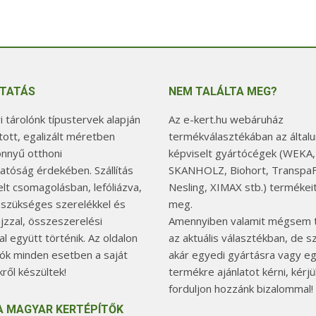
TATÁS
NEM TALÁLTA MEG?
 tárolónk típustervek alapján
Az e-kert.hu webáruház
tott, egalizált méretben
termékválasztékában az általu
önnyű otthoni
képviselt gyártócégek (WEKA,
hatóság érdekében. Szállítás
SKANHOLZ, Biohort, TranspaF
elt csomagolásban, lefóliázva,
Nesling, XIMAX stb.) termékeit
 szükséges szerelékkel és
meg.
jzzal, összeszerelési
Amennyiben valamit mégsem t
l együtt történik. Az oldalon
az aktuális választékban, de 
tók minden esetben a saját
akár egyedi gyártásra vagy e
ről készültek!
termékre ajánlatot kérni, kérjü
forduljon hozzánk bizalommal!
A MAGYAR KERTÉPÍTŐK