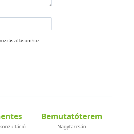
hozzászólásomhoz.
mentes
Bemutatóterem
konzultáció
Nagytarcsán