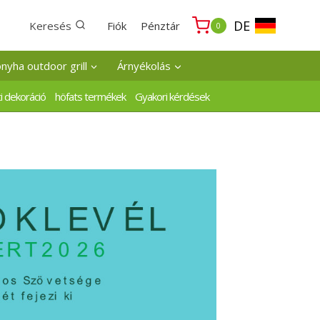
DE
Keresés
Fiók
Pénztár
0
onyha outdoor grill
Árnyékolás
i dekoráció
höfats termékek
Gyakori kérdések