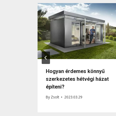
efogni
Hogyan érdemes könnyű
szerkezetes hétvégi házat
építeni?
By
Zsolt
2023.03.29