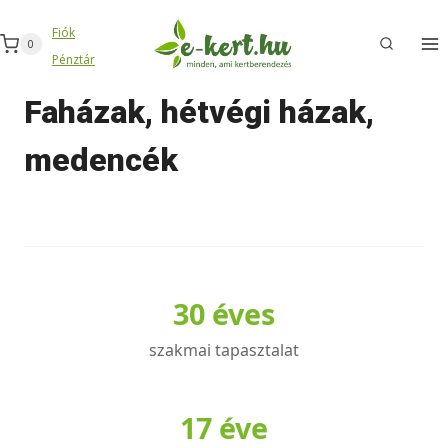
Skip
Fiók
to
0
Pénztár
content
Faházak, hétvégi házak,
medencék
30 éves
szakmai tapasztalat
17 éve