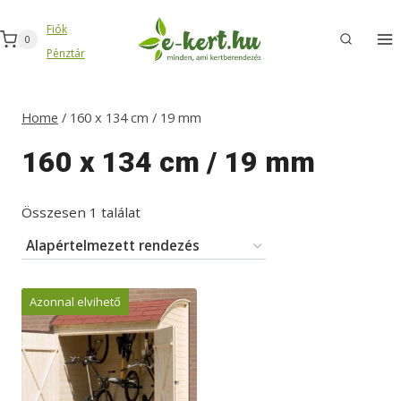
Skip
Fiók
to
0
Pénztár
content
Home
/
160 x 134 cm / 19 mm
160 x 134 cm / 19 mm
Összesen 1 találat
Azonnal elvihető