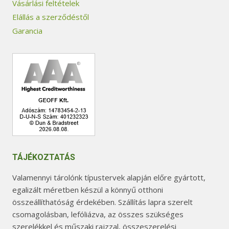
Vásárlási feltételek
Elállás a szerződéstől
Garancia
TÁJÉKOZTATÁS
Valamennyi tárolónk típustervek alapján előre gyártott,
egalizált méretben készül a könnyű otthoni
összeállíthatóság érdekében. Szállítás lapra szerelt
csomagolásban, lefóliázva, az összes szükséges
szerelékkel és műszaki rajzzal, összeszerelési