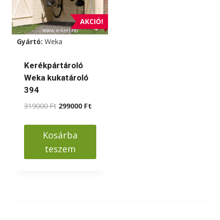
AKCIÓ!
Gyártó:
Weka
Kerékpártároló
Weka kukatároló
394
Original
Current
319000
Ft
299000
Ft
price
price
was:
is:
Kosárba
319000 Ft.
299000 Ft.
teszem