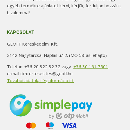
egyéb termékre ajánlatot kérni, kérjük, forduljon hozzánk
bizalommal!
KAPCSOLAT
GEOFF Kereskedelmi Kft.
2142 Nagytarcsa, Naplás u.12. (MO 58-as lehajtó)
Telefon: +36 20 322 32 32 vagy
+36 30 161 7501
e-mail cím: ertekesites@geoff.hu
További adatok, céginformáció itt