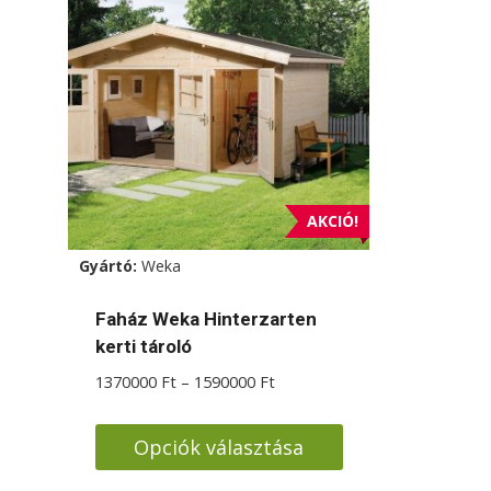
AKCIÓ!
Gyártó:
Weka
Faház Weka Hinterzarten
kerti tároló
Ártartomány:
1370000
Ft
–
1590000
Ft
1370000 Ft
-
Opciók választása
1590000 Ft
Ennek