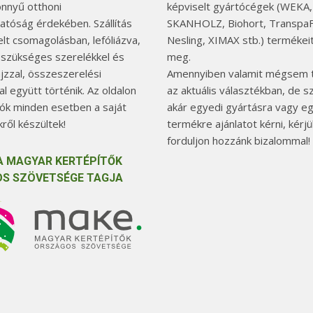
önnyű otthoni
képviselt gyártócégek (WEKA,
hatóság érdekében. Szállítás
SKANHOLZ, Biohort, TranspaF
elt csomagolásban, lefóliázva,
Nesling, XIMAX stb.) termékeit
 szükséges szerelékkel és
meg.
jzzal, összeszerelési
Amennyiben valamit mégsem t
l együtt történik. Az oldalon
az aktuális választékban, de 
tók minden esetben a saját
akár egyedi gyártásra vagy e
ről készültek!
termékre ajánlatot kérni, kérjü
forduljon hozzánk bizalommal!
A MAGYAR KERTÉPÍTŐK
S SZÖVETSÉGE TAGJA