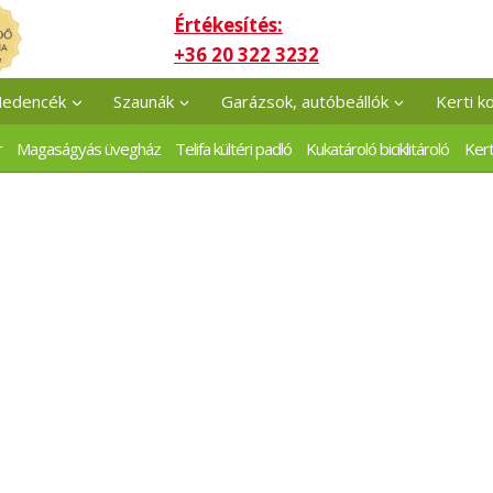
Értékesítés:
+36 20 322 3232
edencék
Szaunák
Garázsok, autóbeállók
Kerti k
r
Magaságyás üvegház
Telifa kültéri padló
Kukatároló biciklitároló
Kert