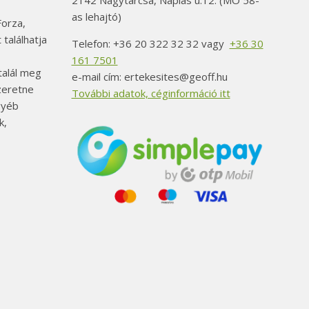
2142 Nagytarcsa, Naplás u.12. (MO 58-
as lehajtó)
orza,
 találhatja
Telefon: +36 20 322 32 32 vagy
+36 30
161 7501
alál meg
e-mail cím: ertekesites@geoff.hu
szeretne
További adatok, céginformáció itt
gyéb
k,