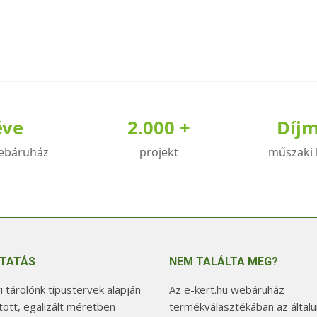
éve
2.000 +
Díj
ebáruház
projekt
műszaki 
TATÁS
NEM TALÁLTA MEG?
 tárolónk típustervek alapján
Az e-kert.hu webáruház
tott, egalizált méretben
termékválasztékában az általu