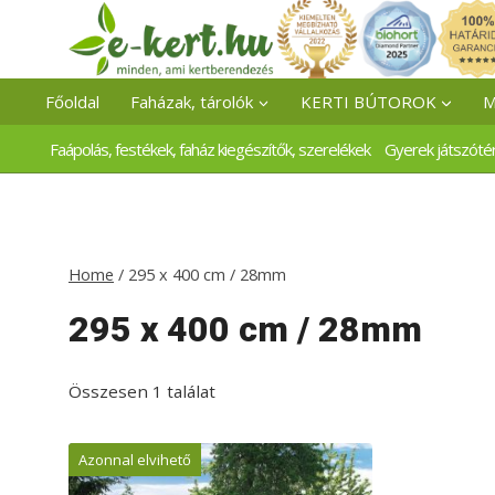
Skip
to
content
Főoldal
Faházak, tárolók
KERTI BÚTOROK
M
Faápolás, festékek, faház kiegészítők, szerelékek
Gyerek játszóté
Home
/
295 x 400 cm / 28mm
295 x 400 cm / 28mm
Összesen 1 találat
Azonnal elvihető