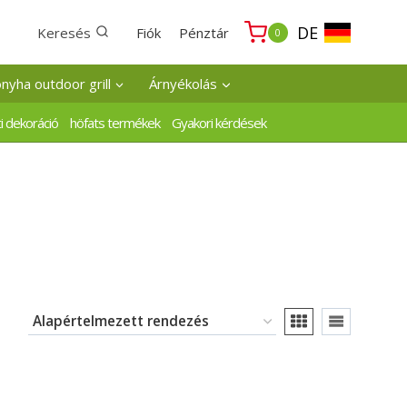
DE
Keresés
Fiók
Pénztár
0
onyha outdoor grill
Árnyékolás
i dekoráció
höfats termékek
Gyakori kérdések