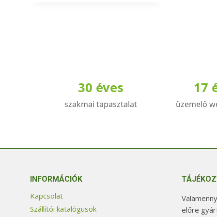
a
terméknek
több
variációja
van.
A
30 éves
17 
változatok
a
szakmai tapasztalat
üzemelő w
termékoldalon
választhatók
ki
INFORMÁCIÓK
TÁJÉKOZ
Kapcsolat
Valamennyi
Szállítói katalógusok
előre gyár