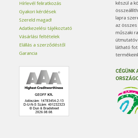
készül a k
Hírlevél feliratkozás
összeállít
Gyakori kérdések
lapra szer
Szereld magad!
az összes
Adatkezelési tájékoztató
műszaki ra
Vásárlási feltételek
útmutatóva
Elállás a szerződéstől
látható fo
Garancia
termékeink
CÉGÜNK 
ORSZÁGO