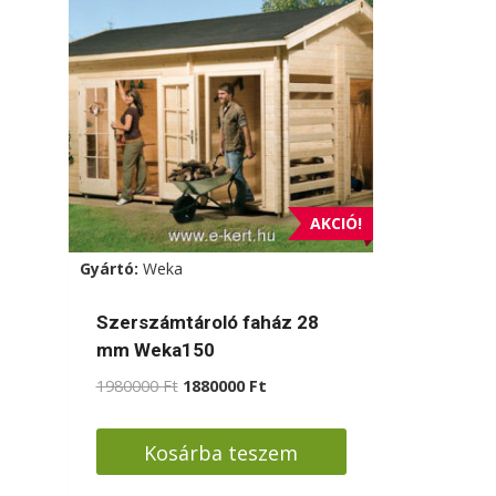
AKCIÓ!
Gyártó:
Weka
Szerszámtároló faház 28
mm Weka150
Original
Current
1980000
Ft
1880000
Ft
price
price
was:
is:
Kosárba teszem
1980000 Ft.
1880000 Ft.