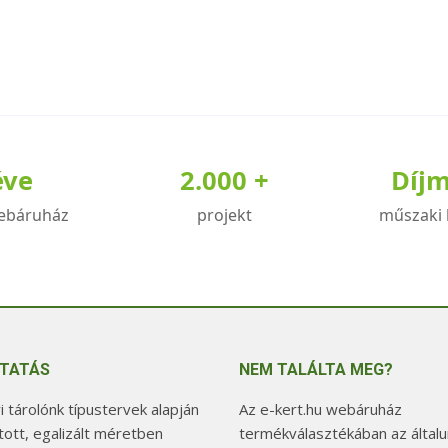
éve
2.000 +
Díj
ebáruház
projekt
műszaki 
TATÁS
NEM TALÁLTA MEG?
 tárolónk típustervek alapján
Az e-kert.hu webáruház
tott, egalizált méretben
termékválasztékában az általu