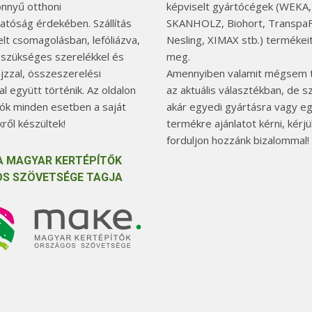
önnyű otthoni
képviselt gyártócégek (WEKA,
hatóság érdekében. Szállítás
SKANHOLZ, Biohort, TranspaF
elt csomagolásban, lefóliázva,
Nesling, XIMAX stb.) termékeit
 szükséges szerelékkel és
meg.
jzzal, összeszerelési
Amennyiben valamit mégsem t
l együtt történik. Az oldalon
az aktuális választékban, de 
tók minden esetben a saját
akár egyedi gyártásra vagy e
ről készültek!
termékre ajánlatot kérni, kérjü
forduljon hozzánk bizalommal!
A MAGYAR KERTÉPÍTŐK
S SZÖVETSÉGE TAGJA