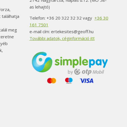
2142 Nagytarcsa, Naplás u.12. (MO 58-
as lehajtó)
orza,
 találhatja
Telefon: +36 20 322 32 32 vagy
+36 30
161 7501
alál meg
e-mail cím: ertekesites@geoff.hu
szeretne
További adatok, céginformáció itt
gyéb
k,