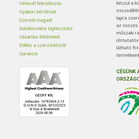
készül a k
Hírlevél feliratkozás
összeállít
Gyakori kérdések
lapra szer
Szereld magad!
az összes
Adatkezelési tájékoztató
műszaki ra
Vásárlási feltételek
útmutatóva
Elállás a szerződéstől
látható fo
Garancia
termékeink
CÉGÜNK 
ORSZÁGO