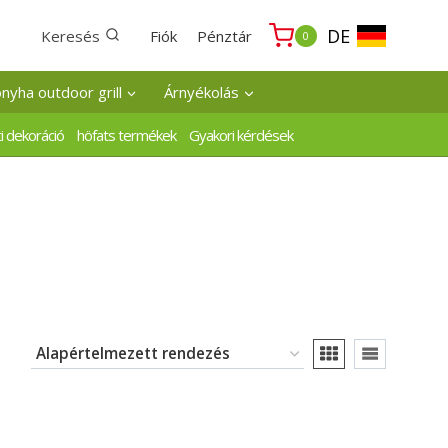
DE
Keresés
Fiók
Pénztár
0
onyha outdoor grill
Árnyékolás
i dekoráció
höfats termékek
Gyakori kérdések