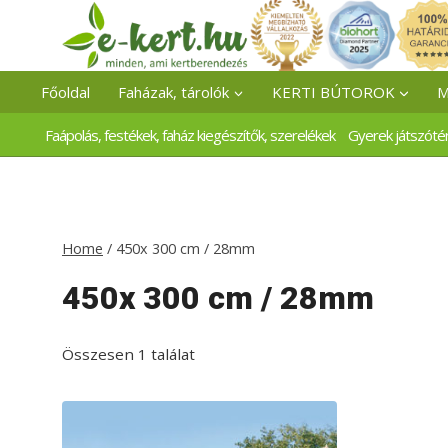
Skip
to
content
Főoldal
Faházak, tárolók
KERTI BÚTOROK
M
Faápolás, festékek, faház kiegészítők, szerelékek
Gyerek játszóté
Home
/
450x 300 cm / 28mm
450x 300 cm / 28mm
Összesen 1 találat