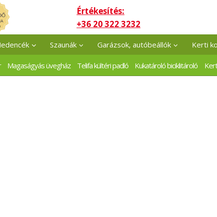
Értékesítés:
+36 20 322 3232
edencék
Szaunák
Garázsok, autóbeállók
Kerti k
r
Magaságyás üvegház
Telifa kültéri padló
Kukatároló biciklitároló
Kert