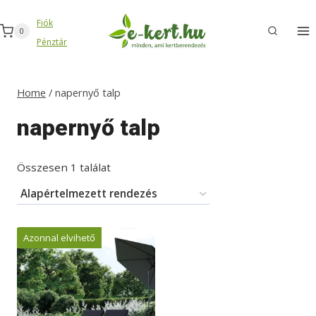
Skip
Fiók
to
0
Pénztár
content
Home
/
napernyő talp
napernyő talp
Összesen 1 találat
Azonnal elvihető