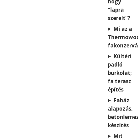
hogy
“lapra
szerelt”?
Mi az a
Thermowo
fakonzervá
Kültéri
padló
burkolat;
fa terasz
építés
Faház
alapozás,
betonleme
készítés
Mit