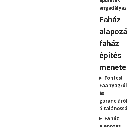
épületek
engedélyez
Faház
alapoz
faház
építés
menete
Fontos!
Faanyagról
és
garanciáró
általánoss
Faház
alapozás,