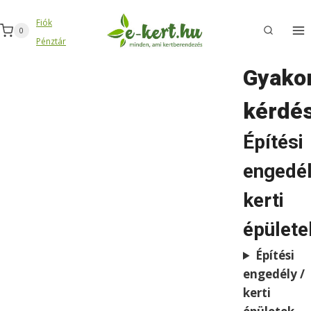
Skip
Fiók
to
0
Pénztár
content
Gyakor
kérdé
Építési
engedé
kerti
épülete
Építési
engedély /
kerti