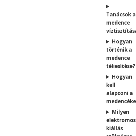
Tanácsok a
medence
víztisztítá
Hogyan
történik a
medence
téliesítése?
Hogyan
kell
alapozni a
medencéke
Milyen
elektromos
kiállás