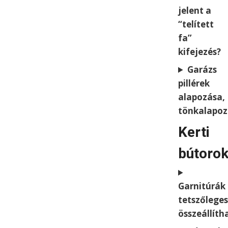
jelent a
“telített
fa”
kifejezés?
Garázs
pillérek
alapozása,
tönkalapoz
Kerti
bútorok
Garnitúrák
tetszőlege
összeállíth