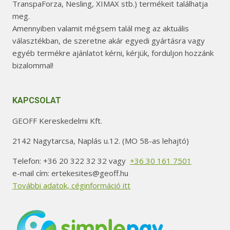
TranspaForza, Nesling, XIMAX stb.) termékeit találhatja
meg.
Amennyiben valamit mégsem talál meg az aktuális
választékban, de szeretne akár egyedi gyártásra vagy
egyéb termékre ajánlatot kérni, kérjük, forduljon hozzánk
bizalommal!
KAPCSOLAT
GEOFF Kereskedelmi Kft.
2142 Nagytarcsa, Naplás u.12. (MO 58-as lehajtó)
Telefon: +36 20 322 32 32 vagy
+36 30 161 7501
e-mail cím: ertekesites@geoff.hu
További adatok, céginformáció itt