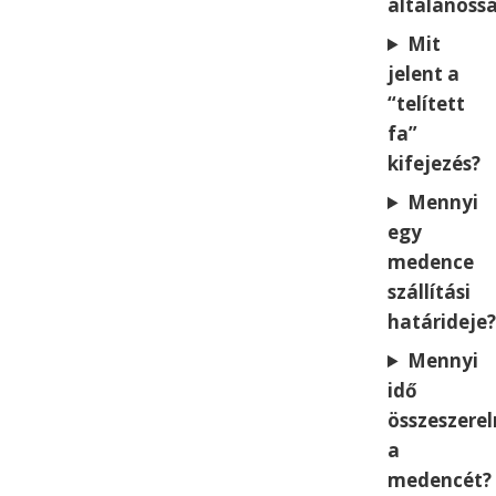
általánoss
Mit
jelent a
“telített
fa”
kifejezés?
Mennyi
egy
medence
szállítási
határideje?
Mennyi
idő
összeszerel
a
medencét?