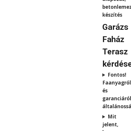
betonleme
készítés
Garázs
Faház
Terasz
kérdés
Fontos!
Faanyagról
és
garanciáró
általánoss
Mit
jelent,