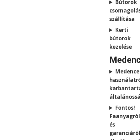
Bútorok
csomagolá
szállítása
Kerti
bútorok
kezelése
Medenc
Medence
használatr
karbantart
általánoss
Fontos!
Faanyagról
és
garanciáró