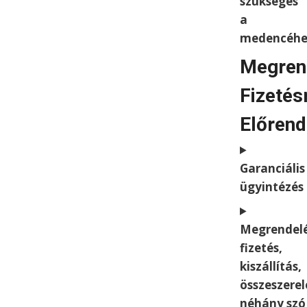
szükséges
a
medencéhe
Megren
Fizetés
Előrend
Garanciális
ügyintézés
Megrendelé
fizetés,
kiszállítás,
összeszerel
néhány szó