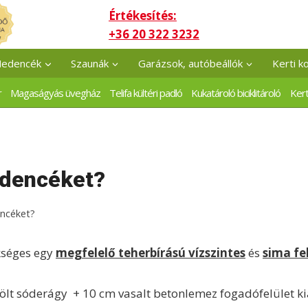
Értékesítés:
+36 20 322 3232
edencék
Szaunák
Garázsok, autóbeállók
Kerti k
r
Magaságyás üvegház
Telifa kültéri padló
Kukatároló biciklitároló
Kert
edencéket?
encéket?
kséges egy
megfelelő teherbírású vízszintes
és
sima fe
t sóderágy + 10 cm vasalt betonlemez fogadófelület kia