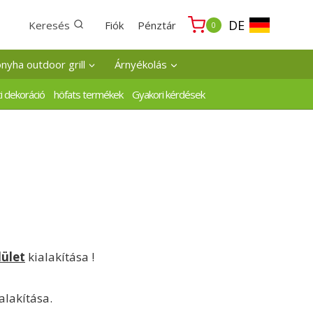
DE
Keresés
Fiók
Pénztár
0
onyha outdoor grill
Árnyékolás
i dekoráció
höfats termékek
Gyakori kérdések
lület
kialakítása !
lakítása.