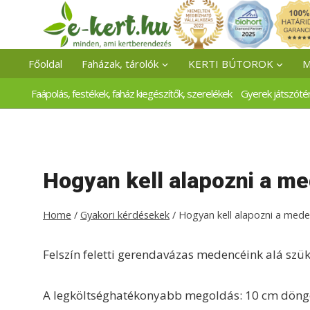
Skip
to
content
Főoldal
Faházak, tárolók
KERTI BÚTOROK
M
Faápolás, festékek, faház kiegészítők, szerelékek
Gyerek játszóté
Hogyan kell alapozni a m
Home
/
Gyakori kérdésekek
/
Hogyan kell alapozni a med
Felszín feletti gerendavázas medencéink alá szü
A legköltséghatékonyabb megoldás: 10 cm döngöl