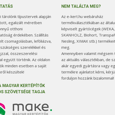
TATÁS
NEM TALÁLTA MEG?
 tárolónk típustervek alapján
Az e-kert.hu webáruház
tott, egalizált méretben
termékválasztékában az általu
önnyű otthoni
képviselt gyártócégek (WEKA,
hatóság érdekében. Szállítás
SKANHOLZ, Biohort, TranspaF
elt csomagolásban, lefóliázva,
Nesling, XIMAX stb.) termékeit
 szükséges szerelékkel és
meg.
jzzal, összeszerelési
Amennyiben valamit mégsem t
l együtt történik. Az oldalon
az aktuális választékban, de 
tók minden esetben a saját
akár egyedi gyártásra vagy e
ről készültek!
termékre ajánlatot kérni, kérjü
forduljon hozzánk bizalommal!
A MAGYAR KERTÉPÍTŐK
S SZÖVETSÉGE TAGJA