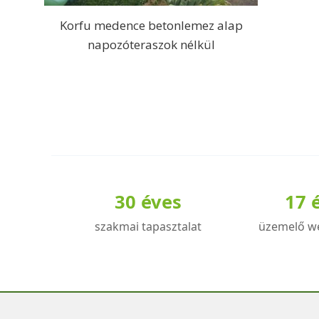
Korfu medence betonlemez alap
napozóteraszok nélkül
30 éves
17 
szakmai tapasztalat
üzemelő w