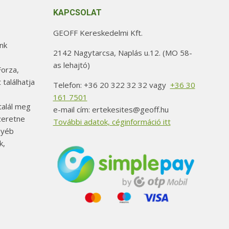
KAPCSOLAT
GEOFF Kereskedelmi Kft.
nk
2142 Nagytarcsa, Naplás u.12. (MO 58-
as lehajtó)
orza,
 találhatja
Telefon: +36 20 322 32 32 vagy
+36 30
161 7501
alál meg
e-mail cím: ertekesites@geoff.hu
szeretne
További adatok, céginformáció itt
gyéb
k,