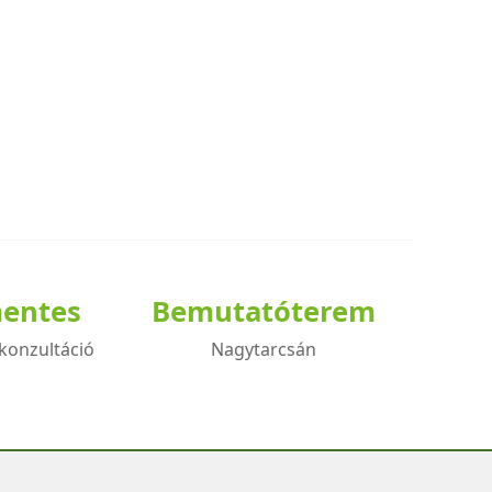
mentes
Bemutatóterem
konzultáció
Nagytarcsán