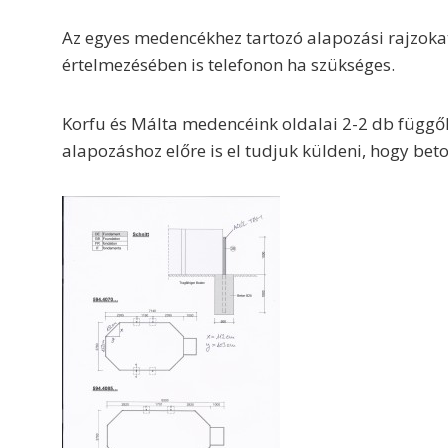
Az egyes medencékhez tartozó alapozási rajzokat l
értelmezésében is telefonon ha szükséges.
Korfu és Málta medencéink oldalai 2-2 db függől
alapozáshoz előre is el tudjuk küldeni, hogy bet