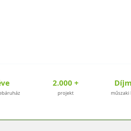
éve
2.000 +
Díj
ebáruház
projekt
műszaki 