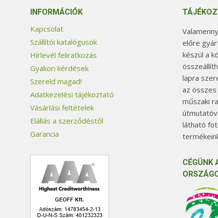
INFORMÁCIÓK
TÁJÉKOZ
Kapcsolat
Valamennyi
Szállítói katalógusok
előre gyár
készül a k
Hírlevél feliratkozás
összeállít
Gyakori kérdések
lapra szer
Szereld magad!
az összes
Adatkezelési tájékoztató
műszaki ra
Vásárlási feltételek
útmutatóva
Elállás a szerződéstől
látható fo
Garancia
termékeink
CÉGÜNK 
ORSZÁGO