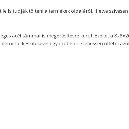
e is tudják tölteni a termékek oldaláról, illetve szívese
eges acél támmal is megerősítésre kerül. Ezeket a 8x8x2
onlemez elkészítésével egy időben be lehessen ültetni az