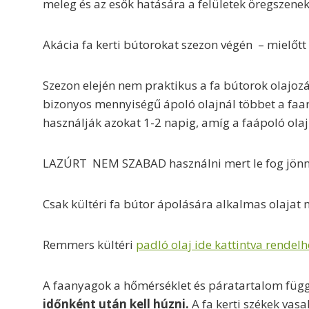
meleg és az esők hatására a felületek öregszenek
Akácia fa kerti bútorokat szezon végén – mielőtt t
Szezon elején nem praktikus a fa bútorok olajoz
bizonyos mennyiségű ápoló olajnál többet a faan
használják azokat 1-2 napig, amíg a faápoló ola
LAZÚRT NEM SZABAD használni mert le fog jönni az
Csak kültéri fa bútor ápolására alkalmas olajat
Remmers kültéri
padló olaj ide kattintva rendelh
A faanyagok a hőmérséklet és páratartalom függ
időnként után kell húzni.
A fa kerti székek vas