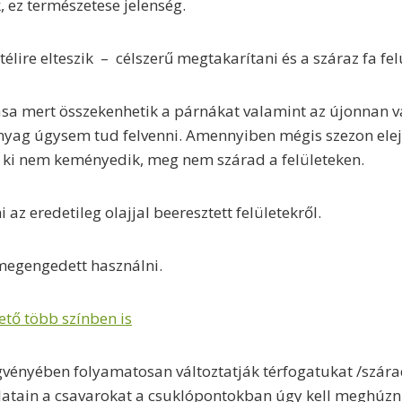
, ez természetese jelenség.
élire elteszik – célszerű megtakarítani és a száraz fa felü
ása mert összekenhetik a párnákat valamint az újonnan v
yag úgysem tud felvenni. Amennyiben mégis szezon elején
j ki nem keményedik, meg nem szárad a felületeken.
 eredetileg olajjal beeresztett felületekről.
 megengedett használni.
ető több színben is
vényében folyamatosan változtatják térfogatukat /szára
alatain a csavarokat a csuklópontokban úgy kell meghúzn