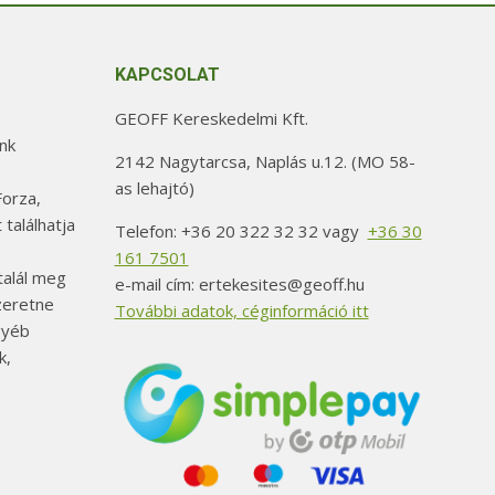
KAPCSOLAT
GEOFF Kereskedelmi Kft.
nk
2142 Nagytarcsa, Naplás u.12. (MO 58-
as lehajtó)
orza,
 találhatja
Telefon: +36 20 322 32 32 vagy
+36 30
161 7501
alál meg
e-mail cím: ertekesites@geoff.hu
szeretne
További adatok, céginformáció itt
gyéb
k,