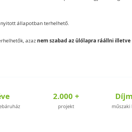
nyitott állapotban terhelhető.
erhelhetők, azaz
nem szabad az ülőlapra ráállni illetve 
éve
2.000 +
Díj
ebáruház
projekt
műszaki 