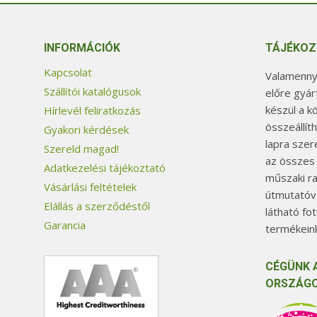
INFORMÁCIÓK
TÁJÉKOZ
Kapcsolat
Valamennyi
Szállítói katalógusok
előre gyár
készül a k
Hírlevél feliratkozás
összeállít
Gyakori kérdések
lapra szer
Szereld magad!
az összes
Adatkezelési tájékoztató
műszaki ra
Vásárlási feltételek
útmutatóva
Elállás a szerződéstől
látható fo
Garancia
termékeink
CÉGÜNK 
ORSZÁGO