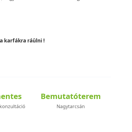
a karfákra ráülni !
mentes
Bemutatóterem
konzultáció
Nagytarcsán