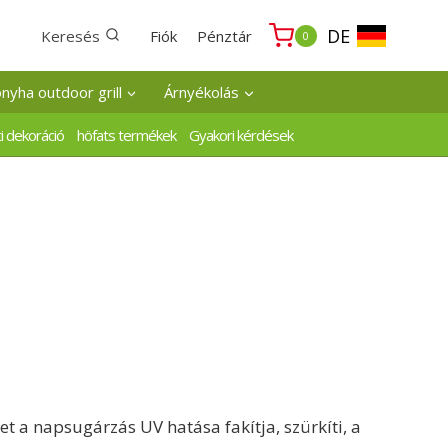
DE
Keresés
Fiók
Pénztár
0
onyha outdoor grill
Árnyékolás
i dekoráció
höfats termékek
Gyakori kérdések
t a napsugárzás UV hatása fakítja, szürkíti, a