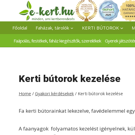
Skip
to
content
Főoldal
Faházak, tárolók
KERTI BÚTOROK
M
Faápolás, festékek, faház kiegészítők, szerelékek
Gyerek játszóté
Kerti bútorok kezelése
Home
/
Gyakori kérdésekek
/
Kerti bútorok kezelése
Fa kerti bútorainkat lekezelve, favédelemmel együ
A faanyagok folyamatos kezelést igényelnek, külön