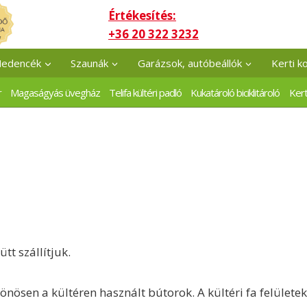
Értékesítés:
+36 20 322 3232
edencék
Szaunák
Garázsok, autóbeállók
Kerti k
r
Magaságyás üvegház
Telifa kültéri padló
Kukatároló biciklitároló
Kert
tt szállítjuk.
ösen a kültéren használt bútorok. A kültéri fa felületeke