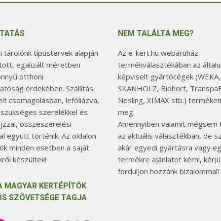
TATÁS
NEM TALÁLTA MEG?
 tárolónk típustervek alapján
Az e-kert.hu webáruház
tott, egalizált méretben
termékválasztékában az általu
önnyű otthoni
képviselt gyártócégek (WEKA,
hatóság érdekében. Szállítás
SKANHOLZ, Biohort, TranspaF
elt csomagolásban, lefóliázva,
Nesling, XIMAX stb.) termékeit
 szükséges szerelékkel és
meg.
jzzal, összeszerelési
Amennyiben valamit mégsem t
l együtt történik. Az oldalon
az aktuális választékban, de 
tók minden esetben a saját
akár egyedi gyártásra vagy e
ről készültek!
termékre ajánlatot kérni, kérjü
forduljon hozzánk bizalommal!
A MAGYAR KERTÉPÍTŐK
S SZÖVETSÉGE TAGJA