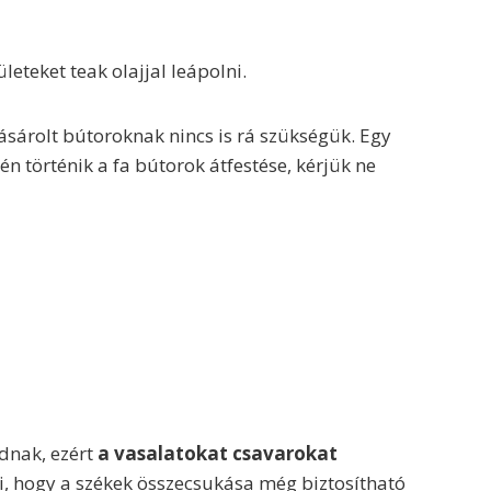
leteket teak olajjal leápolni.
ásárolt bútoroknak nincs is rá szükségük. Egy
 történik a fa bútorok átfestése, kérjük ne
dnak, ezért
a vasalatokat csavarokat
i, hogy a székek összecsukása még biztosítható