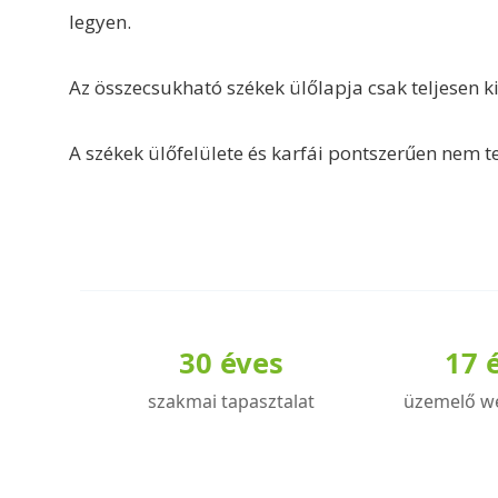
legyen.
Az összecsukható székek ülőlapja csak teljesen ki
A székek ülőfelülete és karfái pontszerűen nem t
30 éves
17 
szakmai tapasztalat
üzemelő w