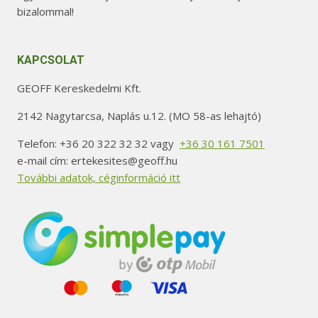
bizalommal!
KAPCSOLAT
GEOFF Kereskedelmi Kft.
2142 Nagytarcsa, Naplás u.12. (MO 58-as lehajtó)
Telefon: +36 20 322 32 32 vagy
+36 30 161 7501
e-mail cím: ertekesites@geoff.hu
További adatok, céginformáció itt