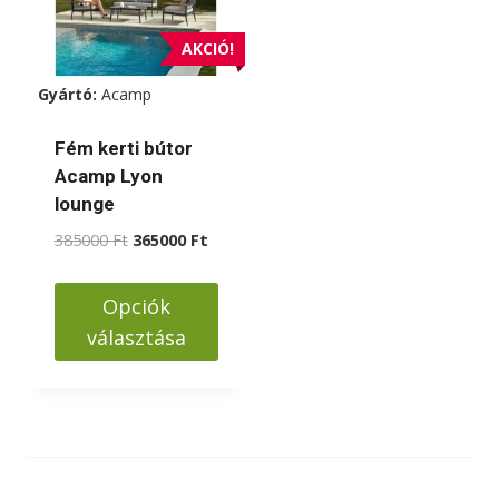
AKCIÓ!
Gyártó:
Acamp
Fém kerti bútor
Acamp Lyon
lounge
Original
Current
385000
Ft
365000
Ft
price
price
was:
is:
Opciók
385000 Ft.
365000 Ft.
választása
Ennek
a
terméknek
több
variációja