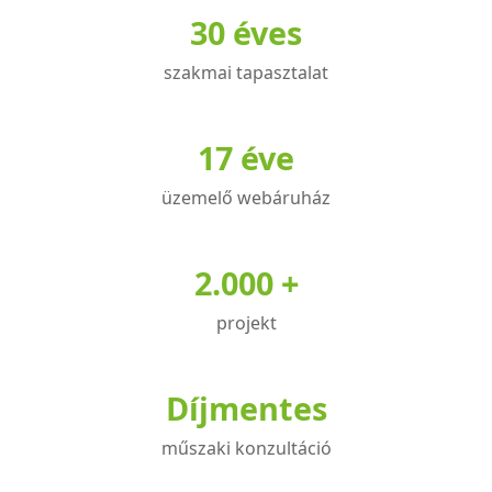
30 éves
van.
A
szakmai tapasztalat
változatok
a
termékoldalon
17 éve
választhatók
üzemelő webáruház
ki
2.000 +
projekt
Díjmentes
műszaki konzultáció