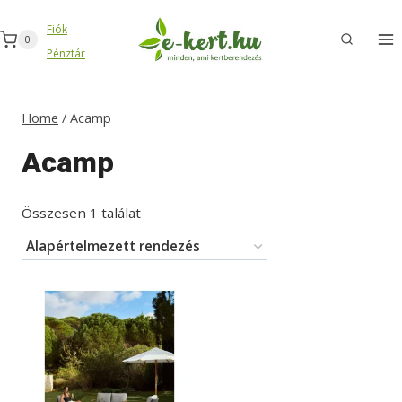
Skip
Fiók
to
0
Pénztár
content
Home
/
Acamp
Acamp
Összesen 1 találat