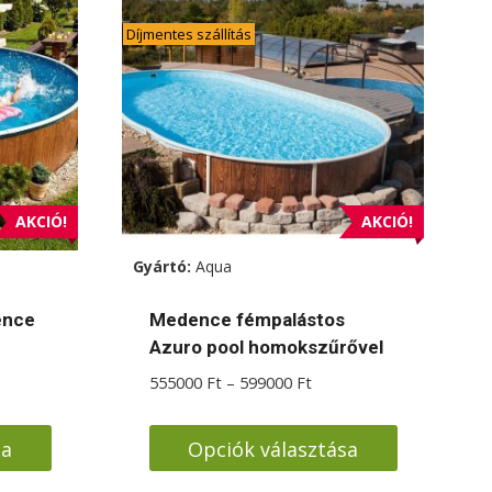
Díjmentes szállítás
AKCIÓ!
AKCIÓ!
Gyártó:
Aqua
ence
Medence fémpalástos
Azuro pool homokszűrővel
rtomány:
Ártartomány:
555000
Ft
–
599000
Ft
00 Ft
555000 Ft
-
sa
Opciók választása
00 Ft
599000 Ft
Ennek