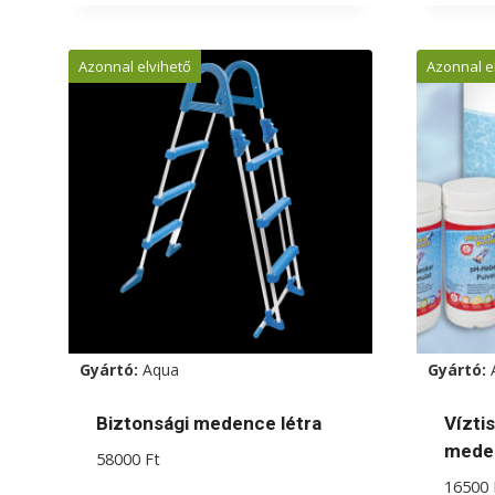
a
termé
Azonnal elvihető
Azonnal e
több
variác
van.
A
válto
a
termé
válas
ki
Gyártó:
Aqua
Gyártó:
Biztonsági medence létra
Vízti
mede
58000
Ft
16500