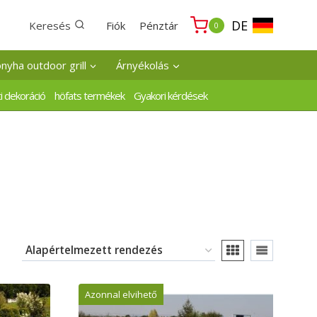
DE
Keresés
Fiók
Pénztár
0
onyha outdoor grill
Árnyékolás
i dekoráció
höfats termékek
Gyakori kérdések
Azonnal elvihető