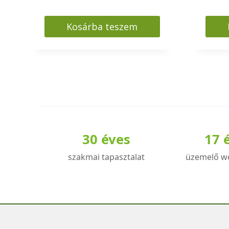
Kosárba teszem
30 éves
17 
szakmai tapasztalat
üzemelő w