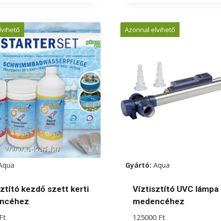
a
knek
terméknek
lvihető
Azonnal elvihető
több
iója
variációja
van.
A
zatok
változatok
a
koldalon
termékoldalon
zthatók
választhatók
ki
Aqua
Gyártó:
Aqua
sztító kezdő szett kerti
Víztisztító UVC lámpa
ncéhez
medencéhez
Ft
125000
Ft