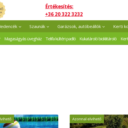
Értékesítés:
+36 20 322 3232
edencék
Szaunák
Garázsok, autóbeállók
Kerti k
r
Magaságyás üvegház
Telifa kültéri padló
Kukatároló biciklitároló
Kert
lvihető
Azonnal elvihető