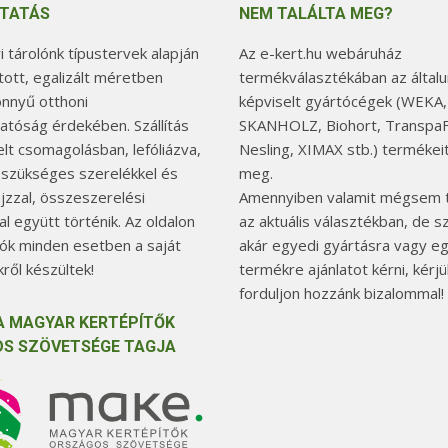
TATÁS
NEM TALÁLTA MEG?
 tárolónk típustervek alapján
Az e-kert.hu webáruház
tott, egalizált méretben
termékválasztékában az általu
önnyű otthoni
képviselt gyártócégek (WEKA,
hatóság érdekében. Szállítás
SKANHOLZ, Biohort, TranspaF
elt csomagolásban, lefóliázva,
Nesling, XIMAX stb.) termékeit
 szükséges szerelékkel és
meg.
jzzal, összeszerelési
Amennyiben valamit mégsem t
l együtt történik. Az oldalon
az aktuális választékban, de 
tók minden esetben a saját
akár egyedi gyártásra vagy e
ről készültek!
termékre ajánlatot kérni, kérjü
forduljon hozzánk bizalommal!
A MAGYAR KERTÉPÍTŐK
S SZÖVETSÉGE TAGJA