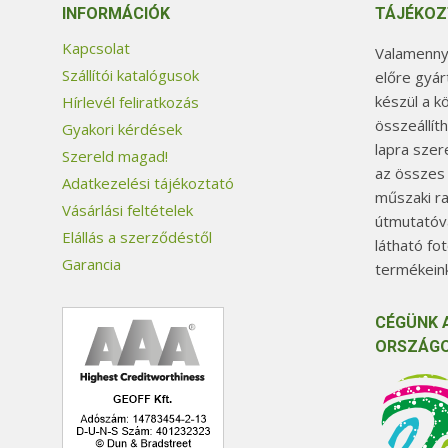
INFORMÁCIÓK
TÁJÉKOZ
Kapcsolat
Valamennyi
Szállítói katalógusok
előre gyár
készül a k
Hírlevél feliratkozás
összeállít
Gyakori kérdések
lapra szer
Szereld magad!
az összes
Adatkezelési tájékoztató
műszaki ra
Vásárlási feltételek
útmutatóva
Elállás a szerződéstől
látható fo
Garancia
termékeink
CÉGÜNK 
ORSZÁGO