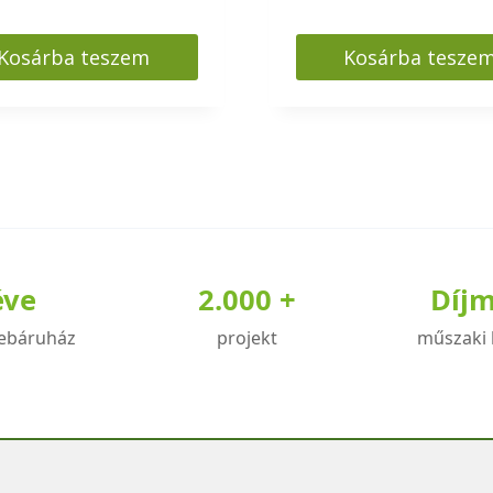
Kosárba teszem
Kosárba tesze
éve
2.000 +
Díj
ebáruház
projekt
műszaki 