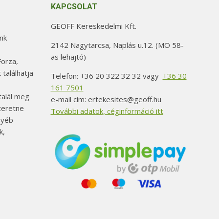
KAPCSOLAT
GEOFF Kereskedelmi Kft.
nk
2142 Nagytarcsa, Naplás u.12. (MO 58-
as lehajtó)
orza,
 találhatja
Telefon: +36 20 322 32 32 vagy
+36 30
161 7501
alál meg
e-mail cím: ertekesites@geoff.hu
szeretne
További adatok, céginformáció itt
gyéb
k,