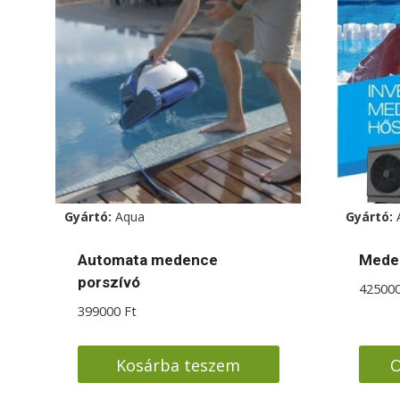
Gyártó:
Aqua
Gyártó:
Automata medence
Meden
porszívó
42500
399000
Ft
Kosárba teszem
O
Enne