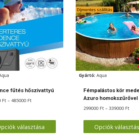
Díjmentes szállítás
Aqua
Gyártó:
Aqua
ce fűtés hőszivattyú
Fémpalástos kör med
Azuro homokszűrővel
Ártartomány:
0
Ft
–
485000
Ft
425000 Ft
Árta
299000
Ft
–
339000
Ft
-
2990
485000 Ft
-
pciók választása
Opciók választá
3390
k
Ennek