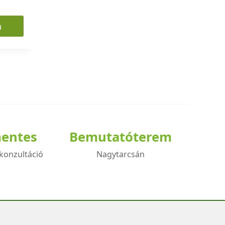
m
mentes
Bemutatóterem
konzultáció
Nagytarcsán