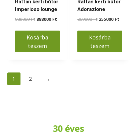
Rattan kerti bútor
Rattan kerti bútor
ki
ki
Imperioso lounge
Adorazione
Original
Current
Original
Current
988000
Ft
888000
Ft
269000
Ft
255000
Ft
price
price
price
price
was:
is:
was:
is:
Kosárba
Kosárba
988000 Ft.
888000 Ft.
269000 Ft.
255000 F
teszem
teszem
1
2
→
30 éves