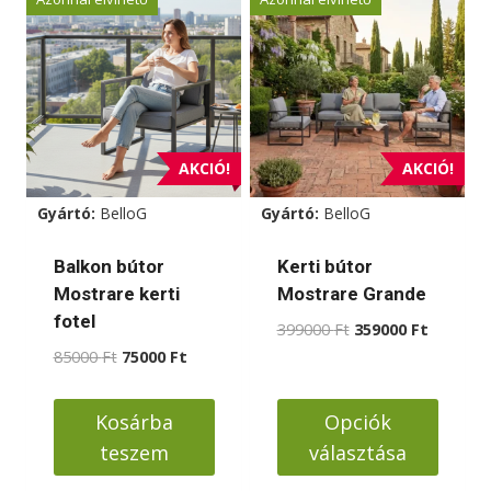
AKCIÓ!
AKCIÓ!
Gyártó:
BelloG
Gyártó:
BelloG
Balkon bútor
Kerti bútor
Mostrare kerti
Mostrare Grande
fotel
Original
Current
399000
Ft
359000
Ft
price
price
Original
Current
85000
Ft
75000
Ft
was:
is:
price
price
399000 Ft.
359000 F
was:
is:
Kosárba
Opciók
85000 Ft.
75000 Ft.
teszem
választása
Ennek