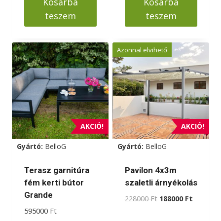
Kosárba
Kosárba
teszem
teszem
Azonnal elvihető
AKCIÓ!
AKCIÓ!
Gyártó:
BelloG
Gyártó:
BelloG
Terasz garnitúra
Pavilon 4x3m
fém kerti bútor
szaletli árnyékolás
Grande
Original
Current
228000
Ft
188000
Ft
price
price
595000
Ft
was:
is: