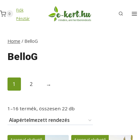
Skip
Fiók
to
0
Pénztár
content
Home
/
BelloG
BelloG
1
2
→
1–16 termék, összesen 22 db
Azonnal elvihető
Azonnal elvihető