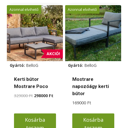
a
Azonnal elvihető
Azonnal elvihető
terméknek
több
variációja
van.
A
változatok
AKCIÓ!
a
Gyártó:
BelloG
Gyártó:
BelloG
termékoldalon
választhatók
Kerti bútor
Mostrare
ki
Mostrare Poco
napozóágy kerti
bútor
Original
Current
329000
Ft
298000
Ft
price
price
169000
Ft
was:
is:
329000 Ft.
298000 Ft.
Kosárba
Kosárba
teszem
teszem