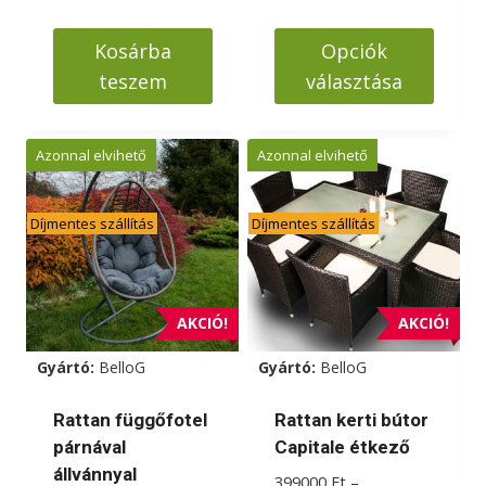
price
price
was:
is:
Kosárba
Opciók
229000 Ft.
199000 Ft.
teszem
választása
Ennek
a
Azonnal elvihető
Azonnal elvihető
terméknek
több
Díjmentes szállítás
Díjmentes szállítás
variációja
van.
A
változatok
AKCIÓ!
AKCIÓ!
a
Gyártó:
BelloG
Gyártó:
BelloG
termékoldalon
választhatók
Rattan függőfotel
Rattan kerti bútor
ki
párnával
Capitale étkező
állvánnyal
399000
Ft
–