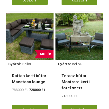
AKCIÓ!
Gyártó:
BelloG
Gyártó:
BelloG
Rattan kerti bútor
Terasz bútor
Maestoso lounge
Mostrare kerti
fotel szett
Original
Current
788000
Ft
728000
Ft
price
price
218000
Ft
was:
is:
788000 Ft.
728000 Ft.