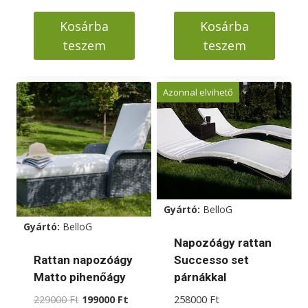
228000 Ft.
188000 F
Kosárba
Kosárba
teszem
teszem
Azonnal elvihető
Gyártó:
BelloG
Gyártó:
BelloG
Napozóágy rattan
Successo set
Rattan napozóágy
párnákkal
Matto pihenőágy
Original
Current
258000
Ft
229000
Ft
199000
Ft