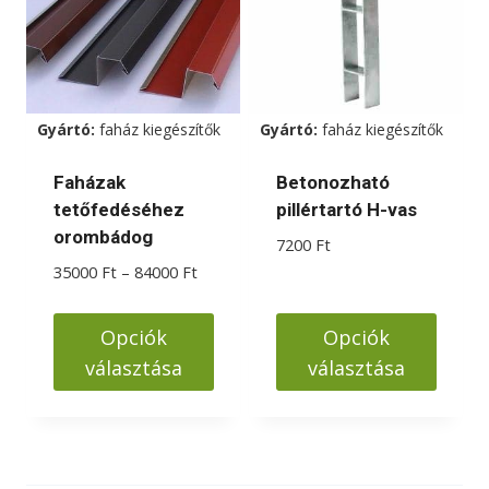
van.
van.
A
A
változatok
változatok
a
a
Gyártó:
faház kiegészítők
Gyártó:
faház kiegészítők
termékoldalon
termékoldalon
választhatók
választhatók
Faházak
Betonozható
ki
ki
tetőfedéséhez
pillértartó H-vas
orombádog
7200
Ft
Ártartomány:
35000
Ft
–
84000
Ft
35000 Ft
-
Opciók
Opciók
84000 Ft
választása
választása
Ennek
Ennek
a
a
terméknek
terméknek