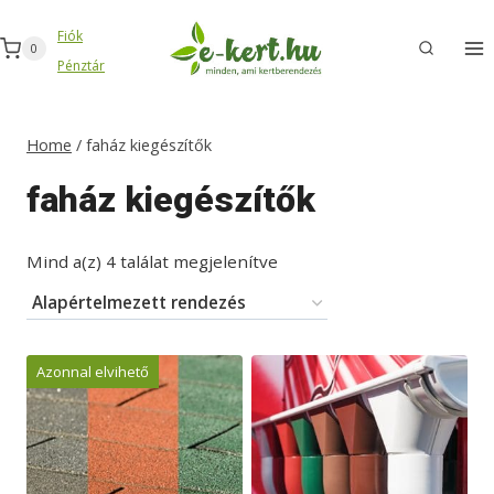
Skip
Fiók
to
0
Pénztár
content
Home
/
faház kiegészítők
faház kiegészítők
Mind a(z) 4 találat megjelenítve
Azonnal elvihető