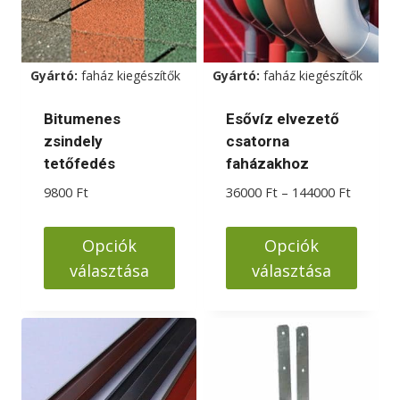
Gyártó:
faház kiegészítők
Gyártó:
faház kiegészítők
Bitumenes
Esővíz elvezető
zsindely
csatorna
tetőfedés
faházakhoz
Ártarto
9800
Ft
36000
Ft
–
144000
Ft
36000 F
-
Opciók
Opciók
144000 
választása
választása
Ennek
Ennek
a
a
terméknek
terméknek
több
több
variációja
variációja