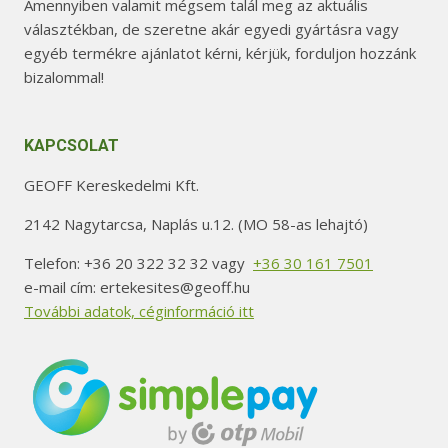
Amennyiben valamit mégsem talál meg az aktuális
választékban, de szeretne akár egyedi gyártásra vagy
egyéb termékre ajánlatot kérni, kérjük, forduljon hozzánk
bizalommal!
KAPCSOLAT
GEOFF Kereskedelmi Kft.
2142 Nagytarcsa, Naplás u.12. (MO 58-as lehajtó)
Telefon: +36 20 322 32 32 vagy
+36 30 161 7501
e-mail cím: ertekesites@geoff.hu
További adatok, céginformáció itt