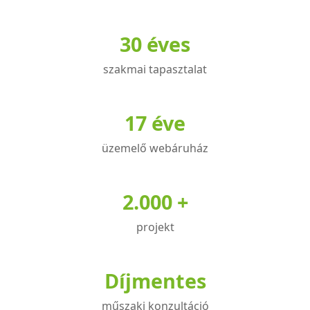
több
több
variációja
variációja
30 éves
van.
van.
A
A
szakmai tapasztalat
változatok
változatok
a
a
termékoldalon
termékoldalon
17 éve
választhatók
választhatók
üzemelő webáruház
ki
ki
2.000 +
projekt
Díjmentes
műszaki konzultáció