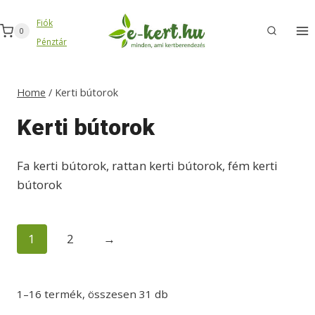
Skip
Fiók
to
0
Pénztár
content
Home
/
Kerti bútorok
Kerti bútorok
Fa kerti bútorok, rattan kerti bútorok, fém kerti
bútorok
1
2
→
1–16 termék, összesen 31 db