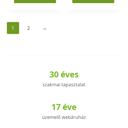
Ennek
a
terméknek
1
2
→
több
variációja
van.
A
változatok
a
30 éves
termékoldalon
választhatók
szakmai tapasztalat
ki
17 éve
üzemelő webáruház