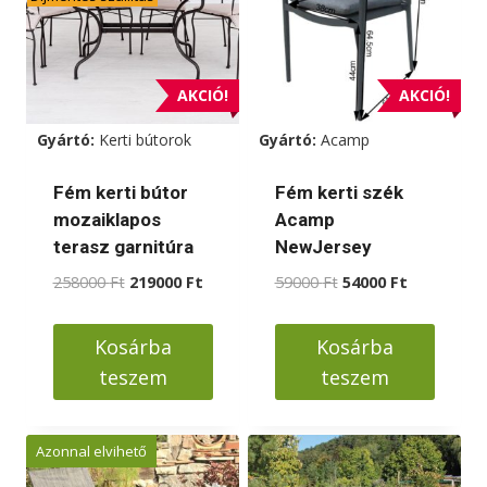
variációja
van.
A
változatok
AKCIÓ!
AKCIÓ!
a
Gyártó:
Kerti bútorok
Gyártó:
Acamp
termékoldalon
választhatók
Fém kerti bútor
Fém kerti szék
ki
mozaiklapos
Acamp
terasz garnitúra
NewJersey
Original
Current
Original
Current
258000
Ft
219000
Ft
59000
Ft
54000
Ft
price
price
price
price
was:
is:
was:
is:
Kosárba
Kosárba
258000 Ft.
219000 Ft.
59000 Ft.
54000 Ft.
teszem
teszem
Azonnal elvihető