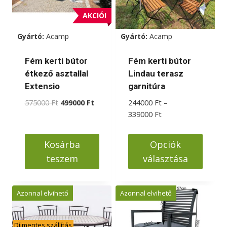
A
változatok
AKCIÓ!
a
Gyártó:
Acamp
Gyártó:
Acamp
termékoldalon
választhatók
Fém kerti bútor
Fém kerti bútor
ki
étkező asztallal
Lindau terasz
Extensio
garnitúra
Original
Current
575000
Ft
499000
Ft
244000
Ft
–
price
price
Ártartomány:
339000
Ft
was:
is:
244000 Ft
575000 Ft.
499000 Ft.
-
Kosárba
Opciók
339000 Ft
teszem
választása
Ennek
a
Azonnal elvihető
Azonnal elvihető
terméknek
több
Díjmentes szállítás