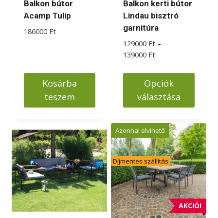
Balkon bútor
Balkon kerti bútor
Acamp Tulip
Lindau bisztró
garnitúra
186000
Ft
129000
Ft
–
Ártartomány:
139000
Ft
129000 Ft
-
Kosárba
Opciók
139000 Ft
teszem
választása
Ennek
a
Azonnal elvihető
terméknek
több
Díjmentes szállítás
variációja
van.
A
változatok
AKCIÓ!