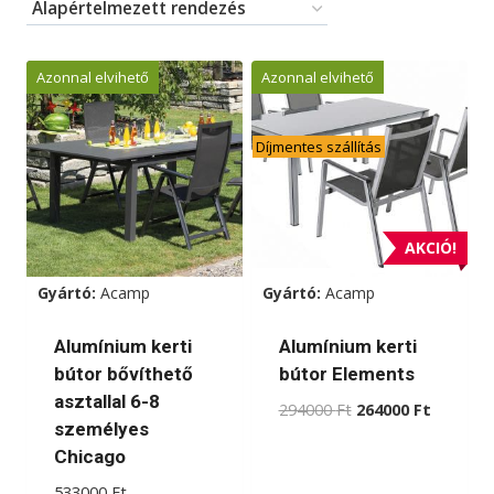
Azonnal elvihető
Azonnal elvihető
Díjmentes szállítás
AKCIÓ!
Gyártó:
Acamp
Gyártó:
Acamp
Alumínium kerti
Alumínium kerti
bútor bővíthető
bútor Elements
asztallal 6-8
Original
Current
294000
Ft
264000
Ft
személyes
price
price
Chicago
was:
is:
294000 Ft.
264000 F
533000
Ft
–