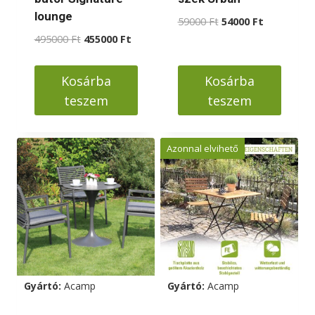
lounge
Original
Current
59000
Ft
54000
Ft
price
price
Original
Current
495000
Ft
455000
Ft
was:
is:
price
price
59000 Ft.
54000 Ft.
was:
is:
Kosárba
Kosárba
495000 Ft.
455000 Ft.
teszem
teszem
Azonnal elvihető
Gyártó:
Acamp
Gyártó:
Acamp