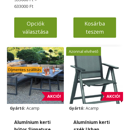
Ártartomány:
633000
Ft
533000 Ft
-
Opciók
Kosárba
633000 Ft
választása
teszem
Ennek
a
Azonnal elvihető
terméknek
több
Díjmentes szállítás
variációja
van.
A
változatok
AKCIÓ!
AKCIÓ!
a
Gyártó:
Acamp
Gyártó:
Acamp
termékoldalon
választhatók
Alumínium kerti
Alumínium kerti
ki
bútor Signature
szék Urban