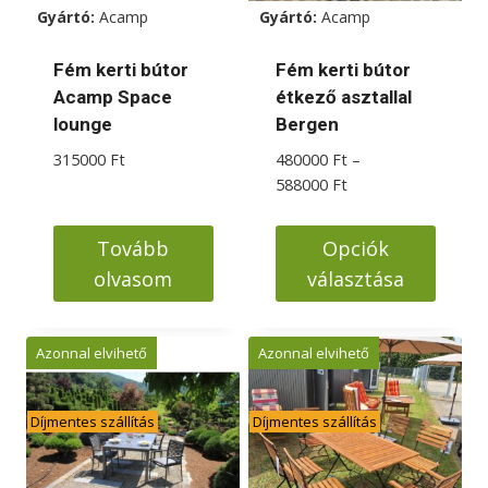
a
Gyártó:
Acamp
Gyártó:
Acamp
termékoldalon
választhatók
Fém kerti bútor
Fém kerti bútor
ki
Acamp Space
étkező asztallal
lounge
Bergen
315000
Ft
480000
Ft
–
Ártartomány:
588000
Ft
480000 Ft
-
Tovább
Opciók
588000 Ft
olvasom
választása
Ennek
a
Azonnal elvihető
Azonnal elvihető
terméknek
több
Díjmentes szállítás
Díjmentes szállítás
variációja
van.