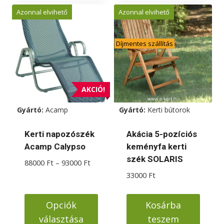
a
Azonnal elvihető
Azonnal elvihető
terméknek
több
Díjmentes szállítás
variációja
van.
A
változatok
AKCIÓ!
a
Gyártó:
Acamp
Gyártó:
Kerti bútorok
termékoldalon
választhatók
Kerti napozószék
Akácia 5-pozíciós
ki
Acamp Calypso
keményfa kerti
szék SOLARIS
Ártartomány:
88000
Ft
–
93000
Ft
88000 Ft
33000
Ft
-
93000 Ft
Opciók
Kosárba
választása
teszem