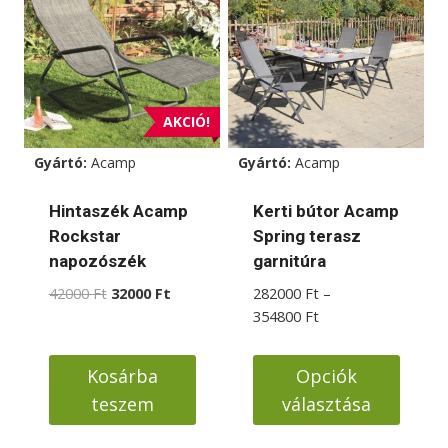
AKCIÓ!
Gyártó:
Acamp
Gyártó:
Acamp
Hintaszék Acamp
Kerti bútor Acamp
Rockstar
Spring terasz
napozószék
garnitúra
Original
Current
42000
Ft
32000
Ft
282000
Ft
–
price
price
Ártartomány:
354800
Ft
was:
is:
282000 Ft
42000 Ft.
32000 Ft.
-
Kosárba
Opciók
354800 Ft
teszem
választása
Ennek