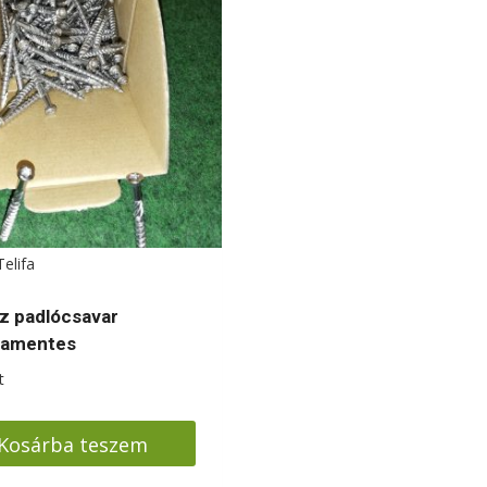
Telifa
z padlócsavar
damentes
t
Kosárba teszem