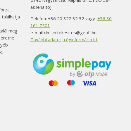
2142 Nagytarcsa, Naplás u.12. (MO 58-
as lehajtó)
orza,
 találhatja
Telefon: +36 20 322 32 32 vagy
+36 30
161 7501
alál meg
e-mail cím: ertekesites@geoff.hu
szeretne
További adatok, céginformáció itt
gyéb
k,