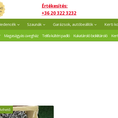
Értékesítés:
+36 20 322 3232
edencék
Szaunák
Garázsok, autóbeállók
Kerti k
r
Magaságyás üvegház
Telifa kültéri padló
Kukatároló biciklitároló
Kert
lvihető