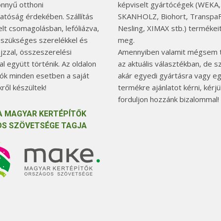
önnyű otthoni
képviselt gyártócégek (WEKA,
hatóság érdekében. Szállítás
SKANHOLZ, Biohort, TranspaF
elt csomagolásban, lefóliázva,
Nesling, XIMAX stb.) termékeit
 szükséges szerelékkel és
meg.
jzzal, összeszerelési
Amennyiben valamit mégsem t
l együtt történik. Az oldalon
az aktuális választékban, de 
tók minden esetben a saját
akár egyedi gyártásra vagy e
ről készültek!
termékre ajánlatot kérni, kérjü
forduljon hozzánk bizalommal!
A MAGYAR KERTÉPÍTŐK
S SZÖVETSÉGE TAGJA