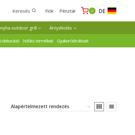
DE
Keresés
Fiók
Pénztár
0
onyha outdoor grill
Árnyékolás
i dekoráció
höfats termékek
Gyakori kérdések