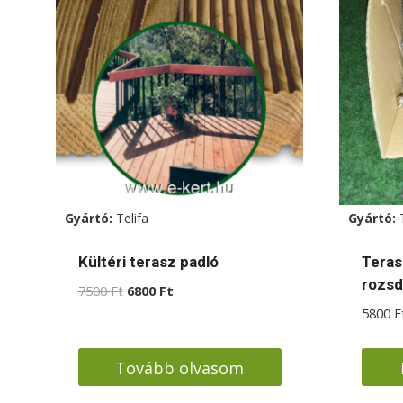
Gyártó:
Telifa
Gyártó:
Kültéri terasz padló
Teras
rozs
Original
Current
7500
Ft
6800
Ft
price
price
5800
F
was:
is:
7500 Ft.
6800 Ft.
Tovább olvasom