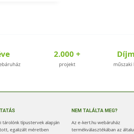
éve
2.000 +
Díj
ebáruház
projekt
műszaki 
TATÁS
NEM TALÁLTA MEG?
 tárolónk típustervek alapján
Az e-kert.hu webáruház
tott, egalizált méretben
termékválasztékában az általu