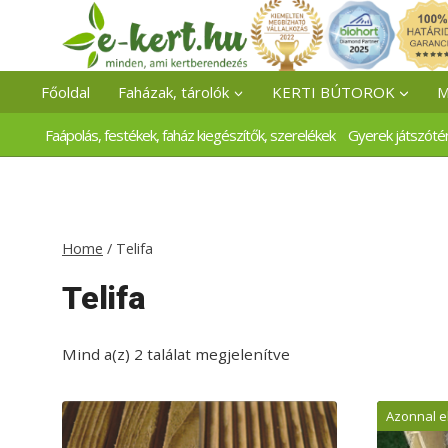
Skip
to
content
Főoldal
Faházak, tárolók
KERTI BÚTOROK
M
Faápolás, festékek, faház kiegészítők, szerelékek
Gyerek játszóté
Home
/
Telifa
Telifa
Mind a(z) 2 találat megjelenítve
Azonnal e