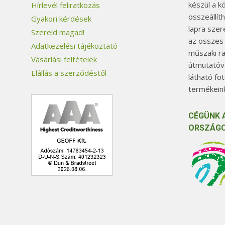
készül a k
Hírlevél feliratkozás
összeállít
Gyakori kérdések
lapra szer
Szereld magad!
az összes
Adatkezelési tájékoztató
műszaki ra
Vásárlási feltételek
útmutatóva
Elállás a szerződéstől
látható fo
termékeink
CÉGÜNK 
ORSZÁGO