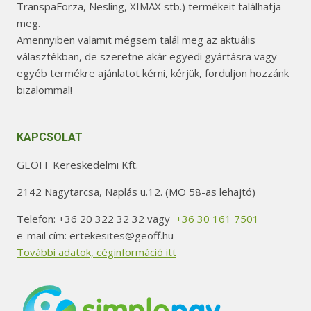
TranspaForza, Nesling, XIMAX stb.) termékeit találhatja
meg.
Amennyiben valamit mégsem talál meg az aktuális
választékban, de szeretne akár egyedi gyártásra vagy
egyéb termékre ajánlatot kérni, kérjük, forduljon hozzánk
bizalommal!
KAPCSOLAT
GEOFF Kereskedelmi Kft.
2142 Nagytarcsa, Naplás u.12. (MO 58-as lehajtó)
Telefon: +36 20 322 32 32 vagy
+36 30 161 7501
e-mail cím: ertekesites@geoff.hu
További adatok, céginformáció itt