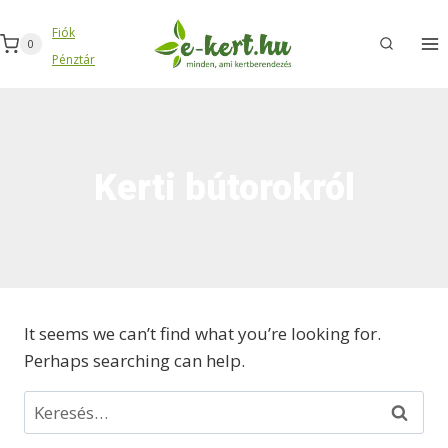
Skip
Fiók
to
0
Pénztár
content
Kerti bútorokról
It seems we can’t find what you’re looking for.
Perhaps searching can help.
Keresés: