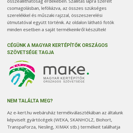
összeállíthatóság érdekében. Szállítás lapra szerelt
csomagolásban, lefóliázva, az összes szükséges
szerelékkel és műszaki rajzzal, összeszerelési
útmutatóval együtt történik. Az oldalon látható fotók
minden esetben a saját termékeinkről készültek!
CÉGÜNK A MAGYAR KERTÉPÍTŐK ORSZÁGOS
SZÖVETSÉGE TAGJA
NEM TALÁLTA MEG?
Az e-kert.hu webáruház termékválasztékában az általunk
képviselt gyártócégek (WEKA, SKANHOLZ, Biohort,
TranspaForza, Nesling, XIMAX stb.) termékeit találhatja