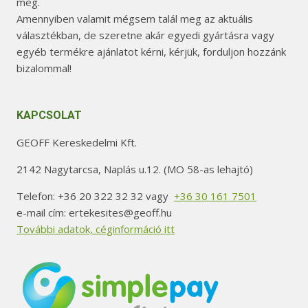
meg.
Amennyiben valamit mégsem talál meg az aktuális
választékban, de szeretne akár egyedi gyártásra vagy
egyéb termékre ajánlatot kérni, kérjük, forduljon hozzánk
bizalommal!
KAPCSOLAT
GEOFF Kereskedelmi Kft.
2142 Nagytarcsa, Naplás u.12. (MO 58-as lehajtó)
Telefon: +36 20 322 32 32 vagy
+36 30 161 7501
e-mail cím: ertekesites@geoff.hu
További adatok, céginformáció itt