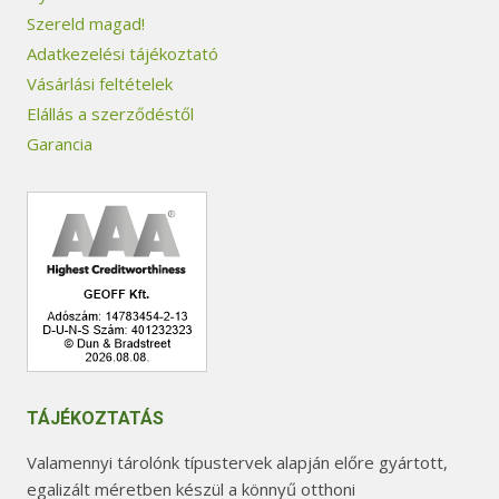
v
l
k
Szereld magad!
á
d
k
Adatkezelési tájékoztató
l
a
i
Vásárlási feltételek
t
l
Elállás a szerződéstől
o
o
Garancia
z
n
a
v
t
á
o
l
k
a
a
s
t
z
e
t
r
h
TÁJÉKOZTATÁS
m
a
é
Valamennyi tárolónk típustervek alapján előre gyártott,
t
egalizált méretben készül a könnyű otthoni
k
ó