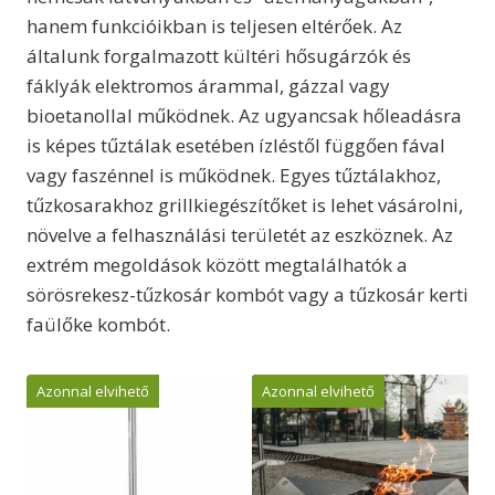
hanem funkcióikban is teljesen eltérőek. Az
általunk forgalmazott kültéri hősugárzók és
fáklyák elektromos árammal, gázzal vagy
bioetanollal működnek. Az ugyancsak hőleadásra
is képes tűztálak esetében ízléstől függően fával
vagy faszénnel is működnek. Egyes tűztálakhoz,
tűzkosarakhoz grillkiegészítőket is lehet vásárolni,
növelve a felhasználási területét az eszköznek. Az
extrém megoldások között megtalálhatók a
sörösrekesz-tűzkosár kombót vagy a tűzkosár kerti
faülőke kombót.
Azonnal elvihető
Azonnal elvihető