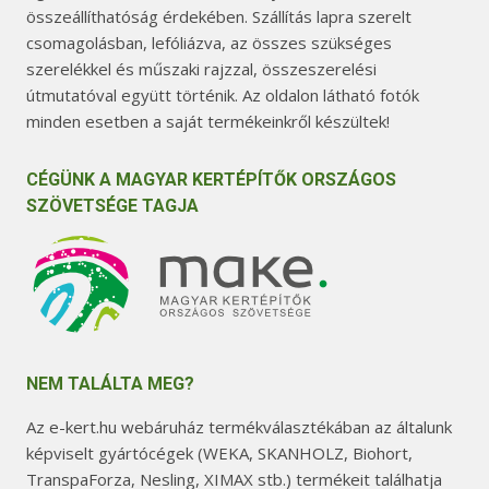
összeállíthatóság érdekében. Szállítás lapra szerelt
o
k
csomagolásban, lefóliázva, az összes szükséges
l
k
szerelékkel és műszaki rajzzal, összeszerelési
d
i
útmutatóval együtt történik. Az oldalon látható fotók
a
minden esetben a saját termékeinkről készültek!
l
o
CÉGÜNK A MAGYAR KERTÉPÍTŐK ORSZÁGOS
n
SZÖVETSÉGE TAGJA
v
á
l
a
s
z
NEM TALÁLTA MEG?
t
Az e-kert.hu webáruház termékválasztékában az általunk
h
képviselt gyártócégek (WEKA, SKANHOLZ, Biohort,
a
TranspaForza, Nesling, XIMAX stb.) termékeit találhatja