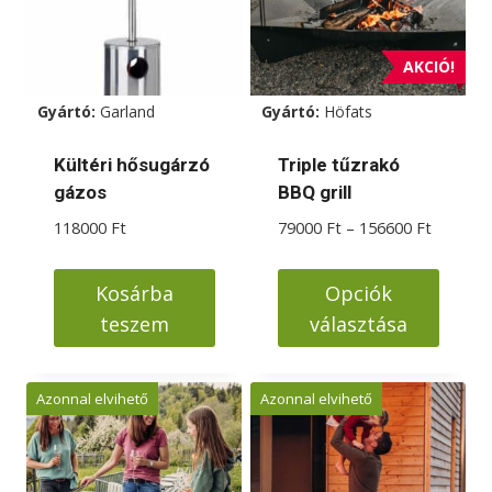
AKCIÓ!
Gyártó:
Garland
Gyártó:
Höfats
Kültéri hősugárzó
Triple tűzrakó
gázos
BBQ grill
Á
118000
Ft
79000
Ft
–
156600
Ft
r
t
Kosárba
Opciók
a
teszem
választása
r
t
E
o
n
Azonnal elvihető
Azonnal elvihető
m
n
á
e
n
k
y