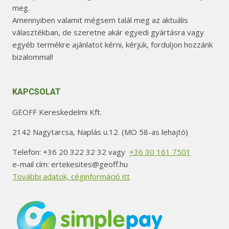
t
meg.
ó
Amennyiben valamit mégsem talál meg az aktuális
k
választékban, de szeretne akár egyedi gyártásra vagy
k
egyéb termékre ajánlatot kérni, kérjük, forduljon hozzánk
bizalommal!
i
KAPCSOLAT
GEOFF Kereskedelmi Kft.
2142 Nagytarcsa, Naplás u.12. (MO 58-as lehajtó)
Telefon: +36 20 322 32 32 vagy
+36 30 161 7501
e-mail cím: ertekesites@geoff.hu
További adatok, céginformáció itt