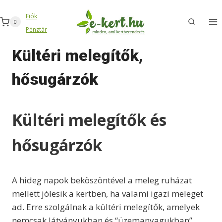
Skip
Fiók
to
0
Pénztár
content
Kültéri melegítők,
hősugárzók
Kültéri melegítők és
hősugárzók
A hideg napok beköszöntével a meleg ruházat
mellett jólesik a kertben, ha valami igazi meleget
ad. Erre szolgálnak a kültéri melegítők, amelyek
nemcsak látványukban és “üzemanyagukban”,