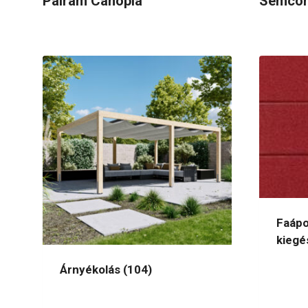
Palram Canopia
Semco
Faápo
kiegé
Árnyékolás
(104)