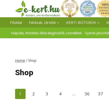
Skip
to
content
Főoldal
Faházak, tárolók
KERTI BÚTOROK
M
Faápolás, festékek, faház kiegészítők, szerelékek
Gyerek játszóté
Home
/
Shop
Shop
1
2
3
4
…
36
37