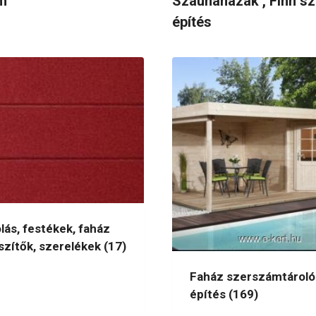
m
Szaunaházak , Finn s
építés
lás, festékek, faház
szítők, szerelékek
(17)
Faház szerszámtároló
építés
(169)