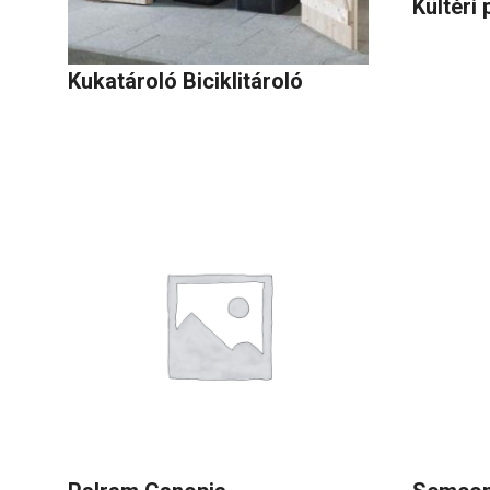
Kültéri 
Kukatároló Biciklitároló