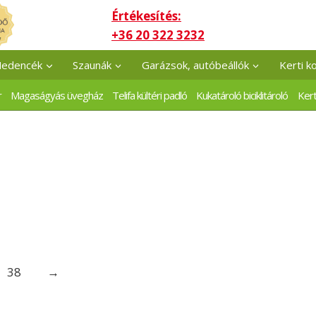
Értékesítés:
+36 20 322 3232
edencék
Szaunák
Garázsok, autóbeállók
Kerti k
r
Magaságyás üvegház
Telifa kültéri padló
Kukatároló biciklitároló
Kert
38
→