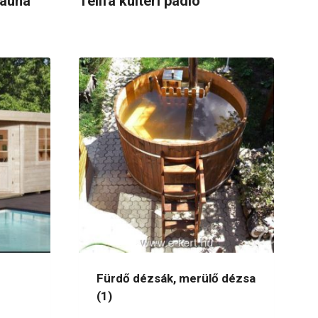
zauna
Telifa kültéri padló
Fürdő dézsák, merülő dézsa
(1)