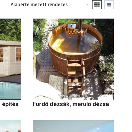
 építés
Fürdő dézsák, merülő dézsa