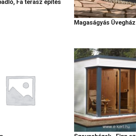
padló, Fa terasz építés
Magaságyás Üvegház