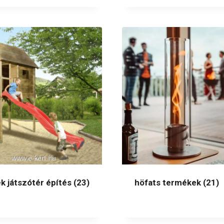
k játszótér építés
(23)
höfats termékek
(21)