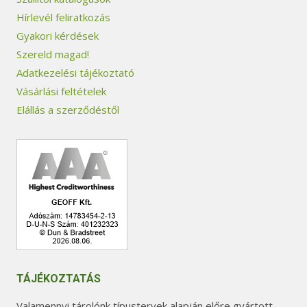
é
Hírlevél feliratkozás
k
Gyakori kérdések
o
Szereld magad!
l
Adatkezelési tájékoztató
d
Vásárlási feltételek
a
Elállás a szerződéstől
l
o
n
v
á
l
a
s
z
TÁJÉKOZTATÁS
t
Valamennyi tárolónk típustervek alapján előre gyártott,