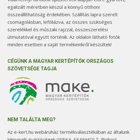
h
egalizált méretben készül a könnyű otthoni
a
összeállíthatóság érdekében. Szállítás lapra szerelt
t
csomagolásban, lefóliázva, az összes szükséges
ó
szerelékkel és műszaki rajzzal, összeszerelési
k
útmutatóval együtt történik. Az oldalon látható fotók
k
minden esetben a saját termékeinkről készültek!
i
CÉGÜNK A MAGYAR KERTÉPÍTŐK ORSZÁGOS
SZÖVETSÉGE TAGJA
NEM TALÁLTA MEG?
Az e-kert.hu webáruház termékválasztékában az általunk
képviselt gyártócégek (WEKA, SKANHOLZ, Biohort,