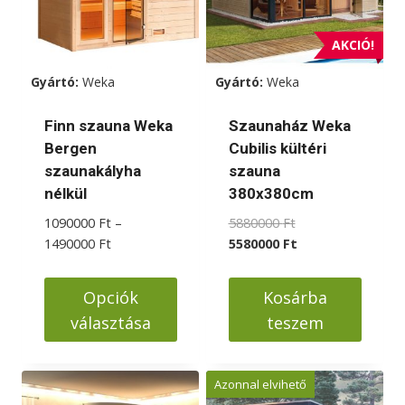
AKCIÓ!
Gyártó:
Weka
Gyártó:
Weka
Finn szauna Weka
Szaunaház Weka
Bergen
Cubilis kültéri
szaunakályha
szauna
nélkül
380x380cm
O
1090000
Ft
–
5880000
Ft
Á
r
C
1490000
Ft
5580000
Ft
r
i
u
t
g
r
Opciók
Kosárba
a
i
r
választása
teszem
r
n
e
t
a
n
E
o
l
t
n
Azonnal elvihető
m
p
p
n