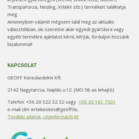
TranspaForza, Nesling, XIMAX stb.) termékeit találhatja
meg.
Amennyiben valamit mégsem talál meg az aktuális
választékban, de szeretne akár egyedi gyártásra vagy
egyéb termékre ajánlatot kérni, kérjük, forduljon hozzánk
bizalommal!
KAPCSOLAT
GEOFF Kereskedelmi Kft.
2142 Nagytarcsa, Naplás u.12. (MO 58-as lehajtó)
Telefon: +36 20 322 32 32 vagy
+36 30 161 7501
e-mail cím: ertekesites@geoff.hu
További adatok, céginformáció itt