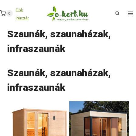
Skip
Fiók
to
0
Pénztár
content
Szaunák, szaunaházak,
infraszaunák
Szaunák, szaunaházak,
infraszaunák