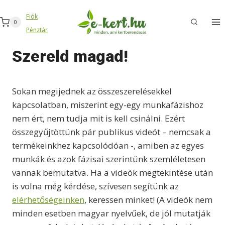
Skip
Fiók
to
0
Pénztár
content
Szereld magad!
Sokan megijednek az összeszerelésekkel
kapcsolatban, miszerint egy-egy munkafázishoz
nem ért, nem tudja mit is kell csinálni. Ezért
összegyűjtöttünk pár publikus videót – nemcsak a
termékeinkhez kapcsolódóan -, amiben az egyes
munkák és azok fázisai szerintünk szemléletesen
vannak bemutatva. Ha a videók megtekintése után
is volna még kérdése, szívesen segítünk az
elérhetőségeinken
, keressen minket! (A videók nem
minden esetben magyar nyelvűek, de jól mutatják