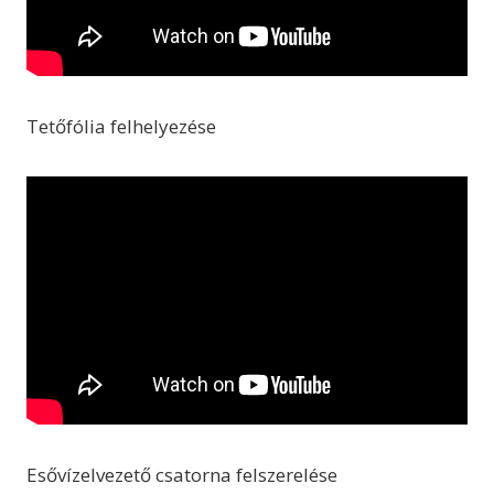
Tetőfólia felhelyezése
Esővízelvezető csatorna felszerelése