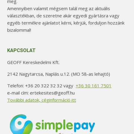
meg.
Amennyiben valamit mégsem talál meg az aktuális
választékban, de szeretne akár egyedi gyártásra vagy
egyéb termékre ajánlatot kérni, kérjük, forduljon hozzánk
bizalommal!
KAPCSOLAT
GEOFF Kereskedelmi Kft.
2142 Nagytarcsa, Naplás u.12. (MO 58-as lehajtó)
Telefon: +36 20 322 32 32 vagy
+36 30 161 7501
e-mail cím: ertekesites@geoff.hu
További adatok, céginformáció itt