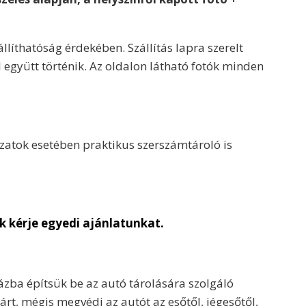
llíthatóság érdekében. Szállítás lapra szerelt
 együtt történik. Az oldalon látható fotók minden
ozatok esetében praktikus szerszámtároló is
ük kérje egyedi ajánlatunkat.
zba építsük be az autó tárolására szolgáló
árt, mégis megvédi az autót az esőtől, jégesőtől,