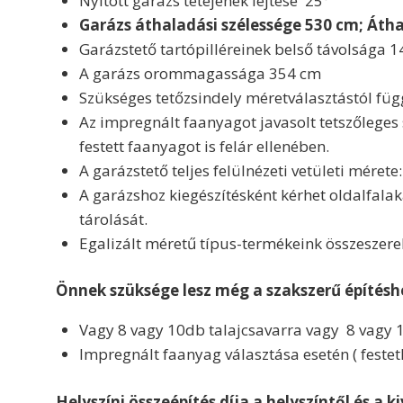
Nyitott garázs tetejének lejtése 25°
Garázs áthaladási szélessége 530 cm;
Átha
Garázstető tartópilléreinek belső távolsága 1
A garázs orommagassága 354 cm
Szükséges tetőzsindely méretválasztástól füg
Az impregnált faanyagot javasolt tetszőleges 
festett faanyagot is felár ellenében.
A garázstető teljes felülnézeti vetületi méret
A garázshoz kiegészítésként kérhet oldalfalak
tárolását.
Egalizált méretű típus-termékeink összeszer
Önnek szüksége lesz még a szakszerű építésh
Vagy 8 vagy 10db talajcsavarra vagy 8 vagy 
Impregnált faanyag választása esetén ( festet
Helyszíni összeépítés díja a helyszíntől és a