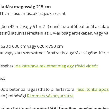
ladási magasság 215 cm
41 cm, lásd: műszaki rajzok szerint
gően 42 m2 vagy 51 m2 ( ennél az autóbeállónál az alap 
színű lazúrral lefesteni az UV-állóság érdekében, vagy v
e: 620 x 600 cm vagy 620 x 750 cm
at vagy zárt szerszámos faházat is a garázs végébe. Kérj
eléséhez
ide kattintva tekinthet meg egy rövid videót
ez:
10db betonba ragasztható pillértartóra,
lásd. tönkalapo
len ) minőségi
Remmers vékonylazúrra
 kiválasztott garázs méretétől függően, egyéni megbes