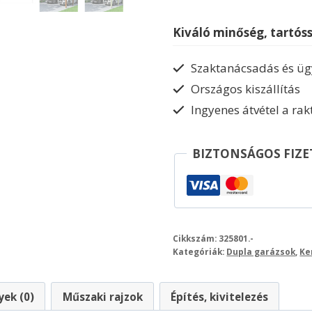
garázs
Wallgau620
Kiváló minőség, tartós
mennyiség
Szaktanácsadás és ügy
Országos kiszállítás
Ingyenes átvétel a ra
BIZTONSÁGOS FIZE
Cikkszám:
325801.-
Kategóriák:
Dupla garázsok
,
Ke
ek (0)
Műszaki rajzok
Építés, kivitelezés