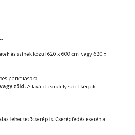
tt
retek és színek közül 620 x 600 cm vagy 620 x
lmes parkolására
 vagy zöld.
A kívánt zsindely színt kérjük
lás lehet tetőcserép is. Cserépfedés esetén a