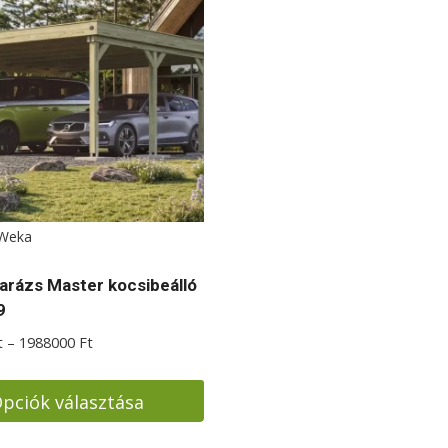
Weka
garázs Master kocsibeálló
9
Ártartomány:
t
–
1988000
Ft
1480000 Ft
-
pciók választása
1988000 Ft