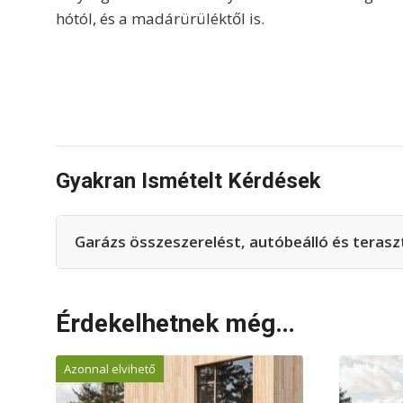
hótól, és a madárürüléktől is.
Gyakran Ismételt Kérdések
Garázs összeszerelést, autóbeálló és teraszte
Érdekelhetnek még…
Azonnal elvihető