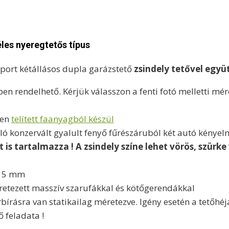
les nyeregtetős típus
port kétállásos dupla garázstető
zsindely tetővel együ
n rendelhető. Kérjük válasszon a fenti fotó melletti mé
ben
telített faanyagból készül
lló konzervált gyalult fenyő fűrészáruból két autó kénye
is tartalmazza ! A zsindely színe lehet vörös, szürke
115 mm
retezett masszív szarufákkal és kötőgerendákkal
írásra van statikailag méretezve. Igény esetén a tetőhéja
 feladata !