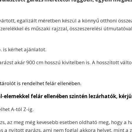
ártott, egalizált méretben készül a könnyű otthoni összeá
zerelékkel és műszaki rajzzal, összeszerelési útmutatóval
is kérhet ajánlatot.
ázst akár 900 cm hosszú kivitelben is. A hosszított vált
rolót is rendelhet felár ellenében.
l-elemekkel felár ellenében szintén lezárhatók, kérj
lhet A-tól Z-ig.
zs, az meg még kevesebb esetben oldható meg, hogy a há
a nyitott garázs, ami nem foglal akkora helyet, mint a z