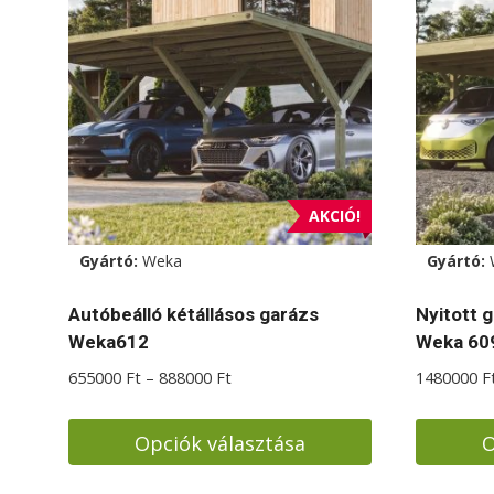
AKCIÓ!
Gyártó:
Weka
Gyártó:
Autóbeálló kétállásos garázs
Nyitott 
Weka612
Weka 60
Ártartomány:
655000
Ft
–
888000
Ft
1480000
F
655000 Ft
-
Opciók választása
O
888000 Ft
Ennek
Ennek