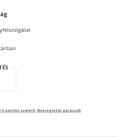
ság
félszolgálat
ktárban
TÉS
rti pavilon szaletli
,
Nyeregtetős garázsok