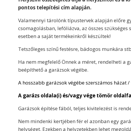
pontos telepítési cím alapján.
Valamennyi tárolónk típustervek alapján előre gy
csomagolásban, lefóliázva, az összes szükséges s
esetben a saját termékeinkről készültek!
Tetszőleges színű festésre, bádogos munkára stb. 
Ha nem megfelelő Önnek a méret, rendelheti a gar
beépíthető a garázsok végébe.
A hosszabb garázsok végébe szerszámos házat / tá
A garázs oldala(i) és/vagy vége tömör oldalfa
Garázsok építése fából, teljes kivitelezést is rende
Nem mindenki kertjében fér el azonban egy gará
helységet. Ezekben a helyzetekben lehet megoldás 