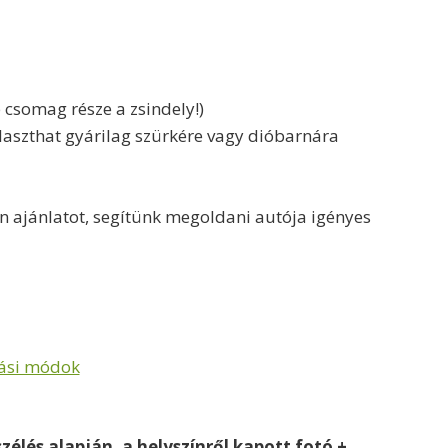
csomag része a zsindely!)
álaszthat gyárilag szürkére vagy dióbarnára
en ajánlatot, segítünk megoldani autója igényes
zási módok
zélés alapján, a helyszínről kapott fotó +