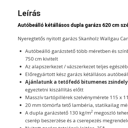
Leírás
Autóbeálló kétállásos dupla garázs 620 cm szé
Nyeregtetős nyitott garázs Skanholz Wallgau Car
Autóbeálló garázstető több méretben és színbe
750 cm kivitelt
Az alapszerkezet / vázszerkezet teljes egészé
Előregyártott kész garázs kétállásos autóbeá
Ajánlatunk a tetőfedő bitumenes zsindelyt 
egyeztetni kiszállítás előtt
Masszív tartópillérek szelvénymérete 115 x 
20 mm tömörfa tető lambéria, statikailag mé
2
A dupla garázstető 130 kg/m
megoszló teherb
cserép beszerzése és a cserepezés megrendelő