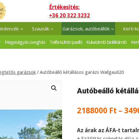
Értékesítés:
+36 20 322 3232
edencék
Szaunák
Garázsok, autóbeállók
Kerti k
r
Magaságyás üvegház
Telifa kültéri padló
Kukatároló biciklitároló
Kert
egtetős garázsok
/
Autóbeálló kétállásos garázs Wallgau620
Autóbeálló kétáll
2188000
Ft
–
349
Az árak az ÁFA-t tarta
+ Szállítás rakodás díja 