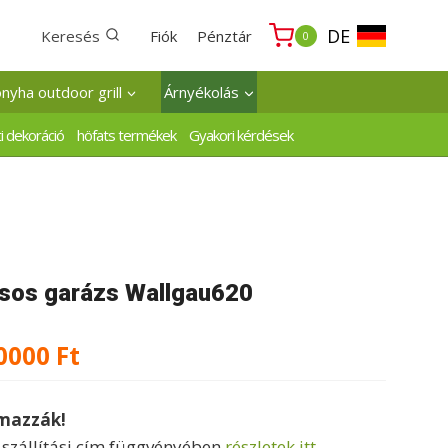
DE
Keresés
Fiók
Pénztár
0
onyha outdoor grill
Árnyékolás
i dekoráció
höfats termékek
Gyakori kérdések
ásos garázs Wallgau620
Ártartomány:
0000
Ft
2188000 Ft
lmazzák!
-
a szállítási cím függvényében
részletek itt