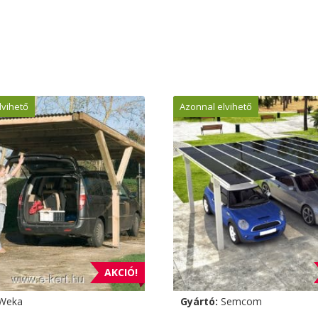
lvihető
Azonnal elvihető
AKCIÓ!
Weka
Gyártó:
Semcom