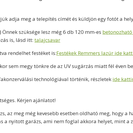
jük adja meg a telepítés címét és küldjön egy fotót a hely
ez ) Önnek szüksége lesz még 6 db 120 mm-es
betonozható 
ás is, lásd itt:
talajcsavar
va rendelhet festéket is:
Festékek Remmers lazúr ide katt
 akkor sem megy tönkre de az UV sugárzás miatt fél éven 
akonzerválási technológiával történik, részletek
ide katti
séges. Kérjen ajánlatot!
zs, az meg még kevesebb esetben oldható meg, hogy a há
a nyitott garázs, ami nem foglal akkora helyet, mint a z