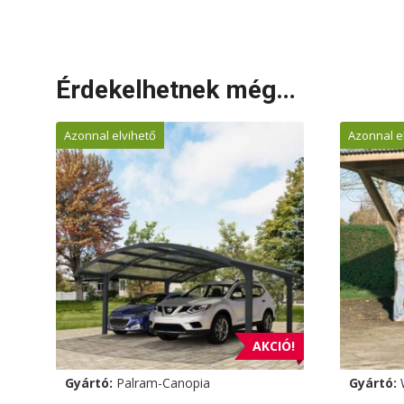
Érdekelhetnek még…
Azonnal elvihető
Azonnal e
AKCIÓ!
Gyártó:
Palram-Canopia
Gyártó: