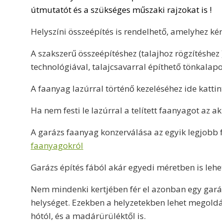
útmutatót és a szükséges műszaki rajzokat is !
Helyszíni összeépítés is rendelhető, amelyhez kér
A szakszerű összeépítéshez (talajhoz rögzítésh
technológiával, talajcsavarral építhető tönkalapoz
A faanyag lazúrral történő kezeléséhez ide kattint
Ha nem festi le lazúrral a telített faanyagot az
A garázs faanyag konzerválása az egyik legjobb f
faanyagokról
Garázs építés fából akár egyedi méretben is lehet
Nem mindenki kertjében fér el azonban egy gará
helységet. Ezekben a helyzetekben lehet megoldás 
hótól, és a madárürüléktől is.