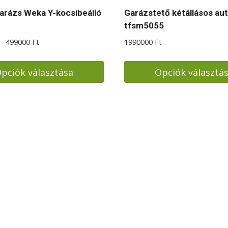
garázs Weka Y-kocsibeálló
Garázstető kétállásos aut
tfsm5055
Ártartomány:
–
499000
Ft
1990000
Ft
399000 Ft
-
pciók választása
Opciók választá
499000 Ft
Ennek
a
ek
terméknek
több
a
variációja
van.
A
ok
változatok
a
dalon
termékoldalon
atók
választhatók