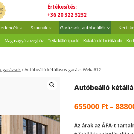
Értékesítés:
+36 20 322 3232
edencék
Szaunák
Garázsok, autóbeállók
Kerti k
r
Magaságyás üvegház
Telifa kültéri padló
Kukatároló biciklitároló
Kert
a garázsok
/
Autóbeálló kétállásos garázs Weka612
Autóbeálló kétál
655000
Ft
–
8880
Az árak az ÁFA-t tarta
+ Szállítás rakodás díja 