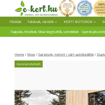
Skip
to
content
Főoldal
Faházak, tárolók
KERTI BÚTOROK
M
Faápolás, festékek, faház kiegészítők, szerelékek
Gyerek játszóté
Home
/
Shop
/
Garázsok, nyitott / zárt autóbeállók
/
Dupl
Azonnal elvihető