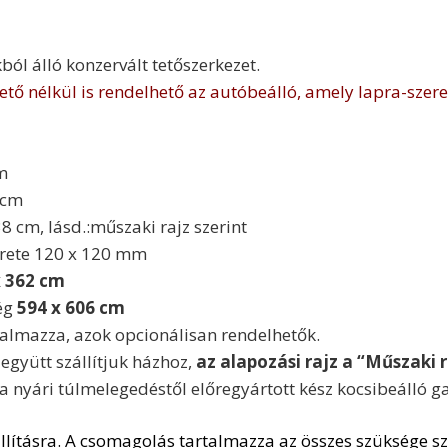
ól álló konzervált tetőszerkezet.
tető nélkül is rendelhető az autóbeálló, amely lapra-szer
m
 cm
8 cm, lásd.:műszaki rajz szerint
érete 120 x 120 mm
 362 cm
ég
594 x 606 cm
talmazza, azok opcionálisan rendelhetők.
együtt szállítjuk házhoz,
az alapozási rajz a “Műszaki ra
a nyári túlmelegedéstől előregyártott kész kocsibeálló ga
lításra. A csomagolás tartalmazza az összes szüksége sze