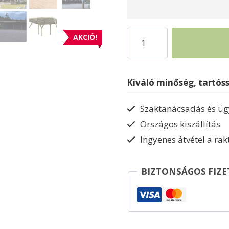
Autóbeálló
AKCIÓ!
kétállásos
garázs
Weka612
Kiváló minőség, tartós
mennyiség
Szaktanácsadás és ügy
Országos kiszállítás
Ingyenes átvétel a ra
BIZTONSÁGOS FIZE