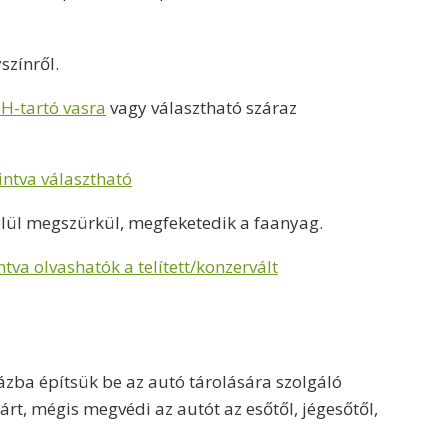
színről.
H-tartó vasra
vagy választható száraz
intva választható
belül megszürkül, megfeketedik a faanyag.
ntva olvashatók a telített/konzervált
zba építsük be az autó tárolására szolgáló
árt, mégis megvédi az autót az esőtől, jégesőtől,