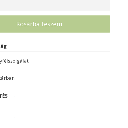
Kosárba teszem
ság
félszolgálat
ktárban
TÉS