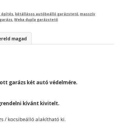
 építés
,
kétállásos autóbeálló garázstető
,
masszív
 garázs
,
Weka dupla garázstető
ereld magad
ott garázs két autó védelmére.
rendelni kívánt kivitelt.
 / kocsibeálló alakítható ki.