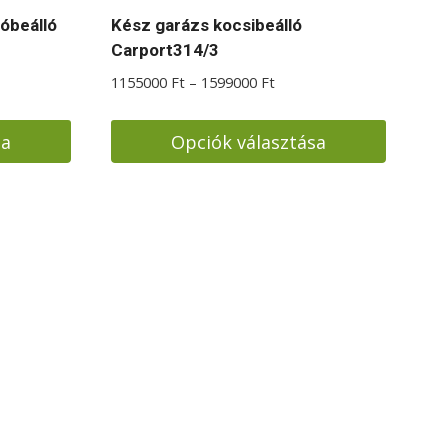
óbeálló
Kész garázs kocsibeálló
Carport314/3
Ártartomány:
1155000
Ft
–
1599000
Ft
1155000 Ft
-
sa
Opciók választása
1599000 Ft
Ennek
a
terméknek
több
variációja
van.
A
változatok
a
termékoldalon
választhatók