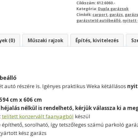
Cikkszám:
612.6060.-
Kategória:
Dupla garázsok
Címkék:
carport
,
garázs
,
garázs
garázstető autóbeálló
,
nyitott
ek (0)
Műszaki rajzok
Építés, kivitelezés
Sz
beálló
t autó részére is. Igényes praktikus Weka kétállásos
nyit
 594 cm x 606 cm
éjalás nélkül is rendelhető, kérjük válassza ki a meg
t
telített konzervált faanyagból
készül
píthető, sorolható, így tetszőleges számú parkoló garázs
yártott kész garázs