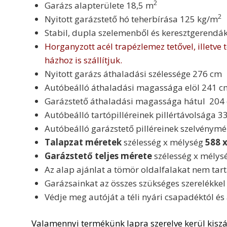
2
Garázs alapterülete 18,5 m
2
Nyitott garázstető hó teherbírása 125 kg/m
Stabil, dupla szelemenből és keresztgerendákb
Horganyzott acél trapézlemez tetővel, illetve 
házhoz is szállítjuk.
Nyitott garázs áthaladási szélessége 276 cm
Autóbeálló áthaladási magassága elöl 241 c
Garázstető áthaladási magassága hátul 204
Autóbeálló tartópilléreinek pillértávolsága 33
Autóbeálló garázstető pilléreinek szelvénym
Talapzat méretek
szélesség x mélység
588 x
Garázstető teljes mérete
szélesség x mélys
Az alap ajánlat a tömör oldalfalakat nem tar
Garázsainkat az összes szükséges szerelékkel 
Védje meg autóját a téli nyári csapadéktól és 
Valamennyi termékünk lapra szerelve kerül kiszál