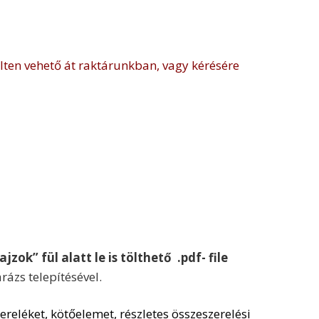
elten vehető át raktárunkban, vagy kérésére
jzok” fül alatt le is tölthető .pdf- file
rázs telepítésével.
reléket, kötőelemet, részletes összeszerelési