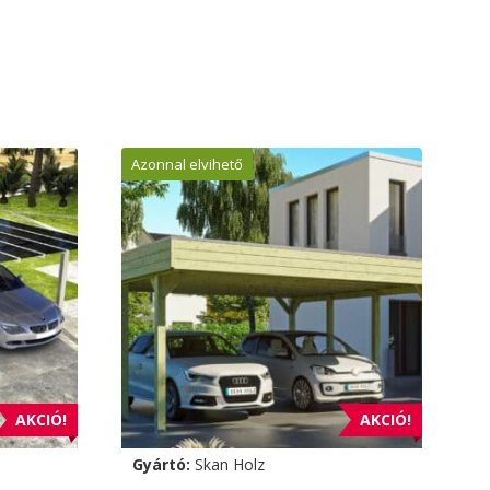
Azonnal elvihető
AKCIÓ!
AKCIÓ!
Gyártó:
Skan Holz