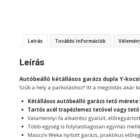
Leírás
További információk
Vélemény
Leírás
Autóbeálló kétállásos garázs dupla Y-kocsi
Szűk a hely a parkoláshoz? Itt a megoldás akár ké
Kétállásos autóbeálló garázs tető mérete
Tartós acél trapézlemez tetővel vagy tető h
Valamennyi fa alkatrész gyalult, előregyártot
Több egység is folytatólagosan egymás mellé é
Masszív Weka nyitott garázs, praktikus előreg