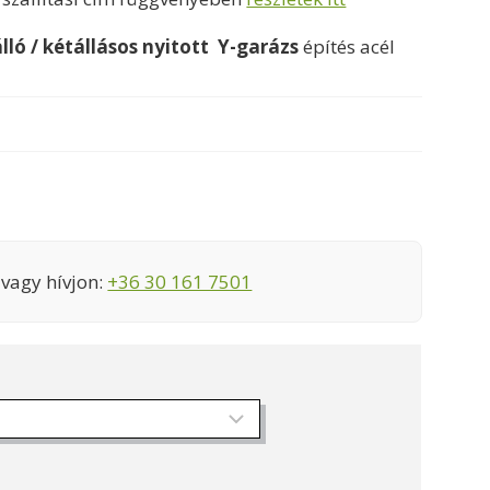
888000 Ft
ló / kétállásos nyitott Y-garázs
építés acél
vagy hívjon:
+36 30 161 7501