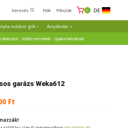
DE
Keresés
Fiók
Pénztár
0
onyha outdoor grill
Árnyékolás
i dekoráció
höfats termékek
Gyakori kérdések
lásos garázs Weka612
Ártartomány:
00
Ft
655000 Ft
lmazzák!
-
a szállítási cím függvényében
részletek itt