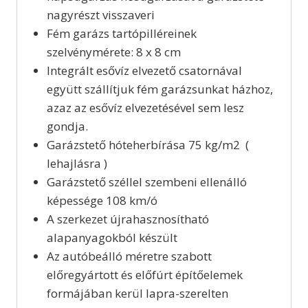
nagyrészt visszaveri
Fém garázs tartópilléreinek
szelvénymérete: 8 x 8 cm
Integrált esővíz elvezető csatornával
együtt szállítjuk fém garázsunkat házhoz,
azaz az esővíz elvezetésével sem lesz
gondja.
Garázstető hóteherbírása 75 kg/m2 (
lehajlásra )
Garázstető széllel szembeni ellenálló
képessége 108 km/ó
A szerkezet újrahasznosítható
alapanyagokból készült
Az autóbeálló méretre szabott
előregyártott és előfúrt építőelemek
formájában kerül lapra-szerelten