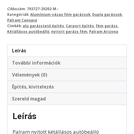
Cikkszám:
703727-20202-M.-
Kategóriák:
Alumínium-vázas fém garázsok
,
Dupla garázsok
,
Palram Canopia
Címkék:
alu garázstető építés
,
Carport építés
,
fém garázs
,
Kétállásos autóbeálló
,
nyitott garázs fém
,
Palram Arizona
Leírás
További információk
Vélemények (0)
Építés, kivitelezés
Szereld magad
Leírás
Palram nyitott kétállásos autóbeálló