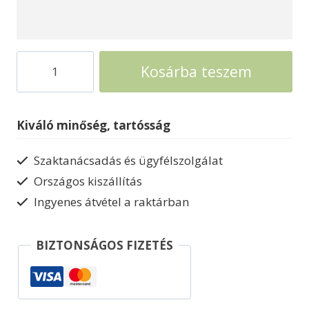
Autóbeálló
Kosárba teszem
Palram
Arizona
Carport
Kiváló minőség, tartósság
Duo
M
Szaktanácsadás és ügyfélszolgálat
mennyiség
Országos kiszállítás
Ingyenes átvétel a raktárban
BIZTONSÁGOS FIZETÉS