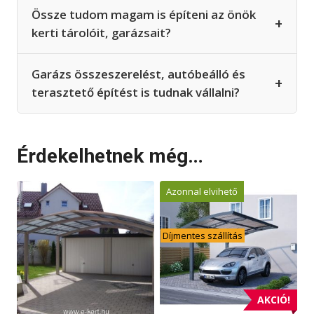
Össze tudom magam is építeni az önök
+
kerti tárolóit, garázsait?
Garázs összeszerelést, autóbeálló és
+
terasztető építést is tudnak vállalni?
Érdekelhetnek még…
Azonnal elvihető
Díjmentes szállítás
AKCIÓ!