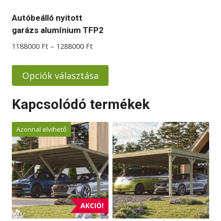
termékoldalon
Autóbeálló nyitott
választhatók
garázs alumínium TFP2
ki
Ártartomány:
1188000
Ft
–
1288000
Ft
1188000 Ft
-
Opciók választása
1288000 Ft
Ennek
Kapcsolódó termékek
a
terméknek
Azonnal elvihető
több
variációja
van.
A
változatok
a
AKCIÓ!
termékoldalon