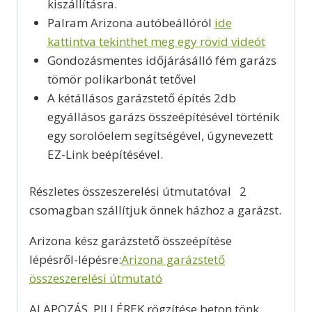
kiszállításra.
Palram Arizona autóbeállóról
ide
kattintva tekinthet meg egy rövid videót
Gondozásmentes időjárásálló fém garázs
tömör polikarbonát tetővel
A kétállásos garázstető építés 2db
egyállásos garázs összeépítésével történik
egy sorolóelem segítségével, úgynevezett
EZ-Link beépítésével.
Részletes összeszerelési útmutatóval 2
csomagban szállítjuk önnek házhoz a garázst.
Arizona kész garázstető összeépítése
lépésről-lépésre:
Arizona garázstető
összeszerelési útmutató
ALAPOZÁS, PILLÉREK rögzítése beton tönk