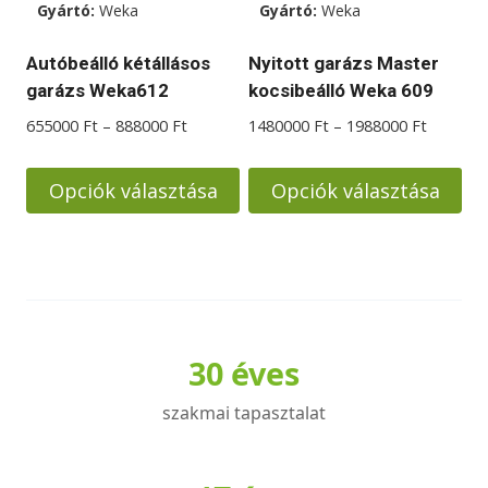
választhatók
Gyártó:
Weka
Gyártó:
Weka
ki
Autóbeálló kétállásos
Nyitott garázs Master
garázs Weka612
kocsibeálló Weka 609
Ártartomány:
Ártarto
655000
Ft
–
888000
Ft
1480000
Ft
–
1988000
Ft
655000 Ft
1480000
-
-
Opciók választása
Opciók választása
888000 Ft
1988000
Ennek
Ennek
a
a
terméknek
terméknek
több
több
variációja
variációja
30 éves
van.
van.
A
A
szakmai tapasztalat
változatok
változatok
a
a