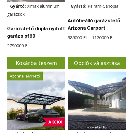
Gyártó:
Ximax alumínium
Gyártó:
Palram-Canopia
garázsok
Autóbeálló garázstető
Arizona Carport
Garázstető dupla nyitott
garázs pf60
Ártartom
985000
Ft
–
1120000
Ft
985000 F
2790000
Ft
-
1120000 
Kosárba teszem
Opciók választása
Ennek
Azonnal elvihető
a
terméknek
több
variációja
van.
A
AKCIÓ!
változatok