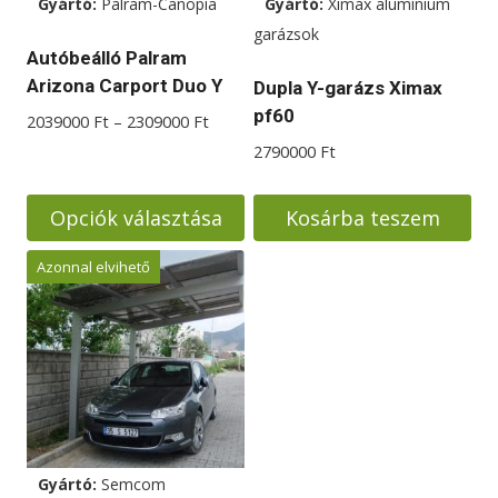
Gyártó:
Palram-Canopia
Gyártó:
Ximax alumínium
a
garázsok
termékoldalon
Autóbeálló Palram
választhatók
Arizona Carport Duo Y
Dupla Y-garázs Ximax
ki
pf60
Ártartomány:
2039000
Ft
–
2309000
Ft
2039000 Ft
2790000
Ft
-
2309000 Ft
Opciók választása
Kosárba teszem
Ennek
Azonnal elvihető
a
terméknek
több
variációja
van.
A
változatok
Gyártó:
Semcom
a