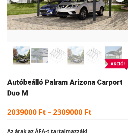
AKCIÓ!
Autóbeálló Palram Arizona Carport
Duo M
Ártartomán
2039000
Ft
–
2309000
Ft
2039000 Ft
Az árak az ÁFA-t tartalmazzák!