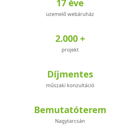
17 éve
termékoldalon
termékoldalon
választhatók
választhatók
üzemelő webáruház
ki
ki
2.000 +
projekt
Díjmentes
műszaki konzultáció
Bemutatóterem
Nagytarcsán