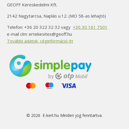
GEOFF Kereskedelmi Kft.
2142 Nagytarcsa, Naplás u.12. (MO 58-as lehajtó)
Telefon: +36 20 322 32 32 vagy
+36 30 161 7501
e-mail cím: ertekesites@geoff.hu
További adatok, céginformáció itt
© 2026 E-kert.hu Minden jog fenntartva.