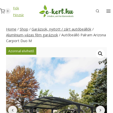
Skip
Fiók
to
0
Pénztár
content
Home
/
Shop
/
Garázsok, nyitott / zárt autóbeállók
/
Alumínium-vázas fém garázsok
/
Autóbeálló Palram Arizona
Carport Duo M
Azonnal elvihető