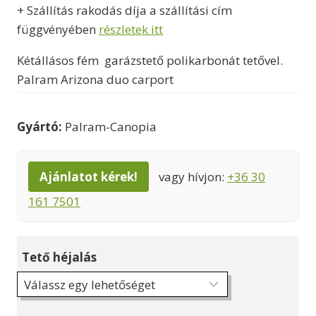
-
+ Szállítás rakodás díja a szállítási cím
2309000 Ft
függvényében
részletek itt
Kétállásos fém garázstető polikarbonát tetővel.
Palram Arizona duo carport
Gyártó:
Palram-Canopia
Ajánlatot kérek!
vagy hívjon:
+36 30
161 7501
Tető héjalás