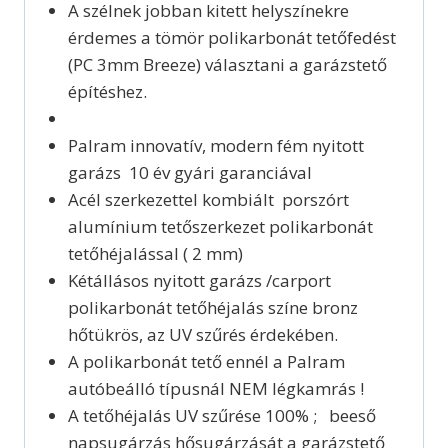
A szélnek jobban kitett helyszínekre
érdemes a tömör polikarbonát tetőfedést
(PC 3mm Breeze) választani a garázstető
építéshez.
Palram innovatív, modern fém nyitott
garázs 10 év gyári garanciával
Acél szerkezettel kombiált porszórt
alumínium tetőszerkezet polikarbonát
tetőhéjalással ( 2 mm)
Kétállásos nyitott garázs /carport
polikarbonát tetőhéjalás színe bronz
hőtükrös, az UV szűrés érdekében.
A polikarbonát tető ennél a Palram
autóbeálló típusnál NEM légkamrás !
A tetőhéjalás UV szűrése 100% ; beeső
napsugárzás hősugárzását a garázstető