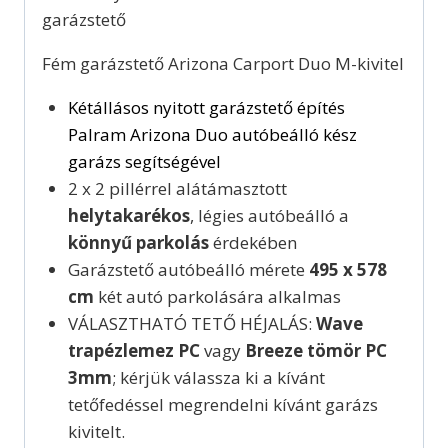
garázstető
Fém garázstető Arizona Carport Duo M-kivitel
Kétállásos nyitott garázstető építés
Palram Arizona Duo autóbeálló kész
garázs segítségével
2 x 2 pillérrel alátámasztott
helytakarékos
, légies autóbeálló a
könnyű parkolás
érdekében
Garázstető autóbeálló mérete
495 x 578
cm
két autó parkolására alkalmas
VÁLASZTHATÓ TETŐ HÉJALÁS:
Wave
trapézlemez PC
vagy
Breeze tömör PC
3mm
; kérjük válassza ki a kívánt
tetőfedéssel megrendelni kívánt garázs
kivitelt.