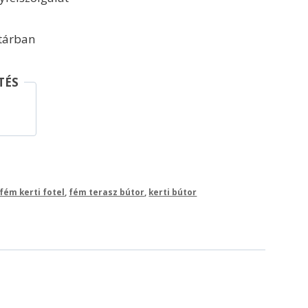
ktárban
TÉS
fém kerti fotel
,
fém terasz bútor
,
kerti bútor