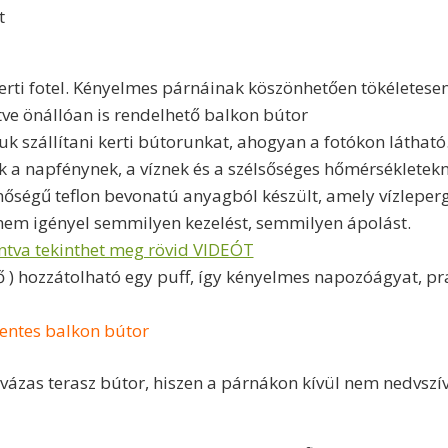
t
rti fotel. Kényelmes párnáinak köszönhetően tökéletesen
etve önállóan is rendelhető balkon bútor
k szállítani kerti bútorunkat, ahogyan a fotókon látható
k a napfénynek, a víznek és a szélsőséges hőmérsékletekn
őségű teflon bevonatú anyagból készült, amely vízleperg
nem igényel semmilyen kezelést, semmilyen ápolást.
intva tekinthet meg rövid VIDEÓT
ő ) hozzátolható egy puff, így kényelmes napozóágyat, pra
mentes balkon bútor
ázas terasz bútor, hiszen a párnákon kívül nem nedvszív