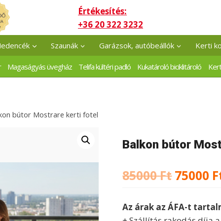
Értékesítés:
+36 20 322 3232
edencék
Szaunák
Garázsok, autóbeállók
Kerti k
r
Magaságyás üvegház
Telifa kültéri padló
Kukatároló biciklitároló
Kert
kon bútor Mostrare kerti fotel
Balkon bútor Mostr
Origina
85000
Ft
75000
F
price
Az árak az ÁFA-t tarta
was:
+ Szállítás rakodás díja 