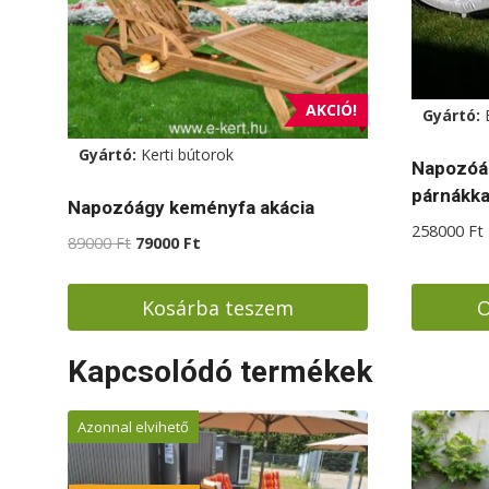
AKCIÓ!
Gyártó:
Gyártó:
Kerti bútorok
Napozóág
párnákka
Napozóágy keményfa akácia
258000
Ft
Original
Current
89000
Ft
79000
Ft
price
price
was:
is:
Kosárba teszem
O
89000 Ft.
79000 Ft.
Ennek
Kapcsolódó termékek
a
termékn
Azonnal elvihető
több
variációj