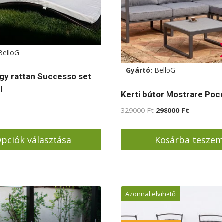
BelloG
Gyártó:
BelloG
y rattan Successo set
l
Kerti bútor Mostrare Poc
Original
Current
329000
Ft
298000
Ft
price
price
was:
is:
pciók választása
Kosárba tesze
329000 Ft.
298000 Ft
ek
Azonnal elvihető
a