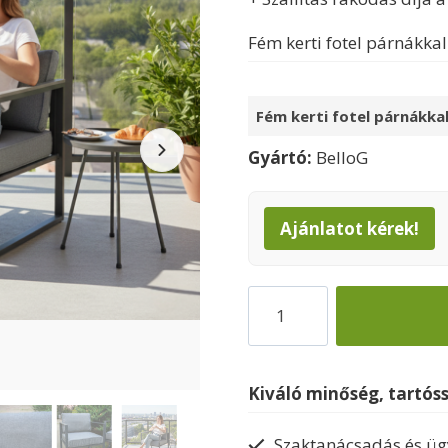
85000 Ft
Fém kerti fotel párnákka
Fém kerti fotel párnákka
Gyártó:
BelloG
Ajánlatot kérek!
Balkon
bútor
Mostrare
kerti
Kiváló minőség, tartós
fotel
mennyiség
Szaktanácsadás és ügy