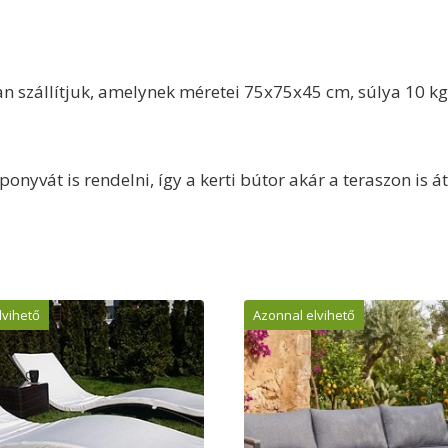
n szállítjuk, amelynek méretei 75x75x45 cm, súlya 10 kg
onyvát is rendelni, így a kerti bútor akár a teraszon is át
lvihető
Azonnal elvihető