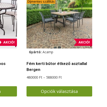
Díjmentes szállítás
AKCIÓ!
AKCIÓ!
Gyártó:
Acamp
pos
Fém kerti bútor étkező asztallal
Bergen
Ártartomány:
480000
Ft
–
588000
Ft
480000 Ft
-
m
Opciók választása
.
588000 Ft
Ennek
a