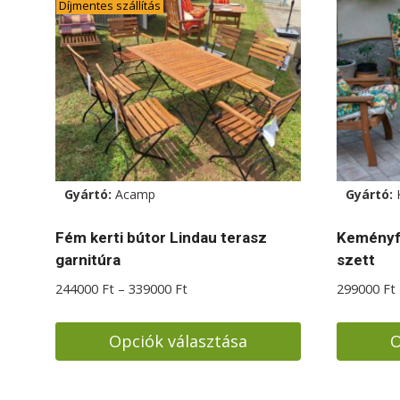
van.
Díjmentes szállítás
A
változat
a
termékol
választh
ki
Gyártó:
Acamp
Gyártó:
Fém kerti bútor Lindau terasz
Keményfa
garnitúra
szett
Ártartomány:
244000
Ft
–
339000
Ft
299000
Ft
244000 Ft
-
Opciók választása
O
339000 Ft
Ennek
Ennek
a
a