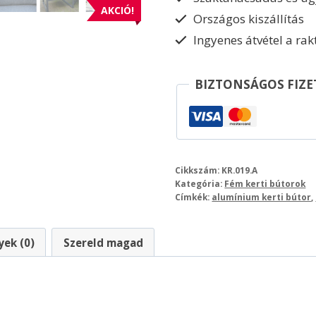
AKCIÓ!
Országos kiszállítás
Ingyenes átvétel a ra
BIZTONSÁGOS FIZE
Cikkszám:
KR.019.A
Kategória:
Fém kerti bútorok
Címkék:
alumínium kerti bútor
,
ek (0)
Szereld magad