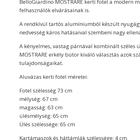
BelloGiardino MOSTRARE kerti fotel a modern mi
felhasználók elvárásainak is.
A rendkívül tartós alumíniumból készült nyugágy
nedvesség káros hatásaival szembeni nagy ellenál
A kényelmes, vastag párnával kombinált széles ü
MOSTRARE erkély bútor kiváló választás azok szá
tulajdonságaikat.
Aluvázas kerti fotel méretei:
Fotel szélesség 73 cm
mélység: 67 cm
magasság: 63 cm
ülésmélység: 65 cm
Ülés szélessége: 65 cm
Kartámaszok és háttámlák szélessége: 4 cm