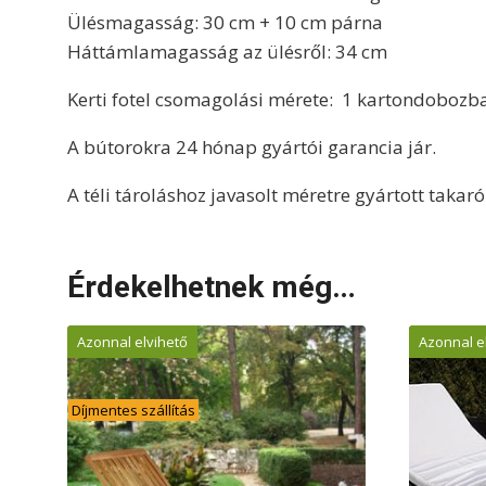
Ülésmagasság: 30 cm + 10 cm párna
Háttámlamagasság az ülésről: 34 cm
Kerti fotel csomagolási mérete: 1 kartondobozba
A bútorokra 24 hónap gyártói garancia jár.
A téli tároláshoz javasolt méretre gyártott takaróp
Érdekelhetnek még…
Azonnal elvihető
Azonnal e
Díjmentes szállítás