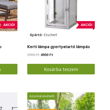
AKCIÓ!
AKCIÓ!
Gyártó:
Esschert
o
Kerti lámpa gyertyatartó lámpás
Original
Current
5900
Ft
4900
Ft
price
price
was:
is:
m
Kosárba teszem
.
5900 Ft.
4900 Ft.
Azonnal elvihető