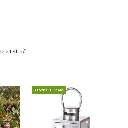
teleltethető.
Azonnal elvihető