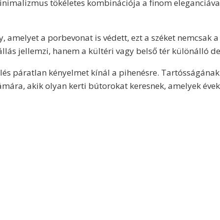
nimalizmus tökéletes kombinációja a finom eleganciáva
, amelyet a porbevonat is védett, ezt a széket nemcsak a
lás jellemzi, hanem a kültéri vagy belső tér különálló de
lés páratlan kényelmet kínál a pihenésre. Tartósságának
mára, akik olyan kerti bútorokat keresnek, amelyek éveki