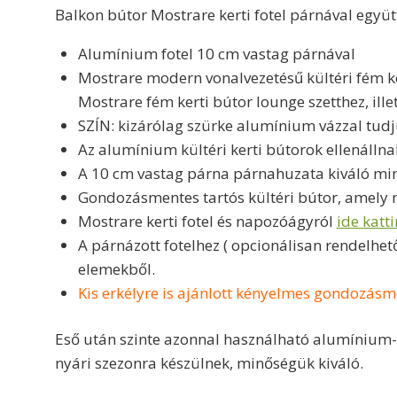
Balkon bútor Mostrare kerti fotel párnával együt
Alumínium fotel 10 cm vastag párnával
Mostrare modern vonalvezetésű kültéri fém ke
Mostrare fém kerti bútor lounge szetthez, ill
SZÍN: kizárólag szürke alumínium vázzal tudju
Az alumínium kültéri kerti bútorok ellenállna
A 10 cm vastag párna párnahuzata kiváló min
Gondozásmentes tartós kültéri bútor, amely 
Mostrare kerti fotel és napozóágyról
ide katt
A párnázott fotelhez ( opcionálisan rendelhet
elemekből.
Kis erkélyre is ajánlott kényelmes gondozás
Eső után szinte azonnal használható alumínium-v
nyári szezonra készülnek, minőségük kiváló.