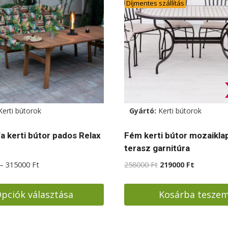
Díjmentes szállítás
ok
dalon
atók
Kerti bútorok
Gyártó:
Kerti bútorok
 kerti bútor pados Relax
Fém kerti bútor mozaikla
terasz garnitúra
Ártartomány:
Original
Current
–
315000
Ft
258000
Ft
219000
Ft
299000 Ft
price
price
-
was:
is:
pciók választása
Kosárba tesze
315000 Ft
258000 Ft.
219000 Ft