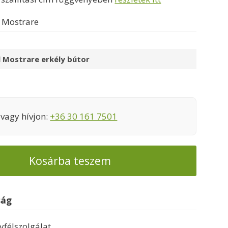
.
75000 Ft.
l Mostrare
l Mostrare erkély bútor
vagy hívjon:
+36 30 161 7501
Kosárba teszem
ság
félszolgálat