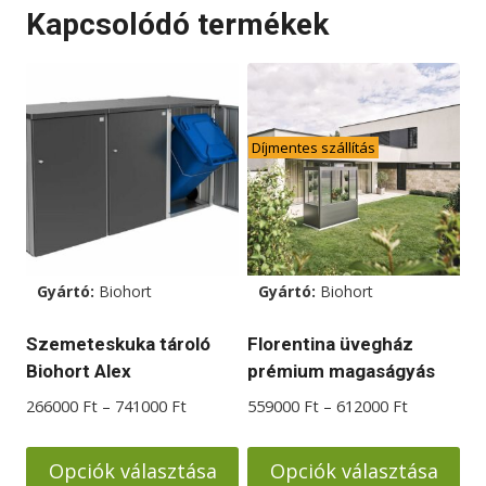
Kapcsolódó termékek
a
a
terméknek
terméknek
több
több
variációja
variációja
van.
van.
Díjmentes szállítás
A
A
változatok
változatok
a
a
termékoldalon
termékoldalon
választhatók
választhatók
Gyártó:
Biohort
Gyártó:
Biohort
ki
ki
Szemeteskuka tároló
Florentina üvegház
Biohort Alex
prémium magaságyás
Ártartomány:
Ártartomá
266000
Ft
–
741000
Ft
559000
Ft
–
612000
Ft
266000 Ft
559000 Ft
-
-
Opciók választása
Opciók választása
741000 Ft
612000 Ft