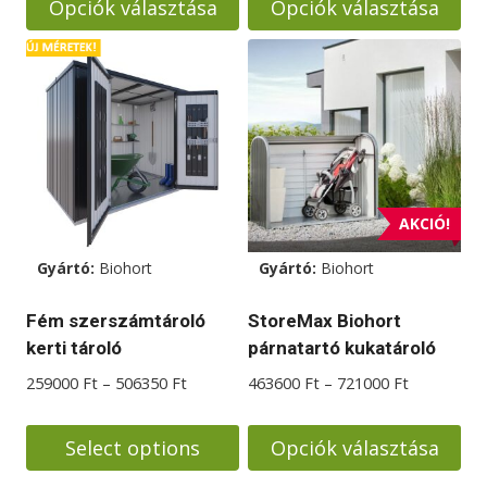
Opciók választása
Opciók választása
288000 Ft
810000 Ft
Ennek
Ennek
a
a
terméknek
terméknek
több
több
variációja
variációja
van.
van.
A
A
AKCIÓ!
változatok
változatok
Gyártó:
Biohort
Gyártó:
Biohort
a
a
termékoldalon
termékoldalon
Fém szerszámtároló
StoreMax Biohort
választhatók
választhatók
kerti tároló
párnatartó kukatároló
ki
ki
Ártartomány:
Ártartomá
259000
Ft
–
506350
Ft
463600
Ft
–
721000
Ft
259000 Ft
463600 Ft
-
-
Select options
Opciók választása
506350 Ft
721000 Ft
Ennek
Ennek