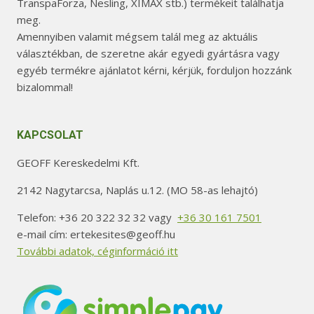
TranspaForza, Nesling, XIMAX stb.) termékeit találhatja
meg.
Amennyiben valamit mégsem talál meg az aktuális
választékban, de szeretne akár egyedi gyártásra vagy
egyéb termékre ajánlatot kérni, kérjük, forduljon hozzánk
bizalommal!
KAPCSOLAT
GEOFF Kereskedelmi Kft.
2142 Nagytarcsa, Naplás u.12. (MO 58-as lehajtó)
Telefon: +36 20 322 32 32 vagy
+36 30 161 7501
e-mail cím: ertekesites@geoff.hu
További adatok, céginformáció itt