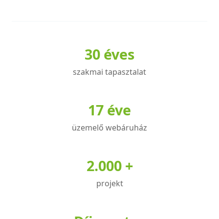
a
a
terméknek
terméknek
több
több
variációja
variációja
30 éves
van.
van.
A
A
szakmai tapasztalat
változatok
változatok
a
a
17 éve
termékoldalon
termékoldalon
választhatók
választhatók
üzemelő webáruház
ki
ki
2.000 +
projekt