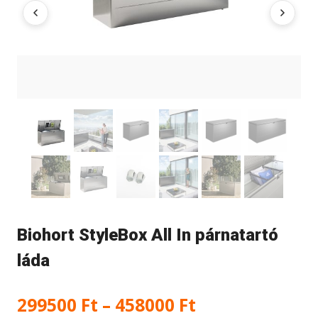
Biohort StyleBox All In párnatartó
láda
Ártartomány:
299500
Ft
–
458000
Ft