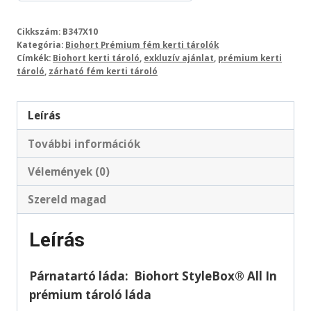
Cikkszám:
B347X10
Kategória:
Biohort Prémium fém kerti tárolók
Címkék:
Biohort kerti tároló
,
exkluzív ajánlat
,
prémium kerti
tároló
,
zárható fém kerti tároló
Leírás
További információk
Vélemények (0)
Szereld magad
Leírás
Párnatartó láda:
Biohort StyleBox®
All In
prémium tároló láda