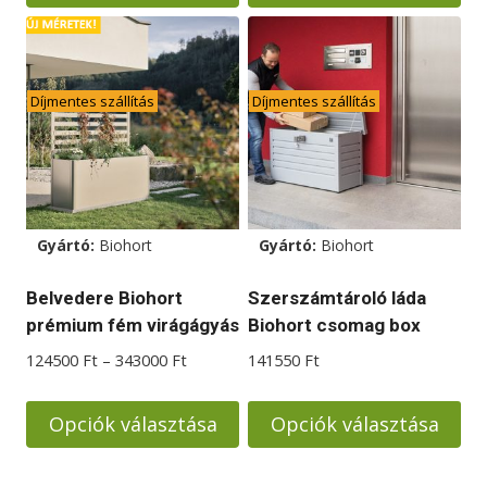
Ennek
Ennek
a
a
terméknek
terméknek
Díjmentes szállítás
Díjmentes szállítás
több
több
variációja
variációja
van.
van.
A
A
változatok
változatok
Gyártó:
Biohort
Gyártó:
Biohort
a
a
termékoldalon
termékoldalon
Belvedere Biohort
Szerszámtároló láda
választhatók
választhatók
prémium fém virágágyás
Biohort csomag box
ki
ki
Ártartomány:
124500
Ft
–
343000
Ft
141550
Ft
124500 Ft
-
Opciók választása
Opciók választása
343000 Ft
Ennek
Ennek