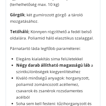
(terhelhetőség max. 10 kg)
Görgők
; két gumírozott görgő a tároló
mozgatásához.
Tetőháló;
Könnyen rögzíthető a fedél belső
oldalára. Poliamid háló elasztikus szalaggal.
Párnatartó láda legfőbb paraméterei:
Elegáns kialakítás sima felületekkel
Négy darab állítható magasságú láb
a
szintkülönbségek kiegyenlítéséhez
Kiváló minőségű anyagok: horganyzott,
poliamid zománcozott acéllemez,
csavarok és zsanérok rozsdamentes
acélból
Soha sem kell festeni: tűzihorganyzott és