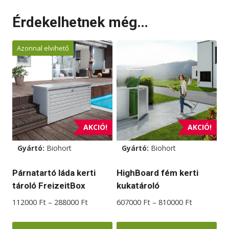
Érdekelhetnek még…
Azonnal elvihető
AKCIÓ!
AKCIÓ!
Gyártó:
Biohort
Gyártó:
Biohort
Párnatartó láda kerti
HighBoard fém kerti
tároló FreizeitBox
kukatároló
Ártartomány:
Ártartomá
112000
Ft
–
288000
Ft
607000
Ft
–
810000
Ft
112000 Ft
607000 Ft
-
-