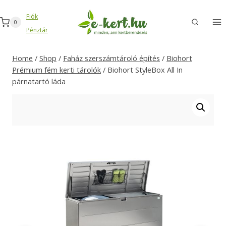
Skip
Fiók
to
0
Pénztár
content
Home
/
Shop
/
Faház szerszámtároló építés
/
Biohort
Prémium fém kerti tárolók
/
Biohort StyleBox All In
párnatartó láda