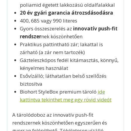
poliamid égetett lakkozású oldalfalakkal
20 év gyári garancia átrozsdásodásra
400, 685 vagy 990 literes
Gyors összeszerelés az
innovatív push-fit
rendszer
nek köszönhetően
Praktikus pattintható zár; lakattal is
zárható (a zár nem tartozék)
Gázteleszkópos fedél kitámasztás, könnyű,
kényelmes használat
Esővízálló; láthatatlan belső szellőzés
biztosítva
Biohort StyleBox premium tároló
ide
kattintva tekinthet meg egy rövid videót
A tárolódoboz az innovatív push-fit
rendszernek köszönhetően egyszerűen és
gyorsan felépíthető. Tökéletesen vízálló,