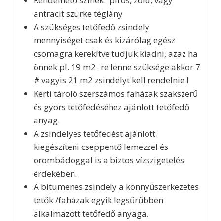
Rendelhető színek: piros, zöld, vagy
antracit szürke téglány
A szükséges tetőfedő zsindely
mennyiséget csak és kizárólag egész
csomagra kerekítve tudjuk kiadni, azaz ha
önnek pl. 19 m2 -re lenne szüksége akkor 7
# vagyis 21 m2 zsindelyt kell rendelnie !
Kerti tároló szerszámos faházak szakszerű
és gyors tetőfedéséhez ajánlott tetőfedő
anyag.
A zsindelyes tetőfedést ajánlott
kiegészíteni cseppentő lemezzel és
orombádoggal is a biztos vízszigetelés
érdekében.
A bitumenes zsindely a könnyűszerkezetes
tetők /faházak egyik legsűrűbben
alkalmazott tetőfedő anyaga,