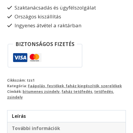
Szaktanácsadás és ügyfélszolgálat
Országos kiszállítás
Ingyenes átvétel a raktárban
BIZTONSÁGOS FIZETÉS
Cikkszám:
tzs1
Kategória:
Faápolás, festékek, faház kiegészítők, szerelékek
Címkék:
bitumenes zsindely
,
faház tetőfedés
,
tetőfedés
,
zsindely
Leírás
További információk