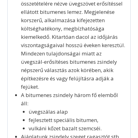
összetételére nézve üvegszövet erősítéssel
ellátott bitumenes lemez. Megjelenése
korszerű, alkalmazása kifejezetten
költséghatékony, megbízhatósága
kiemelkedő. Kitartóan dacol az időjárás
viszontagságaival hosszú éveken keresztül.
Mindezen tulajdonságai miatt az
üvegszál-erősítéses bitumenes zsindely
népszerű választás azok körében, akik
építkezésre és vagy felújításra adják a
fejüket.
A bitumenes zsindely három fő elemből
áll:
üvegszálas alap
fejlesztett speciális bitumen,
vulkáni kőzet bazalt szemcséi.
Ajánlatunk zsindely szeget ragasztót stb.