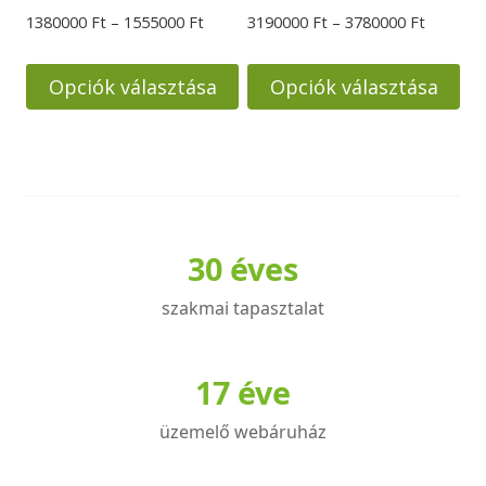
Ártartomány:
Ártarto
1380000
Ft
–
1555000
Ft
3190000
Ft
–
3780000
Ft
1380000 Ft
3190000
-
-
Opciók választása
Opciók választása
1555000 Ft
3780000
Ennek
Ennek
a
a
terméknek
terméknek
több
több
variációja
variációja
30 éves
van.
van.
A
A
szakmai tapasztalat
változatok
változatok
a
a
17 éve
termékoldalon
termékoldalon
választhatók
választhatók
üzemelő webáruház
ki
ki