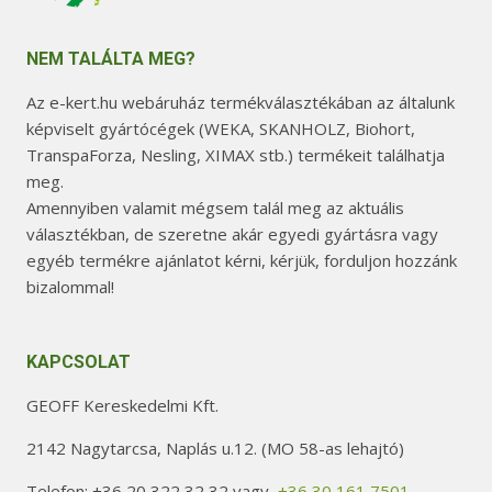
NEM TALÁLTA MEG?
Az e-kert.hu webáruház termékválasztékában az általunk
képviselt gyártócégek (WEKA, SKANHOLZ, Biohort,
TranspaForza, Nesling, XIMAX stb.) termékeit találhatja
meg.
Amennyiben valamit mégsem talál meg az aktuális
választékban, de szeretne akár egyedi gyártásra vagy
egyéb termékre ajánlatot kérni, kérjük, forduljon hozzánk
bizalommal!
KAPCSOLAT
GEOFF Kereskedelmi Kft.
2142 Nagytarcsa, Naplás u.12. (MO 58-as lehajtó)
Telefon: +36 20 322 32 32 vagy
+36 30 161 7501