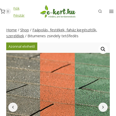
Skip
Fiók
to
0
Pénztár
content
Home
/
Shop
/
Faápolás, festékek, faház kiegészítők,
szerelékek
/
Bitumenes zsindely tetőfedés
Azonnal elvihető