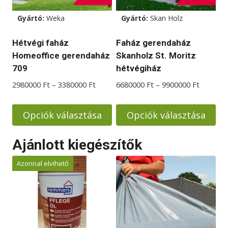
változatok
Gyártó:
Weka
Gyártó:
Skan Holz
a
termékoldalon
Hétvégi faház
Faház gerendaház
választhatók
Homeoffice gerendaház
Skanholz St. Moritz
ki
709
hétvégiház
Ártartomány:
Ártarto
2980000
Ft
–
3380000
Ft
6680000
Ft
–
9900000
Ft
2980000 Ft
6680000
-
-
Opciók választása
Opciók választása
3380000 Ft
9900000
Ennek
Ennek
Ajánlott kiegészítők
a
a
terméknek
terméknek
Azonnal elvihető
több
több
variációja
variációja
van.
van.
A
A