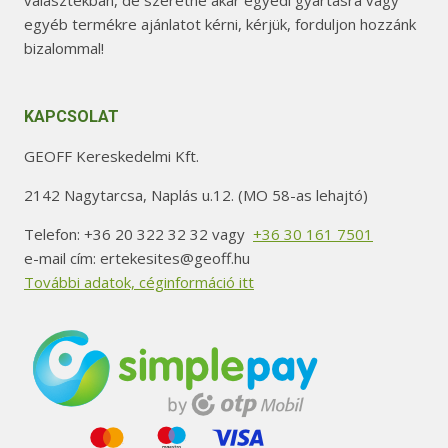
választékban, de szeretne akár egyedi gyártásra vagy
egyéb termékre ajánlatot kérni, kérjük, forduljon hozzánk
bizalommal!
KAPCSOLAT
GEOFF Kereskedelmi Kft.
2142 Nagytarcsa, Naplás u.12. (MO 58-as lehajtó)
Telefon: +36 20 322 32 32 vagy
+36 30 161 7501
e-mail cím: ertekesites@geoff.hu
További adatok, céginformáció itt