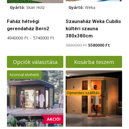
Gyártó:
Skan Holz
Gyártó:
Weka
Faház hétvégi
Szaunaház Weka Cubilis
gerendaház Bern2
kültéri szauna
380x380cm
Ártartomány:
4940000
Ft
–
5740000
Ft
4940000 Ft
Original
Current
5880000
Ft
5580000
Ft
-
price
price
5740000 Ft
was:
is:
Opciók választása
Kosárba teszem
5880000 Ft.
5580000 F
Ennek
Azonnal elvihető
a
terméknek
Díjmentes szállítás
több
variációja
van.
A
AKCIÓ!
változatok