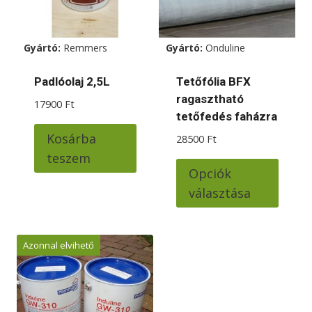
változatok
változatok
a
a
termékoldalon
termékoldalon
Gyártó:
Remmers
Gyártó:
Onduline
választhatók
választhatók
ki
ki
Padlóolaj 2,5L
Tetőfólia BFX
ragasztható
17900
Ft
tetőfedés faházra
Kosárba
28500
Ft
teszem
Ennek
Opciók
a
választása
termé
több
variác
Azonnal elvihető
van.
A
változ