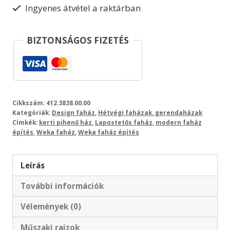
Ingyenes átvétel a raktárban
BIZTONSÁGOS FIZETÉS
Cikkszám:
412.3838.00.00
Kategóriák:
Design faház
,
Hétvégi faházak, gerendaházak
Címkék:
kerti pihenő ház
,
Lapostetős faház
,
modern faház
építés
,
Weka faház
,
Weka faház építés
Leírás
További információk
Vélemények (0)
Műszaki rajzok