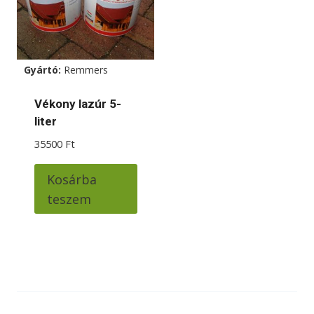
a
termé
válas
ki
Gyártó:
Remmers
Vékony lazúr 5-
liter
35500
Ft
Kosárba
teszem