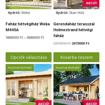
AKCIÓ!
termékoldalon
választhatók
Gyártó:
Weka
Gyártó:
Skan Holz
ki
Faház hétvégiház Weka
Gerendaház terasszal
M445A
Holmestrand hétvégi
faház
Ártartomány:
5888000
Ft
–
6888000
Ft
5888000 Ft
Original
Current
2870000
Ft
2670000
Ft
-
price
price
6888000 Ft
was:
is:
Opciók választása
Kosárba teszem
2870000 Ft.
2670000 F
Ennek
Azonnal elvihető
Azonnal elvihető
a
terméknek
több
variációja
van.
A
AKCIÓ!
AKCIÓ!