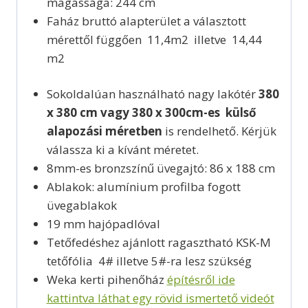
magassága: 244 cm
Faház bruttó alapterület a választott
mérettől függően 11,4m2 illetve 14,44
m2
Sokoldalúan használható nagy lakótér
380
x 380 cm vagy 380 x 300cm-es külső
alapozási méretben
is rendelhető. Kérjük
válassza ki a kívánt méretet.
8mm-es bronzszínű üvegajtó: 86 x 188 cm
Ablakok: alumínium profilba fogott
üvegablakok
19 mm hajópadlóval
Tetőfedéshez ajánlott ragasztható KSK-M
tetőfólia 4# illetve 5#-ra lesz szükség
Weka kerti pihenőház
építésről ide
kattintva láthat egy rövid ismertető videót