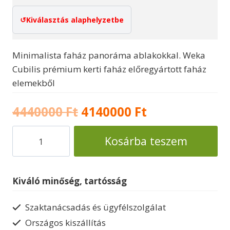
Kiválasztás alaphelyzetbe
Minimalista faház panoráma ablakokkal. Weka
Cubilis prémium kerti faház előregyártott faház
elemekből
Original
Current
4440000
Ft
4140000
Ft
price
price
Cubilis
Kosárba teszem
faház
was:
is:
prémium
4440000 Ft.
4140000 Ft.
pihenőház
Kiváló minőség, tartósság
mennyiség
Szaktanácsadás és ügyfélszolgálat
Országos kiszállítás