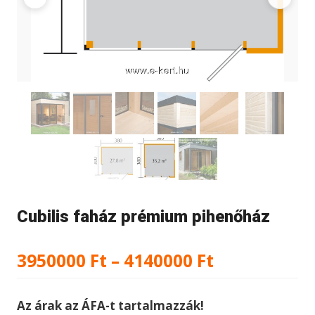
Cubilis faház prémium pihenőház
Ártartomán
3950000
Ft
–
4140000
Ft
3950000 Ft
Az árak az ÁFA-t tartalmazzák!
-