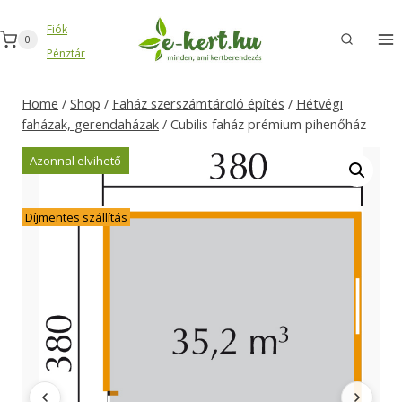
Skip
Fiók
to
0
Pénztár
content
Home
/
Shop
/
Faház szerszámtároló építés
/
Hétvégi
faházak, gerendaházak
/
Cubilis faház prémium pihenőház
Azonnal elvihető
Díjmentes szállítás