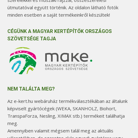
szerelékkel és műszaki rajzzal, összeszerelési
útmutatóval együtt történik. Az oldalon látható fotók
minden esetben a saját termékeinkről készültek!
CÉGÜNK A MAGYAR KERTÉPÍTŐK ORSZÁGOS
SZÖVETSÉGE TAGJA
NEM TALÁLTA MEG?
Az e-kert.hu webáruház termékválasztékában az általunk
képviselt gyártócégek (WEKA, SKANHOLZ, Biohort,
TranspaForza, Nesling, XIMAX stb.) termékeit találhatja
meg.
Amennyiben valamit mégsem talál meg az aktuális