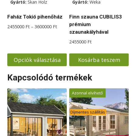
Gyártó:
Skan Holz
Gyártó:
Weka
a
termékoldalon
Faház Tokió pihenőház
Finn szauna CUBILIS3
választhatók
prémium
Ártartomány:
2455000
Ft
–
3600000
Ft
ki
szaunakályhával
2455000 Ft
-
2455000
Ft
3600000 Ft
Opciók választása
Kosárba teszem
Ennek
Kapcsolódó termékek
a
terméknek
Azonnal elvihető
több
variációja
van.
Díjmentes szállítás
A
változatok
a