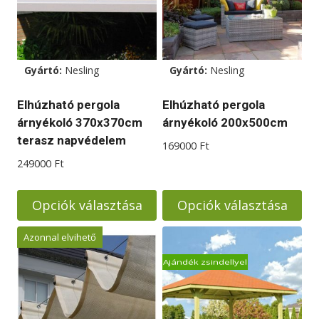
változatok
változatok
a
a
termékoldalon
termékoldalon
választhatók
választhatók
Gyártó:
Nesling
Gyártó:
Nesling
ki
ki
Elhúzható pergola
Elhúzható pergola
árnyékoló 370x370cm
árnyékoló 200x500cm
terasz napvédelem
169000
Ft
249000
Ft
Opciók választása
Opciók választása
Ennek
Ennek
Azonnal elvihető
a
a
Ajándék zsindellyel
terméknek
terméknek
több
több
variációja
variációja