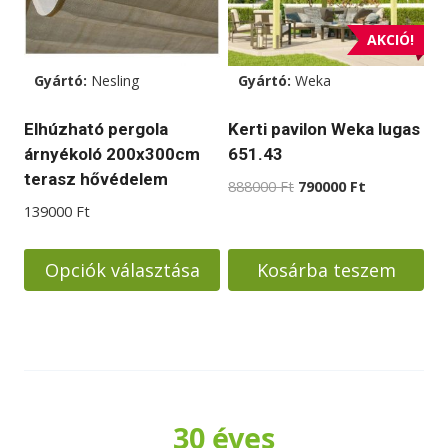
van.
van.
A
A
AKCIÓ!
változatok
változatok
Gyártó:
Nesling
Gyártó:
Weka
a
a
termékoldalon
termékoldalon
Elhúzható pergola
Kerti pavilon Weka lugas
választhatók
választhatók
árnyékoló 200x300cm
651.43
ki
ki
terasz hővédelem
Original
Current
888000
Ft
790000
Ft
price
price
139000
Ft
was:
is:
888000 Ft.
790000 Ft.
Opciók választása
Kosárba teszem
Ennek
a
terméknek
több
variációja
30 éves
van.