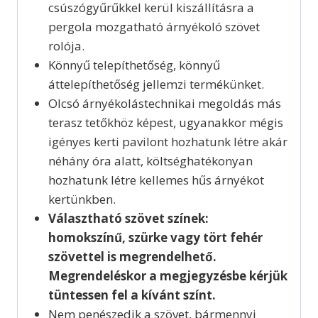
csúszógyűrűkkel kerül kiszállításra a
pergola mozgatható árnyékoló szövet
rolója.
Könnyű telepíthetőség, könnyű
áttelepíthetőség jellemzi termékünket.
Olcsó árnyékolástechnikai megoldás más
terasz tetőkhöz képest, ugyanakkor mégis
igényes kerti pavilont hozhatunk létre akár
néhány óra alatt, költséghatékonyan
hozhatunk létre kellemes hűs árnyékot
kertünkben.
Választható szövet színek:
homokszínű, szürke vagy tört fehér
szövettel is megrendelhető.
Megrendeléskor a megjegyzésbe kérjük
tüntessen fel a kívánt színt.
Nem penészedik a szövet, bármennyi