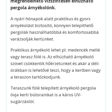
megrendelhető vízszintesen elhúzható
pergola árnyékolónk.
A nyári hónapok alatt praktikus és gyors
árnyékolást biztosító, könnyen telepíthető
pergolák használhatóbbá és komfortosabbá
varázsolják kertünket.
Praktikus árnyékoló lehet pl. medencék mellé
vagy terasz fölé is. Az elhúzható árnyékoló
szövet csökkentik hőérzetünket és akár a déli
órákban is lehetővé teszi, hogy a kertben vagy
a teraszon tartózkodjunk.
Teraszunk fölé telepített árnyékoló pergola
óvja kerti bútorainkat is a káros UV-
sugárzástól.