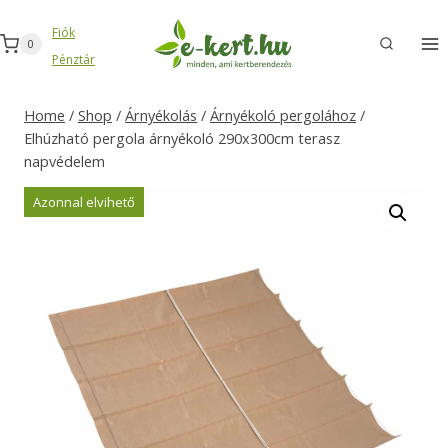
Skip
Fiók
to
0
Pénztár
content
Home
/
Shop
/
Árnyékolás
/
Árnyékoló pergolához
/
Elhúzható pergola árnyékoló 290x300cm terasz
napvédelem
Azonnal elvihető