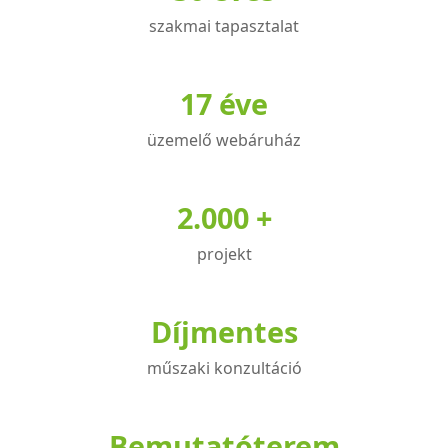
A
szakmai tapasztalat
változatok
a
17 éve
termékoldalon
választhatók
üzemelő webáruház
ki
2.000 +
projekt
Díjmentes
műszaki konzultáció
Bemutatóterem