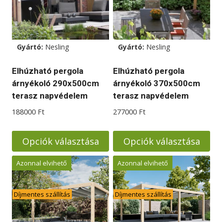
Gyártó:
Nesling
Gyártó:
Nesling
Elhúzható pergola
Elhúzható pergola
árnyékoló 290x500cm
árnyékoló 370x500cm
terasz napvédelem
terasz napvédelem
188000
Ft
277000
Ft
Opciók választása
Opciók választása
Ennek
Ennek
Azonnal elvihető
Azonnal elvihető
a
a
terméknek
terméknek
Díjmentes szállítás
Díjmentes szállítás
több
több
variációja
variációja