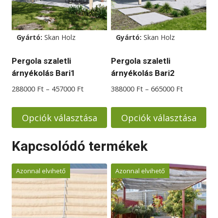
van.
van.
A
A
változatok
változatok
Gyártó:
Skan Holz
Gyártó:
Skan Holz
a
a
termékoldalon
termékoldalon
Pergola szaletli
Pergola szaletli
választhatók
választhatók
árnyékolás Bari1
árnyékolás Bari2
ki
ki
Ártartomány:
Ártartomá
288000
Ft
–
457000
Ft
388000
Ft
–
665000
Ft
288000 Ft
388000 Ft
-
-
Opciók választása
Opciók választása
457000 Ft
665000 Ft
Ennek
Ennek
Kapcsolódó termékek
a
a
terméknek
terméknek
Azonnal elvihető
Azonnal elvihető
több
több
variációja
variációja
van.
van.
A
A