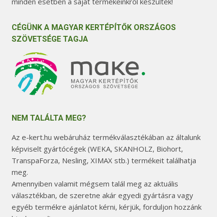
minden esetben a saját termékeinkről készültek!
CÉGÜNK A MAGYAR KERTÉPÍTŐK ORSZÁGOS
SZÖVETSÉGE TAGJA
NEM TALÁLTA MEG?
Az e-kert.hu webáruház termékválasztékában az általunk
képviselt gyártócégek (WEKA, SKANHOLZ, Biohort,
TranspaForza, Nesling, XIMAX stb.) termékeit találhatja
meg.
Amennyiben valamit mégsem talál meg az aktuális
választékban, de szeretne akár egyedi gyártásra vagy
egyéb termékre ajánlatot kérni, kérjük, forduljon hozzánk