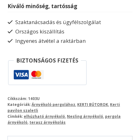
290x300cm
Kiváló minőség, tartósság
terasz
napvédelem
Szaktanácsadás és ügyfélszolgálat
mennyiség
Országos kiszállítás
Ingyenes átvétel a raktárban
BIZTONSÁGOS FIZETÉS
Cikkszám:
1403U
Kategóriák:
Árnyékoló pergolához
,
KERTI BÚTOROK
,
Kerti
pavilon szaletli
Címkék:
elhúzható árnyékoló
,
Nesling árnyékoló
,
pergola
árnyékoló
,
terasz árnyékolás