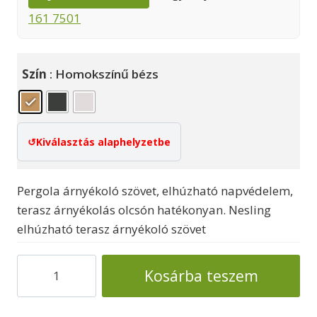
161 7501
Szín
: Homokszínű bézs
Kiválasztás alaphelyzetbe
Pergola árnyékoló szövet, elhúzható napvédelem,
terasz árnyékolás olcsón hatékonyan. Nesling
elhúzható terasz árnyékoló szövet
Elhúzható
Kosárba teszem
pergola
árnyékoló