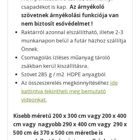
csapadékot is kap.
Az árnyékoló
szövetnek árnyékolási funkciója van
nem biztosít esővédelmet !
Raktárról azonnal elszállítható, illetve 2-3
munkanapon belül a futár házhoz szállítja
Önnek.
Csomagolás ízléses műanyag tároló
zsákban kerül kiszállításra.
Szövet 285 g / m2 HDPE anyagból
Az összeszerelés megkönnyítéséhez
ide
kattintva tekintheti meg bemutató
videonkat.
Kisebb méretű 200 x 300 cm vagy 200 x 400
cm vagy nagyobb 290 x 400 cm vagy 290 x
500 cm és 370 x 500 cm méretbe is