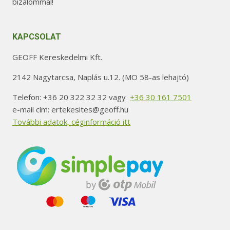
bizalommal!
KAPCSOLAT
GEOFF Kereskedelmi Kft.
2142 Nagytarcsa, Naplás u.12. (MO 58-as lehajtó)
Telefon: +36 20 322 32 32 vagy
+36 30 161 7501
e-mail cím: ertekesites@geoff.hu
További adatok, céginformáció itt