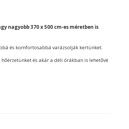
agy nagyobb 370 x 500 cm-es méretben is
óbbá és komfortosabbá varázsolják kertünket.
 hőérzetünket és akár a déli órákban is lehetővé