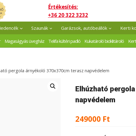
Értékesítés:
+36 20 322 3232
edencék
Szaunák
Garázsok, autóbeállók
Kerti k
r
Magaságyás üvegház
Telifa kültéri padló
Kukatároló biciklitároló
Kert
ható pergola árnyékoló 370x370cm terasz napvédelem
Elhúzható pergol
napvédelem
249000
Ft