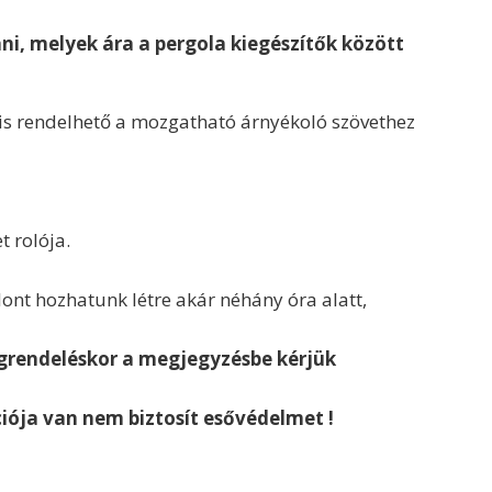
ani, melyek ára a pergola kiegészítők között
 is rendelhető a mozgatható árnyékoló szövethez
 rolója.
ont hozhatunk létre akár néhány óra alatt,
egrendeléskor a megjegyzésbe kérjük
iója van nem biztosít esővédelmet !