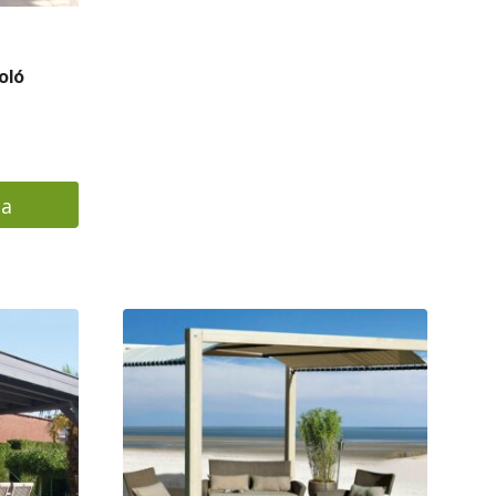
oló
sa