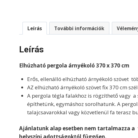
Leírás
További információk
Vélemény
Leírás
Elhúzható pergola árnyékoló 370 x 370 cm
Erős, ellenálló elhúzható árnyékoló szövet 
AZ elhúzható árnyékoló szövet fix 370 cm szé
A pergola tégla falakhoz is rögzíthető vagy a s
építhetünk, egymáshoz sorolhatunk. A pergola 
talajcsavarokkal vagy közvetlenül fa terasz bu
Ajánlatunk alap esetben nem tartalmazza a fe
helyszíni adottságoktól függően.