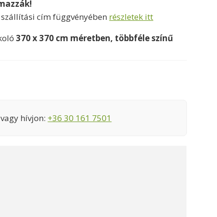
lmazzák!
a szállítási cím függvényében
részletek itt
koló
370 x 370 cm méretben, többféle színű
vagy hívjon:
+36 30 161 7501