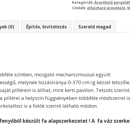
Kategóriák:
Árnyékoló pergolá
Címkék:
elhúzható árnyékoló
,
N
ek (0)
Építés, kivitelezés
Szereld magad
többféle színben, mozgató mechanizmussal együtt
lességű, melynek húzásiránya 0-370 cm-ig kézzel tetszőle
aját pillérein is állhat, mint kerti pavilon. Tetszés szeri
pillérei a helyszín függvényében többféle módszerrel is 
rkolathoz is a fotók szerint látható módon.
nyőből készült fa alapszerkezetet ! A fa váz szerke