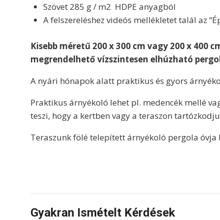
Szövet 285 g / m2 HDPE anyagból
A felszereléshez videós mellékletet talál az “Épí
Kisebb méretű 200 x 300 cm vagy 200 x 400 c
megrendelhető vízszintesen elhúzható pergo
A nyári hónapok alatt praktikus és gyors árnyék
Praktikus árnyékoló lehet pl. medencék mellé vagy
teszi, hogy a kertben vagy a teraszon tartózkodju
Teraszunk fölé telepített árnyékoló pergola óvja 
Gyakran Ismételt Kérdések