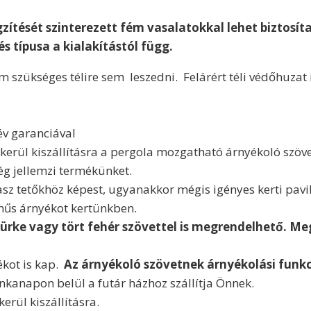
ögzítését szinterezett fém vasalatokkal lehet biztosít
 típusa a kialakítástól függ.
 szükséges télire sem leszedni. Felárért téli védőhuzat
év garanciával
erül kiszállításra a pergola mozgatható árnyékoló szövet
ég jellemzi termékünket.
z tetőkhöz képest, ugyanakkor mégis igényes kerti pavil
hűs árnyékot kertünkben.
ürke vagy tört fehér szövettel is megrendelhető. M
kot is kap.
Az árnyékoló szövetnek árnyékolási funkc
unkanapon belül a futár házhoz szállítja Önnek.
rül kiszállításra.