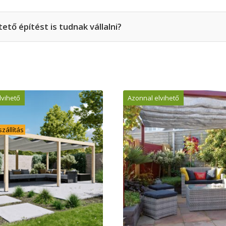
tő építést is tudnak vállalni?
lvihető
Azonnal elvihető
zállítás