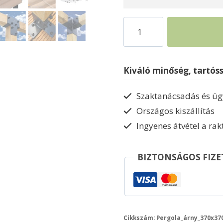
Elhúzható
pergola
árnyékoló
370x370cm
Kiváló minőség, tartós
terasz
napvédelem
Szaktanácsadás és ügy
mennyiség
Országos kiszállítás
Ingyenes átvétel a ra
BIZTONSÁGOS FIZE
Cikkszám:
Pergola_árny_370x370