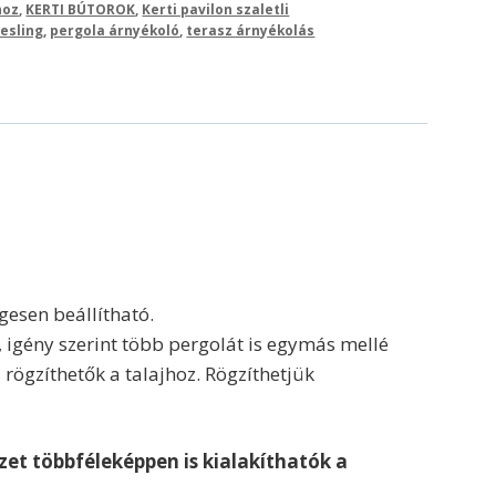
hoz
,
KERTI BÚTOROK
,
Kerti pavilon szaletli
esling
,
pergola árnyékoló
,
terasz árnyékolás
gesen beállítható.
nt, igény szerint több pergolát is egymás mellé
rögzíthetők a talajhoz. Rögzíthetjük
zet többféleképpen is kialakíthatók a