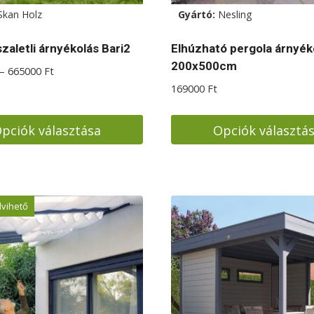
Skan Holz
Gyártó:
Nesling
zaletli árnyékolás Bari2
Elhúzható pergola árnyék
200x500cm
Ártartomány:
–
665000
Ft
388000 Ft
169000
Ft
-
665000 Ft
pciók választása
Opciók választá
Ennek
a
ek
terméknek
lvihető
több
a
variációja
van.
A
ok
változatok
a