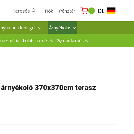
DE
Keresés
Fiók
Pénztár
0
onyha outdoor grill
Árnyékolás
i dekoráció
höfats termékek
Gyakori kérdések
a árnyékoló 370x370cm terasz