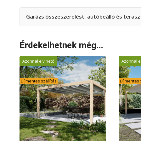
Garázs összeszerelést, autóbeálló és teraszte
Érdekelhetnek még…
Azonnal elvihető
Azonnal e
Díjmentes szállítás
Díjmentes s