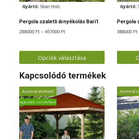
Gyártó:
Skan Holz
Gyártó:
Pergola szaletli árnyékolás Bari1
Pergola s
Ártartomány:
288000
Ft
–
457000
Ft
388000
Ft
288000 Ft
-
457000 Ft
Opciók választása
O
Ennek
Ennek
Kapcsolódó termékek
a
a
terméknek
termékn
Azonnal elvihető
Azonnal e
több
több
variációja
variációj
Ajándék zsindellyel
van.
van.
A
A
változatok
változat
a
a