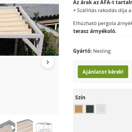
Az árak az ÁFA-t tarta
+ Szállítás rakodás díja 
Elhúzható pergola árnyé
terasz árnyékoló.
Gyártó:
Nesling
Ajánlatot kérek!
Szín