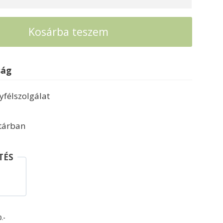
Kosárba teszem
ság
félszolgálat
ktárban
TÉS
.-