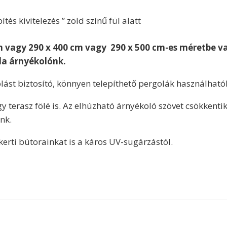
tés kivitelezés ” zöld színű fül alatt
m vagy 290 x 400 cm vagy 290 x 500 cm-es méretbe v
la árnyékolónk.
olást biztosító, könnyen telepíthető pergolák használhat
 terasz fölé is. Az elhúzható árnyékoló szövet csökkentik
nk.
kerti bútorainkat is a káros UV-sugárzástól.