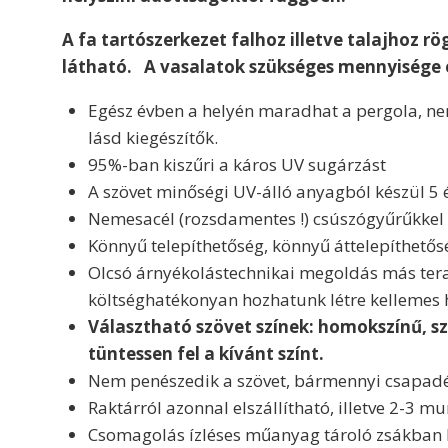
A fa tartószerkezet falhoz illetve talajhoz r
látható. A vasalatok szükséges mennyisége és
Egész évben a helyén maradhat a pergola, nem
lásd kiegészítők.
95%-ban kiszűri a káros UV sugárzást
A szövet minőségi UV-álló anyagból készül 5 
Nemesacél (rozsdamentes !) csúszógyűrűkkel k
Könnyű telepíthetőség, könnyű áttelepíthetős
Olcsó árnyékolástechnikai megoldás más teras
költséghatékonyan hozhatunk létre kellemes 
Választható szövet színek:
homokszínű, sz
tüntessen fel a kívánt színt.
Nem penészedik a szövet, bármennyi csapadé
Raktárról azonnal elszállítható, illetve 2-3 m
Csomagolás ízléses műanyag tároló zsákban ke