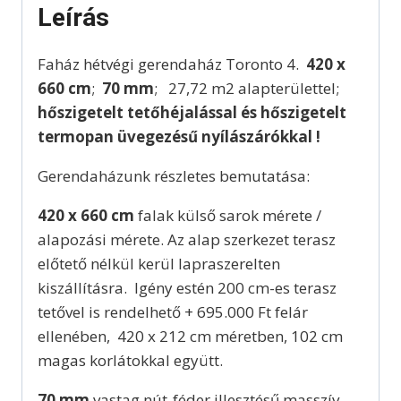
Leírás
Faház hétvégi gerendaház Toronto 4.
420 x
660 cm
;
70 mm
; 27,72 m2 alapterülettel;
hőszigetelt tetőhéjalással és hőszigetelt
termopan üvegezésű nyílászárókkal !
Gerendaházunk részletes bemutatása:
420 x 660 cm
falak külső sarok mérete /
alapozási mérete. Az alap szerkezet terasz
előtető nélkül kerül lapraszerelten
kiszállításra. Igény estén 200 cm-es terasz
tetővel is rendelhető + 695.000 Ft felár
ellenében, 420 x 212 cm méretben, 102 cm
magas korlátokkal együtt.
70 mm
vastag nút-féder illesztésű masszív