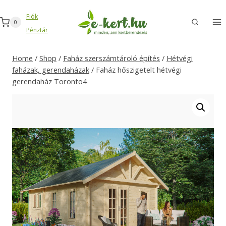
Skip
Fiók
to
0
Pénztár
content
Home
/
Shop
/
Faház szerszámtároló építés
/
Hétvégi
faházak, gerendaházak
/
Faház hőszigetelt hétvégi
gerendaház Toronto4