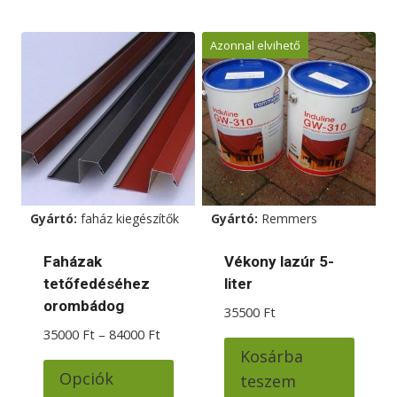
több
több
variációja
variác
Azonnal elvihető
van.
van.
A
A
változatok
változ
a
a
termékoldalon
termé
választhatók
válas
ki
ki
Gyártó:
faház kiegészítők
Gyártó:
Remmers
Faházak
Vékony lazúr 5-
tetőfedéséhez
liter
orombádog
35500
Ft
Ártartomány:
35000
Ft
–
84000
Ft
35000 Ft
Kosárba
Ennek
-
Opciók
teszem
a
84000 Ft