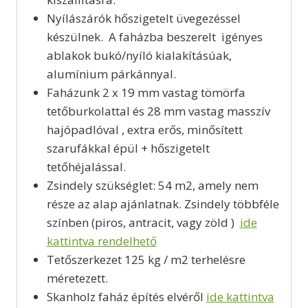
Nyílászárók hőszigetelt üvegezéssel
készülnek. A faházba beszerelt igényes
ablakok bukó/nyíló kialakításúak,
alumínium párkánnyal.
Faházunk 2 x 19 mm vastag tömörfa
tetőburkolattal és 28 mm vastag masszív
hajópadlóval , extra erős, minősített
szarufákkal épül + hőszigetelt
tetőhéjalással.
Zsindely szükséglet: 54 m2, amely nem
része az alap ajánlatnak. Zsindely többféle
színben (piros, antracit, vagy zöld )
ide
kattintva rendelhető
Tetőszerkezet 125 kg / m2 terhelésre
méretezett.
Skanholz faház építés elvéről
ide kattintva