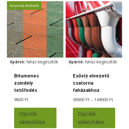
terméknek
Azonnal elvihető
több
variációja
van.
A
változatok
a
termékoldalon
Gyártó:
faház kiegészítők
Gyártó:
faház kiegészítők
választhatók
ki
Bitumenes
Esővíz elvezető
zsindely
csatorna
tetőfedés
faházakhoz
Ártarto
9800
Ft
36000
Ft
–
144000
Ft
36000 F
Ennek
Ennek
-
Opciók
Opciók
a
a
144000 
választása
választása
terméknek
termé