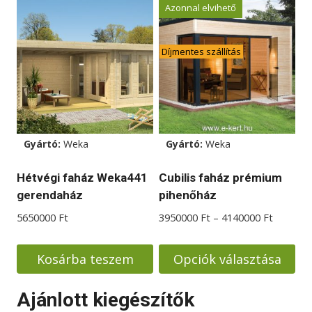
Ennek
Azonnal elvihető
a
terméknek
Díjmentes szállítás
több
variációja
van.
A
változatok
Gyártó:
Weka
Gyártó:
Weka
a
termékoldalon
Hétvégi faház Weka441
Cubilis faház prémium
választhatók
gerendaház
pihenőház
ki
Ártarto
5650000
Ft
3950000
Ft
–
4140000
Ft
3950000
-
Kosárba teszem
Opciók választása
4140000
Ennek
Ajánlott kiegészítők
a