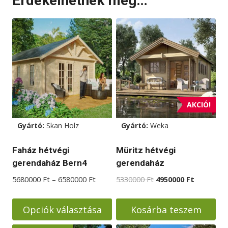
Érdekelhetnek még…
AKCIÓ!
Gyártó:
Skan Holz
Gyártó:
Weka
Faház hétvégi
Müritz hétvégi
gerendaház Bern4
gerendaház
Ártartomány:
Original
Current
5680000
Ft
–
6580000
Ft
5330000
Ft
4950000
Ft
5680000 Ft
price
price
-
was:
is:
Opciók választása
Kosárba teszem
6580000 Ft
5330000 Ft.
4950000 F
Ennek