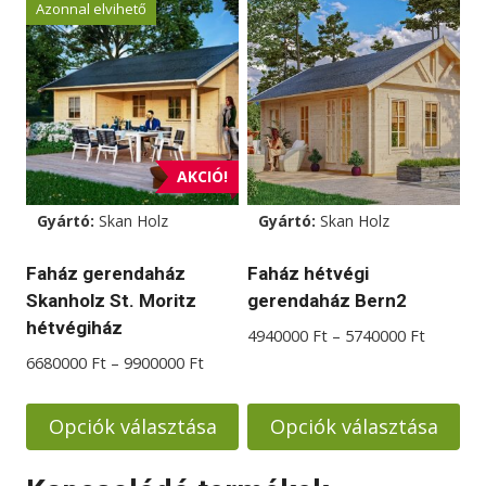
Azonnal elvihető
a
terméknek
több
variációja
van.
A
AKCIÓ!
változatok
Gyártó:
Skan Holz
Gyártó:
Skan Holz
a
termékoldalon
Faház gerendaház
Faház hétvégi
választhatók
Skanholz St. Moritz
gerendaház Bern2
ki
hétvégiház
Ártarto
4940000
Ft
–
5740000
Ft
4940000
Ártartomány:
6680000
Ft
–
9900000
Ft
-
6680000 Ft
5740000
-
Opciók választása
Opciók választása
9900000 Ft
Ennek
Ennek