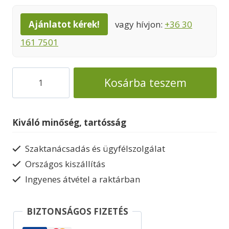
Ajánlatot kérek!
vagy hívjon:
+36 30
161 7501
Faház
Kosárba teszem
hőszigetelt
hétvégi
gerendaház
Kiváló minőség, tartósság
Toronto4
mennyiség
Szaktanácsadás és ügyfélszolgálat
Országos kiszállítás
Ingyenes átvétel a raktárban
BIZTONSÁGOS FIZETÉS