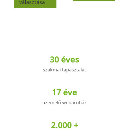
választása
terméknek
több
variációja
van.
A
változatok
a
30 éves
termékoldalon
választhatók
szakmai tapasztalat
ki
17 éve
üzemelő webáruház
2.000 +