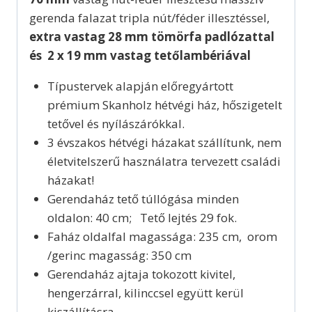
gerenda falazat tripla nút/féder illesztéssel,
extra vastag 28 mm tömörfa padlózattal
és 2 x 19 mm vastag tetőlambériával
Típustervek alapján előregyártott
prémium Skanholz hétvégi ház, hőszigetelt
tetővel és nyílászárókkal.
3 évszakos hétvégi házakat szállítunk, nem
életvitelszerű használatra tervezett családi
házakat!
Gerendaház tető túllógása minden
oldalon: 40 cm; Tető lejtés 29 fok.
Faház oldalfal magassága: 235 cm, orom
/gerinc magasság: 350 cm
Gerendaház ajtaja tokozott kivitel,
hengerzárral, kilinccsel együtt kerül
kiszállításra.