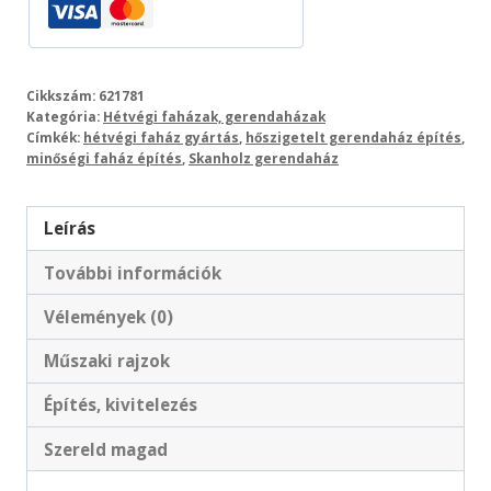
Cikkszám:
621781
Kategória:
Hétvégi faházak, gerendaházak
Címkék:
hétvégi faház gyártás
,
hőszigetelt gerendaház építés
,
minőségi faház építés
,
Skanholz gerendaház
Leírás
További információk
Vélemények (0)
Műszaki rajzok
Építés, kivitelezés
Szereld magad