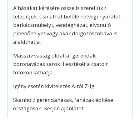
A házakat kérésére össze is szereljük /
telepítjük. Csinálhat belőle hétvégi nyaralót,
barkácsműhelyt, vendégházat, elvonuló
pihenőhelyet vagy akár dolgozószobává is
alakíthatja.
Masszív vastag oldalfal gerendák
boronavázas sarok illesztését a csatolt
fotókon láthatja
Igény esetén kivitelezés A-tól Z-ig
Skanholz gerendaházak, faházak építése
országosan. Kérjen ajánlatot.