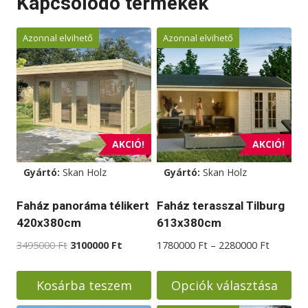
Kapcsolódó termékek
a
a
terméknek
terméknek
Azonnal elvihető
Azonnal elvihető
több
több
variációja
variációja
van.
van.
A
A
változatok
változatok
a
a
AKCIÓ!
AKCIÓ!
termékoldalon
termékoldalon
választhatók
választhatók
Gyártó:
Skan Holz
Gyártó:
Skan Holz
ki
ki
Faház panoráma télikert
Faház terasszal Tilburg
420x380cm
613x380cm
Original
Current
Ártarto
3495000
Ft
3100000
Ft
1780000
Ft
–
2280000
Ft
price
price
1780000
was:
is:
-
Kosárba teszem
Opciók választása
3495000 Ft.
3100000 Ft.
2280000