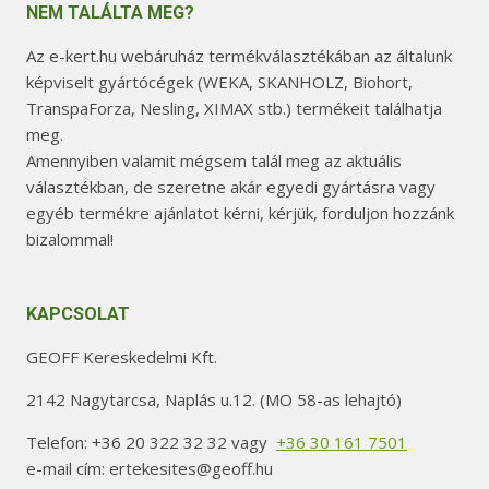
NEM TALÁLTA MEG?
Az e-kert.hu webáruház termékválasztékában az általunk
képviselt gyártócégek (WEKA, SKANHOLZ, Biohort,
TranspaForza, Nesling, XIMAX stb.) termékeit találhatja
meg.
Amennyiben valamit mégsem talál meg az aktuális
választékban, de szeretne akár egyedi gyártásra vagy
egyéb termékre ajánlatot kérni, kérjük, forduljon hozzánk
bizalommal!
KAPCSOLAT
GEOFF Kereskedelmi Kft.
2142 Nagytarcsa, Naplás u.12. (MO 58-as lehajtó)
Telefon: +36 20 322 32 32 vagy
+36 30 161 7501
e-mail cím: ertekesites@geoff.hu