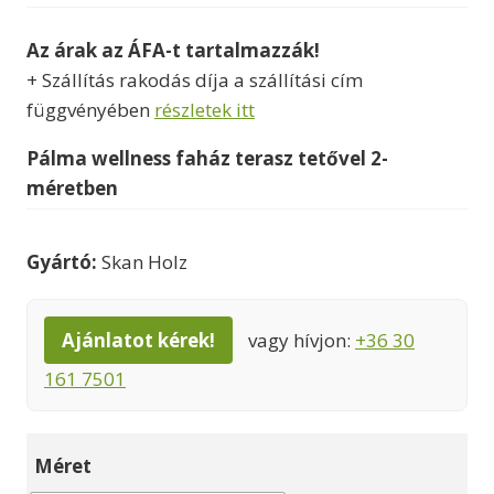
3440000 Ft
Az árak az ÁFA-t tartalmazzák!
-
+ Szállítás rakodás díja a szállítási cím
4150000 Ft
függvényében
részletek itt
Pálma wellness faház terasz tetővel 2-
méretben
Gyártó:
Skan Holz
Ajánlatot kérek!
vagy hívjon:
+36 30
161 7501
Méret