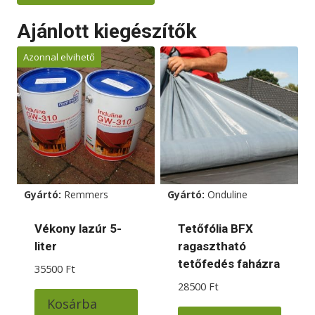
Ajánlott kiegészítők
Azonnal elvihető
Gyártó:
Remmers
Gyártó:
Onduline
Vékony lazúr 5-
Tetőfólia BFX
liter
ragasztható
tetőfedés faházra
35500
Ft
28500
Ft
Kosárba