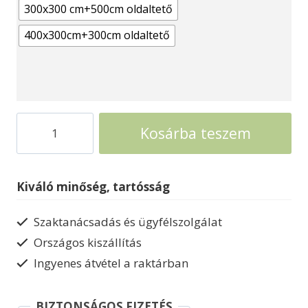
300x300 cm+500cm oldaltető
400x300cm+300cm oldaltető
Faház
Kosárba teszem
Pálma
wellness
hőszigetelt
Kiváló minőség, tartósság
kerti
ház
Szaktanácsadás és ügyfélszolgálat
mennyiség
Országos kiszállítás
Ingyenes átvétel a raktárban
BIZTONSÁGOS FIZETÉS