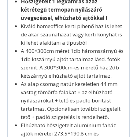
Hőszigetelt 1 légkamrás azaz
kétrétegű termopan nyílászáró
üvegezéssel, elhúzható ajtókkal !
Kiváló homeoffice kerti pihenő ház is lehet
de akár szaunaházat vagy kerti konyhát is
ki lehet alakítani a típusból
A 400*300cm méret 1db háromszárnyú és
1db ktszárnyú ajtót tartalmaz lásd. fotók
szerint. A 300*300cm-es méretű ház 2db
kétszárnyú elhúzható ajtót tartalmaz.
Az alap csomag natúr kezeletlen 44 mm
vastag tömörfa falakat + az elhúzható
nyílászárókat + tető és padló borítást
tartalmaz. Opcionálisan további szigetelt
tető + padló szigetelés is rendelhető.
Elhúzható hőszigetelt alumínium faház
ajtók méretei 273,5*190,8 cm és