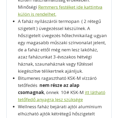
Minőségi
Remmers festéket ide kattintva
külön is rendelhet.
A faház nyílászárói termopan ( 2 rétegű
szigetelt ) üvegezéssel készülnek. A
hőszigetelt üvegezés hőtechnikailag ugyan
egy magasabb műszaki színvonalat jelent,
de a faház ettől még nem lesz lakóház,
azaz faházunkat 3-évszakos hétvégi
háznak, szaunaháznak vagy fűtéssel
kiegészítve télikertnek ajánljuk.
Bitumenes ragasztható KSK-M vízzáró
tetőfedés
nem része az alap
csomagnak
, önnek 10# KSK-M
itt látható
tetőfedő anyagra lesz szüksége
Wellness faház bejárati ajtói alumínium
elhúzható ajtók kétrétegű hőszigetelt