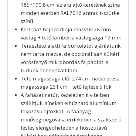
185*190,8 cm, az alu ajtó keretének színe
minden esetben RAL7016 antracit-szürke
színű
Kerti ház hajópadlója masszív 28 mm
vastag + tető lambéria vastagsága 19 mm
Terasztető alatti fa burkolatot ajánlatunk
nem tartalmazza, de opcionálisan kültéri
vörösfenyő mikrobordás fa padlót is
tudunk önnek szállítani.
Tető magassága elől 274 cm, hátsó eresz
magassága 231 cm; tető lejtése 5 fok
A faházat natúr, kezeletlen kivitelben
szállítjuk, síneken elhúzható alumínium
tokozású ajtókkal. A faanyag
minőségmegóvása érdekében a szakszerű
festés elengedhetetlen a hosszútávú
kültéri használhatóság érdekében.