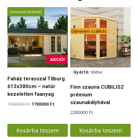
Azonnal elvihető
Díjmentes szállítás
AKCIÓ!
Gyártó:
Weka
Faház terasszal Tilburg
613x380cm – natúr
Finn szauna CUBILIS2
kezeletlen faanyag
prémium
szaunakályhával
Original
Current
1980000
Ft
1780000
Ft
price
price
2280000
Ft
was:
is:
1980000 Ft.
1780000 Ft.
Kosárba teszem
Kosárba teszem