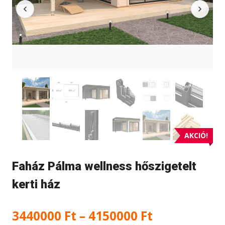
AKCIÓ!
Faház Pálma wellness hőszigetelt
kerti ház
Ártartomán
3440000
Ft
–
4150000
Ft