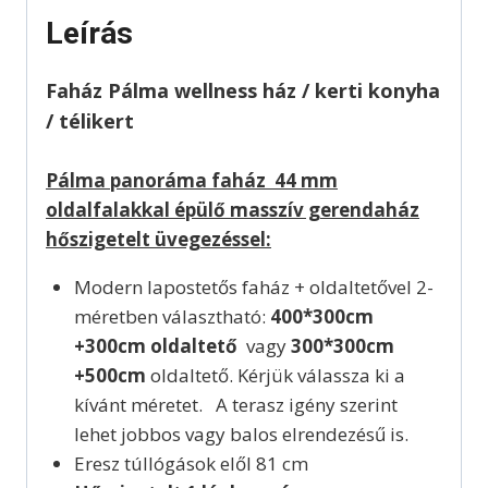
Leírás
Faház Pálma wellness ház / kerti konyha
/ télikert
Pálma panoráma faház 44 mm
oldalfalakkal épülő masszív gerendaház
hőszigetelt üvegezéssel:
Modern lapostetős faház + oldaltetővel 2-
méretben választható:
400*300cm
+300cm oldaltető
vagy
300*300cm
+500cm
oldaltető. Kérjük válassza ki a
kívánt méretet. A terasz igény szerint
lehet jobbos vagy balos elrendezésű is.
Eresz túllógások elől 81 cm