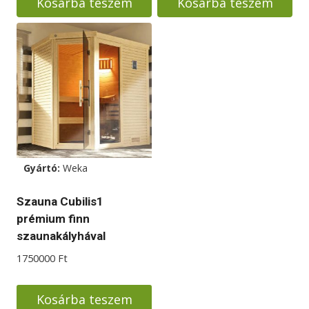
Kosárba teszem
Kosárba teszem
699000 Ft.
555000 Ft.
Gyártó:
Weka
Szauna Cubilis1
prémium finn
szaunakályhával
1750000
Ft
Kosárba teszem