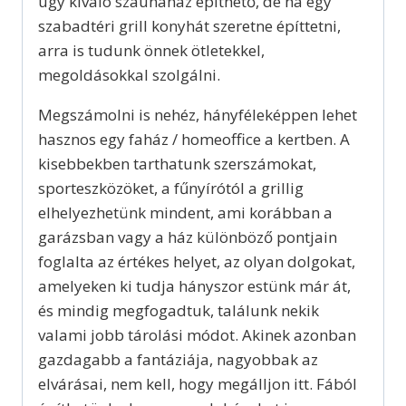
úgy kiváló szaunaház építhető, de ha egy
szabadtéri grill konyhát szeretne építtetni,
arra is tudunk önnek ötletekkel,
megoldásokkal szolgálni.
Megszámolni is nehéz, hányféleképpen lehet
hasznos egy faház / homeoffice a kertben. A
kisebbekben tarthatunk szerszámokat,
sporteszközöket, a fűnyírótól a grillig
elhelyezhetünk mindent, ami korábban a
garázsban vagy a ház különböző pontjain
foglalta az értékes helyet, az olyan dolgokat,
amelyeken ki tudja hányszor estünk már át,
és mindig megfogadtuk, találunk nekik
valami jobb tárolási módot. Akinek azonban
gazdagabb a fantáziája, nagyobbak az
elvárásai, nem kell, hogy megálljon itt. Fából