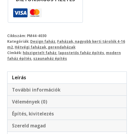
Cikkszám:
PM44-4030
Kategóriák:
Design faház
,
Faházak, nagyobb kerti tárolók 4-16
m2
,
Hétvégi faházak, gerendaházak
Címkék:
hőszigetelt faház
,
lapostetős faház építés
,
modern
faház építés
,
szaunaház építés
Leírás
További információk
Vélemények (0)
Építés, kivitelezés
Szereld magad