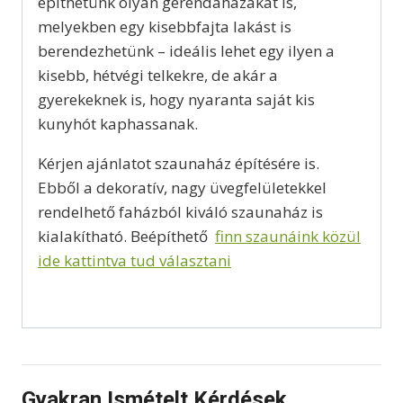
építhetünk olyan gerendaházakat is,
melyekben egy kisebbfajta lakást is
berendezhetünk – ideális lehet egy ilyen a
kisebb, hétvégi telkekre, de akár a
gyerekeknek is, hogy nyaranta saját kis
kunyhót kaphassanak.
Kérjen ajánlatot szaunaház építésére is.
Ebből a dekoratív, nagy üvegfelületekkel
rendelhető faházból kiváló szaunaház is
kialakítható. Beépíthető
finn szaunáink közül
ide kattintva tud választani
Gyakran Ismételt Kérdések