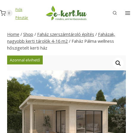
Skip
Fiók
to
0
Pénztár
content
Home
/
Shop
/
Faház szerszámtároló építés
/
Faházak,
nagyobb kerti tárolók 4-16 m2
/
Faház Pálma wellness
hőszigetelt kerti ház
Azonnal elvihető