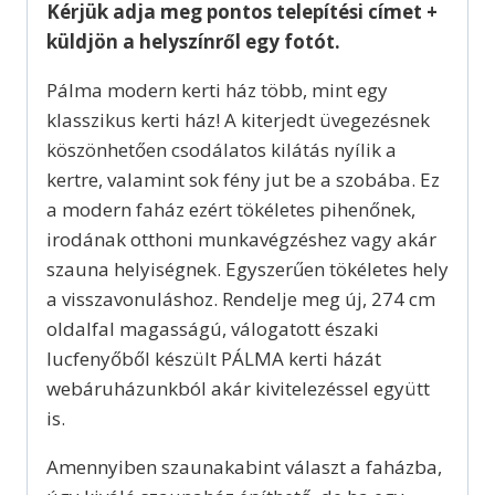
Kérjük adja meg pontos telepítési címet +
küldjön a helyszínről egy fotót.
Pálma modern kerti ház több, mint egy
klasszikus kerti ház! A kiterjedt üvegezésnek
köszönhetően csodálatos kilátás nyílik a
kertre, valamint sok fény jut be a szobába. Ez
a modern faház ezért tökéletes pihenőnek,
irodának otthoni munkavégzéshez vagy akár
szauna helyiségnek. E
gyszerűen tökéletes hely
a visszavonuláshoz. Rendelje meg új, 274 cm
oldalfal magasságú, válogatott északi
lucfenyőből készült PÁLMA kerti házát
webáruházunkból akár kivitelezéssel együtt
is.
Amennyiben szaunakabint választ a faházba,