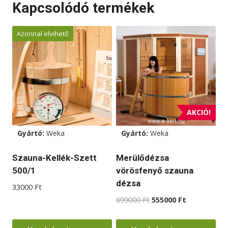
Kapcsolódó termékek
Azonnal elvihető
AKCIÓ!
Gyártó:
Weka
Gyártó:
Weka
Szauna-Kellék-Szett
Merülődézsa
500/1
vörösfenyő szauna
dézsa
33000
Ft
Original
Current
699000
Ft
555000
Ft
price
price
was:
is: