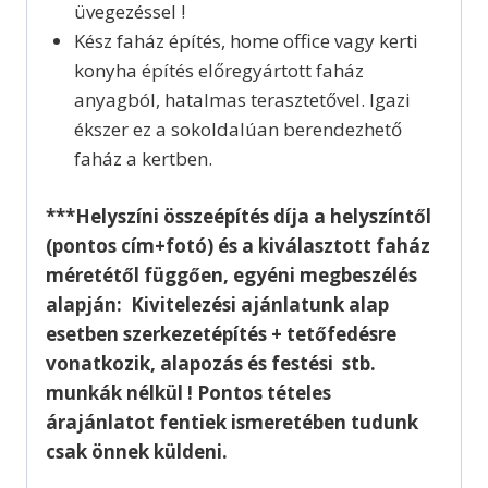
üvegezéssel !
Kész faház építés, home office vagy kerti
konyha építés előregyártott faház
anyagból, hatalmas terasztetővel. Igazi
ékszer ez a sokoldalúan berendezhető
faház a kertben.
***Helyszíni összeépítés díja a helyszíntől
(pontos cím+fotó) és a kiválasztott faház
méretétől függően, egyéni megbeszélés
alapján: Kivitelezési ajánlatunk alap
esetben szerkezetépítés + tetőfedésre
vonatkozik, alapozás és festési stb.
munkák nélkül ! Pontos tételes
árajánlatot fentiek ismeretében tudunk
csak önnek küldeni.