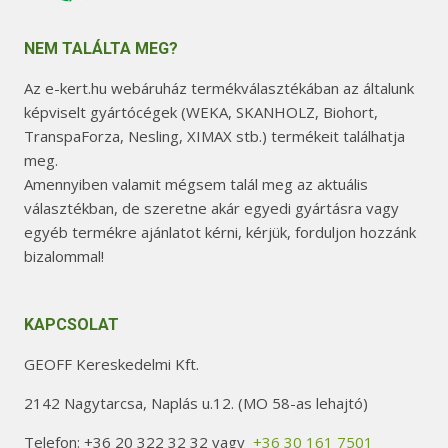
NEM TALÁLTA MEG?
Az e-kert.hu webáruház termékválasztékában az általunk
képviselt gyártócégek (WEKA, SKANHOLZ, Biohort,
TranspaForza, Nesling, XIMAX stb.) termékeit találhatja
meg.
Amennyiben valamit mégsem talál meg az aktuális
választékban, de szeretne akár egyedi gyártásra vagy
egyéb termékre ajánlatot kérni, kérjük, forduljon hozzánk
bizalommal!
KAPCSOLAT
GEOFF Kereskedelmi Kft.
2142 Nagytarcsa, Naplás u.12. (MO 58-as lehajtó)
Telefon: +36 20 322 32 32 vagy
+36 30 161 7501