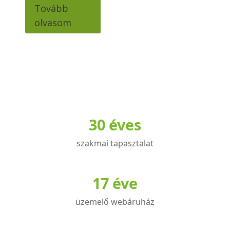
was:
is:
Tovább
7500 Ft.
6800 Ft.
olvasom
30 éves
szakmai tapasztalat
17 éve
üzemelő webáruház