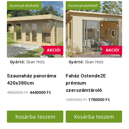
Azonnal elvihető
Azonnal elvihető
AKCIÓ!
AKCIÓ!
Gyártó:
Skan Holz
Gyártó:
Skan Holz
Szaunaház panoráma
Faház Ostende2E
420x380cm
prémium
szerszámtároló
Original
Current
4880000
Ft
4440000
Ft
price
price
Original
Current
1885000
Ft
1780000
Ft
was:
is:
price
price
4880000 Ft.
4440000 Ft.
was:
is:
Kosárba teszem
Kosárba teszem
1885000 Ft.
1780000 F