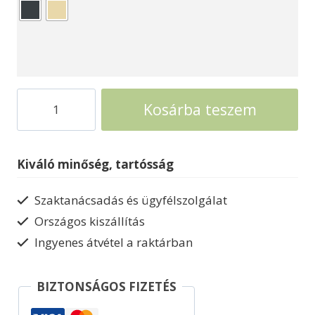
Faház
Kosárba teszem
pihenőház
Designhaus
Weka
Kiváló minőség, tartósság
3x3m
mennyiség
Szaktanácsadás és ügyfélszolgálat
Országos kiszállítás
Ingyenes átvétel a raktárban
BIZTONSÁGOS FIZETÉS