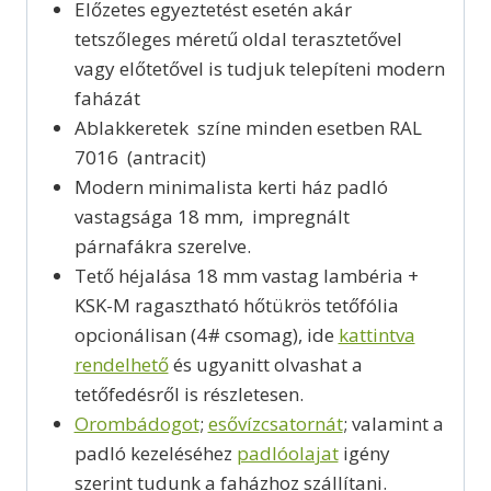
Előzetes egyeztetést esetén akár
tetszőleges méretű oldal terasztetővel
vagy előtetővel is tudjuk telepíteni modern
faházát
Ablakkeretek színe minden esetben RAL
7016 (antracit)
Modern minimalista kerti ház padló
vastagsága 18 mm, impregnált
párnafákra szerelve.
Tető héjalása 18 mm vastag lambéria +
KSK-M ragasztható hőtükrös tetőfólia
opcionálisan (4# csomag), ide
kattintva
rendelhető
és ugyanitt olvashat a
tetőfedésről is részletesen.
Orombádogot
;
esővízcsatornát
; valamint a
padló kezeléséhez
padlóolajat
igény
szerint tudunk a faházhoz szállítani.