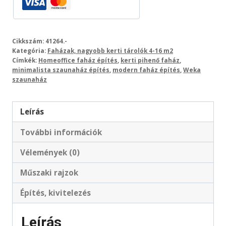
Cikkszám:
41264.-
Kategória:
Faházak, nagyobb kerti tárolók 4-16 m2
Címkék:
Homeoffice faház építés
,
kerti pihenő faház
,
minimalista szaunaház építés
,
modern faház építés
,
Weka
szaunaház
Leírás
További információk
Vélemények (0)
Műszaki rajzok
Építés, kivitelezés
Leírás