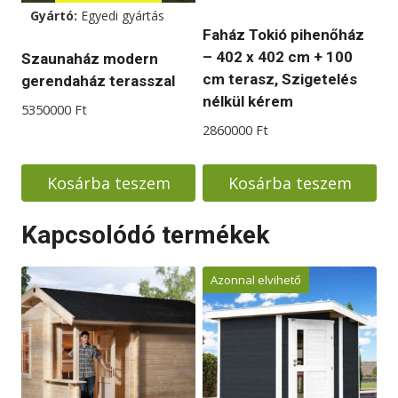
Gyártó:
Egyedi gyártás
Faház Tokió pihenőház
– 402 x 402 cm + 100
Szaunaház modern
cm terasz, Szigetelés
gerendaház terasszal
nélkül kérem
5350000
Ft
2860000
Ft
Kosárba teszem
Kosárba teszem
Kapcsolódó termékek
Azonnal elvihető