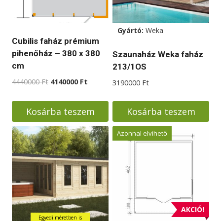
Gyártó:
Weka
Cubilis faház prémium
pihenőház – 380 x 380
Szaunaház Weka faház
cm
213/1OS
Original
Current
4440000
Ft
4140000
Ft
3190000
Ft
price
price
was:
is:
Kosárba teszem
Kosárba teszem
4440000 Ft.
4140000 Ft.
Azonnal elvihető
AKCIÓ!
Egyedi méretben is