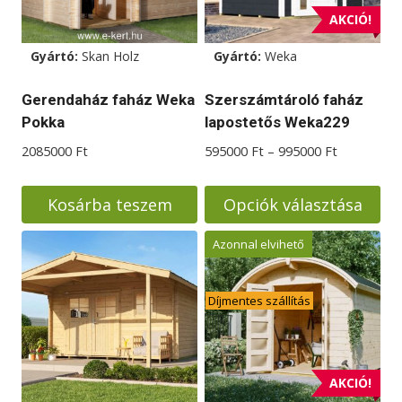
AKCIÓ!
Gyártó:
Skan Holz
Gyártó:
Weka
Gerendaház faház Weka
Szerszámtároló faház
Pokka
lapostetős Weka229
Ártartomá
2085000
Ft
595000
Ft
–
995000
Ft
595000 Ft
-
Kosárba teszem
Opciók választása
995000 Ft
Ennek
Azonnal elvihető
a
terméknek
Díjmentes szállítás
több
variációja
van.
A
AKCIÓ!