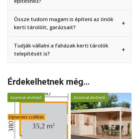
építéshez?
Össze tudom magam is építeni az önök
+
kerti tárolóit, garázsait?
Tudják vállalni a faházak kerti tárolók
+
telepítését is?
Érdekelhetnek még…
Azonnal elvihető
Azonnal elvihető
Díjmentes szállítás