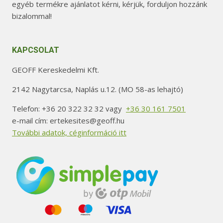
egyéb termékre ajánlatot kérni, kérjük, forduljon hozzánk
bizalommal!
KAPCSOLAT
GEOFF Kereskedelmi Kft.
2142 Nagytarcsa, Naplás u.12. (MO 58-as lehajtó)
Telefon: +36 20 322 32 32 vagy
+36 30 161 7501
e-mail cím: ertekesites@geoff.hu
További adatok, céginformáció itt