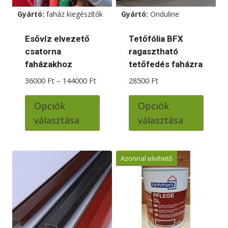
termékoldalon
termékoldalon
Gyártó:
faház kiegészítők
Gyártó:
Onduline
választhatók
választhatók
ki
ki
Esővíz elvezető
Tetőfólia BFX
csatorna
ragasztható
faházakhoz
tetőfedés faházra
Ártartomány:
36000
Ft
–
144000
Ft
28500
Ft
36000 Ft
Ennek
Ennek
-
Opciók
Opciók
a
a
144000 Ft
választása
választása
terméknek
termé
több
több
variációja
variác
Azonnal elvihető
van.
van.
A
A
változatok
változ
a
a
termékoldalon
termé