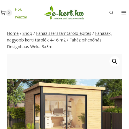
Skip
Fiók
to
0
Pénztár
content
Home
/
Shop
/
Faház szerszámtároló építés
/
Faházak,
nagyobb kerti tárolók 4-16 m2
/
Faház pihenőház
Designhaus Weka 3x3m