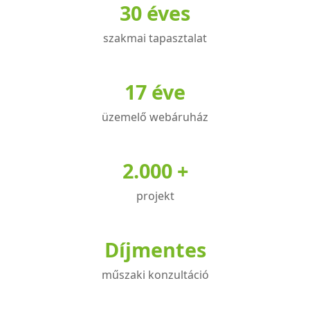
30 éves
termékoldalon
választhatók
szakmai tapasztalat
ki
17 éve
üzemelő webáruház
2.000 +
projekt
Díjmentes
műszaki konzultáció