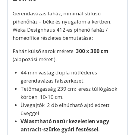
Gerendavázas faház, minimál stílusú
pihenőház – béke és nyugalom a kertben.
Weka Designhaus 412-es pihenő faház /
homeoffice részletes bemutatása:
Faház külső sarok mérete
300 x 300 cm
(alapozási méret ).
44 mm vastag dupla nútféderes
gerendavázas falszerkezet.
Tetőmagasság 239 cm; eresz túllógások
körben 10-10 cm.
Üvegajtók 2 db elhúzható ajtó edzett
üveggel
Választható natúr kezeletlen vagy
antracit-szürke gyári festéssel.