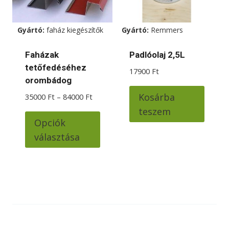
választhatók
válas
ki
ki
Gyártó:
faház kiegészítők
Gyártó:
Remmers
Faházak
Padlóolaj 2,5L
tetőfedéséhez
17900
Ft
orombádog
Kosárba
Ártartomány:
35000
Ft
–
84000
Ft
35000 Ft
teszem
Ennek
-
Opciók
a
84000 Ft
választása
terméknek
több
variációja
van.
A
változatok
a