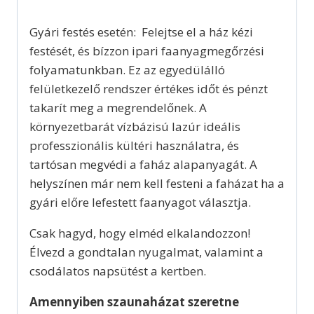
Gyári festés esetén:
Felejtse el a ház kézi
festését, és bízzon ipari faanyagmegőrzési
folyamatunkban. Ez az egyedülálló
felületkezelő rendszer értékes időt és pénzt
takarít meg a megrendelőnek. A
környezetbarát vízbázisú lazúr ideális
professzionális kültéri használatra, és
tartósan megvédi a faház alapanyagát. A
helyszínen már nem kell festeni a faházat ha a
gyári előre lefestett faanyagot választja.
Csak hagyd, hogy elméd elkalandozzon!
Élvezd a gondtalan nyugalmat, valamint a
csodálatos napsütést a kertben.
Amennyiben szaunaházat szeretne