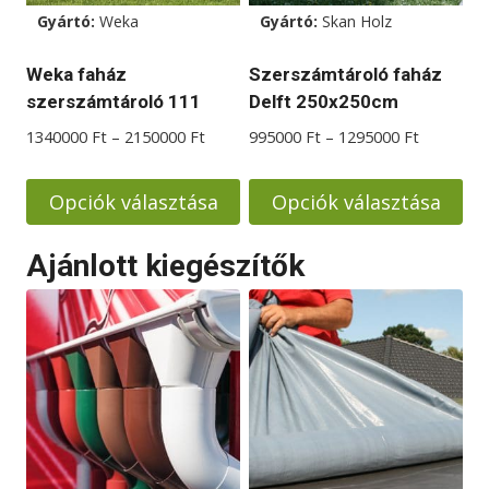
változatok
Gyártó:
Weka
Gyártó:
Skan Holz
a
termékoldalon
Weka faház
Szerszámtároló faház
választhatók
szerszámtároló 111
Delft 250x250cm
ki
Ártartomány:
Ártartom
1340000
Ft
–
2150000
Ft
995000
Ft
–
1295000
Ft
1340000 Ft
995000 F
-
-
Opciók választása
Opciók választása
2150000 Ft
1295000 
Ennek
Ennek
Ajánlott kiegészítők
a
a
terméknek
terméknek
több
több
variációja
variációja
van.
van.
A
A
változatok
változatok
a
a