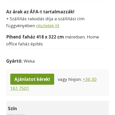
2830000 Ft
Az árak az ÁFA-t tartalmazzák!
-
+ Szállítás rakodás díja a szállítási cím
3220000 Ft
függvényében
részletek itt
Pihenő faház 418 x 322 cm
méretben. Home
office faház építés
Gyártó:
Weka
Ajánlatot kérek!
vagy hívjon:
+36 30
161 7501
Szín