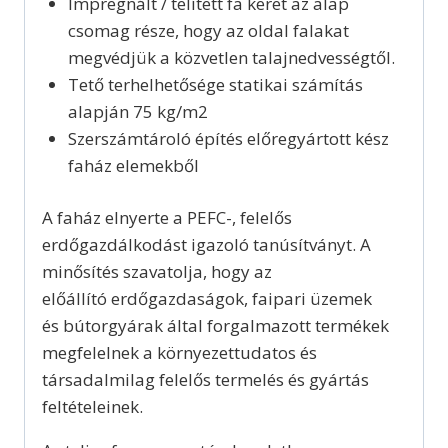
Impregnált / telített fa keret az alap
csomag része, hogy az oldal falakat
megvédjük a közvetlen talajnedvességtől.
Tető terhelhetősége statikai számítás
alapján 75 kg/m2
Szerszámtároló építés előregyártott kész
faház elemekből
A faház elnyerte a PEFC-, felelős
erdőgazdálkodást igazoló tanúsítványt. A
minősítés szavatolja, hogy az
előállító erdőgazdaságok, faipari üzemek
és bútorgyárak által forgalmazott termékek
megfelelnek a környezettudatos és
társadalmilag felelős termelés és gyártás
feltételeinek.