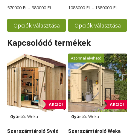
ki
ki
Ártartomány:
Ártarto
570000
Ft
–
980000
Ft
1088000
Ft
–
1380000
Ft
570000 Ft
1088000
-
-
Opciók választása
Opciók választása
980000 Ft
1380000
Ennek
Ennek
Kapcsolódó termékek
a
a
terméknek
terméknek
Azonnal elvihető
több
több
variációja
variációja
van.
van.
A
A
változatok
változatok
a
a
AKCIÓ!
AKCIÓ!
termékoldalon
termékoldalon
választhatók
választhatók
Gyártó:
Weka
Gyártó:
Weka
ki
ki
Szerszámtároló Svéd
Szerszámtároló Weka