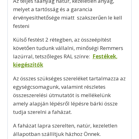
Az teljes faanyag natúr, kezeletlen anyag,
melyet a tartósság és a garancia
érvényesíthetősége miatt szakszerűen le kell
festeni
Külső festést 2 rétegben, az összeépítést
követően tudunk vállalni, minőségi Remmers
lazúrral, tetszőleges RAL színre:
Festékek,
kiegészítők
Az összes szükséges szereléket tartalmazza az
egységcsomagunk, valamint részletes
összeszerelési útmutatót is mellékelünk
amely alapján lépésről lépésre bárki össze
tudja szerelni a faházat.
A faházat lapra szerelten, natúr, kezeletlen
állapotban szállítjuk házhoz Önnek.