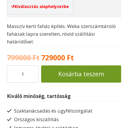
Kiválasztás alaphelyzetbe
Masszív kerti faház építés. Weka szerszámtároló
faházak lapra szerelten, rövid szállítási
határidővel.
Original
Current
799000
Ft
729000
Ft
price
price
Faház
Kosárba teszem
szerszámtároló
was:
is:
Weka
799000 Ft.
729000 Ft.
209
Kiváló minőség, tartósság
mennyiség
Szaktanácsadás és ügyfélszolgálat
Országos kiszállítás
Ingyenes átvétel a raktárban