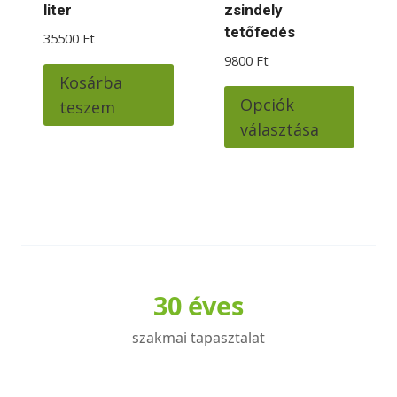
liter
zsindely
tetőfedés
35500
Ft
9800
Ft
Kosárba
Ennek
Opciók
teszem
a
választása
termé
több
variác
van.
A
változ
a
30 éves
termé
válas
szakmai tapasztalat
ki