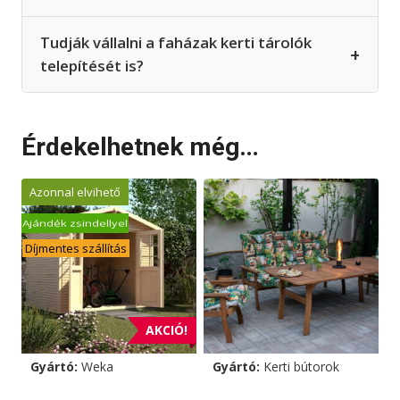
Tudják vállalni a faházak kerti tárolók
+
telepítését is?
Érdekelhetnek még…
Azonnal elvihető
Ajándék zsindellyel
Díjmentes szállítás
AKCIÓ!
Gyártó:
Weka
Gyártó:
Kerti bútorok