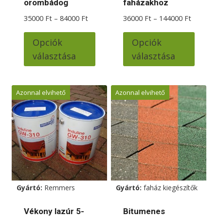
orombádog
faházakhoz
Ártartomány:
Ártarto
35000
Ft
–
84000
Ft
36000
Ft
–
144000
Ft
35000 Ft
36000 F
Ennek
Ennek
-
-
Opciók
Opciók
a
a
84000 Ft
144000 
választása
választása
terméknek
termé
több
több
variációja
variác
Azonnal elvihető
Azonnal elvihető
van.
van.
A
A
változatok
változ
a
a
termékoldalon
termé
választhatók
válas
ki
ki
Gyártó:
Remmers
Gyártó:
faház kiegészítők
Vékony lazúr 5-
Bitumenes