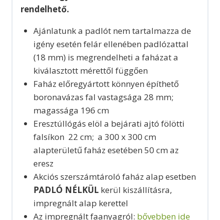
rendelhető.
Ajánlatunk a padlót nem tartalmazza de
igény esetén felár ellenében padlózattal
(18 mm) is megrendelheti a faházat a
kiválasztott mérettől függően
Faház előregyártott könnyen építhető
boronavázas fal vastagsága 28 mm;
magassága 196 cm
Eresztúllógás elöl a bejárati ajtó fölötti
falsíkon 22 cm; a 300 x 300 cm
alapterületű faház esetében 50 cm az
eresz
Akciós szerszámtároló faház alap esetben
PADLÓ NÉLKÜL
kerül kiszállításra,
impregnált alap kerettel
Az impregnált faanyagról:
bővebben ide