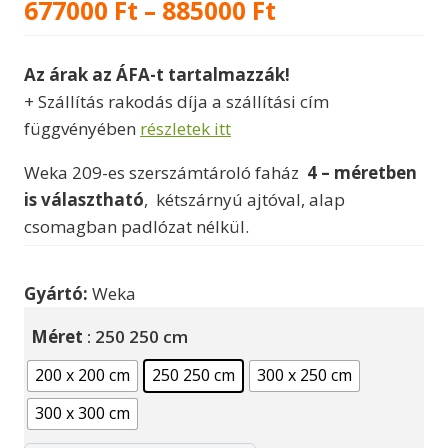
Ártartomány:
677000
Ft
–
885000
Ft
677000 Ft
Az árak az ÁFA-t tartalmazzák!
-
+ Szállítás rakodás díja a szállítási cím
885000 Ft
függvényében
részletek itt
Weka 209-es szerszámtároló faház
4 – méretben
is választható
, kétszárnyú ajtóval, alap
csomagban padlózat nélkül.
Gyártó:
Weka
Méret
: 250 250 cm
200 x 200 cm
250 250 cm
300 x 250 cm
300 x 300 cm