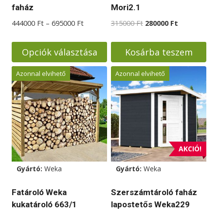
faház
Mori2.1
Ártartomány:
Original
Current
444000
Ft
–
695000
Ft
315000
Ft
280000
Ft
444000 Ft
price
price
-
was:
is:
Opciók választása
Kosárba teszem
695000 Ft
315000 Ft.
280000 Ft.
Ennek
Azonnal elvihető
Azonnal elvihető
a
terméknek
több
variációja
van.
A
AKCIÓ!
változatok
Gyártó:
Weka
Gyártó:
Weka
a
termékoldalon
Fatároló Weka
Szerszámtároló faház
választhatók
kukatároló 663/1
lapostetős Weka229
ki