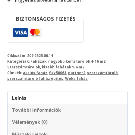
BIZTONSÁGOS FIZETÉS
Cikkszám:
209.2525.00.14
Kategóriák:
Faházak, nagyobb kerti tárolók 4-16 m2
,
Szerszámtárolók, kisebb faházak 1-4 m2
Címkék:
akciós faház
,
fizz50064
,
partner2
,
szerszámtároló
,
szerszámtároló faház építés
,
Weka faház
Leírás
További információk
Vélemények (0)
Műszaki rajzok