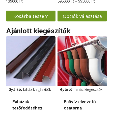
Ártartomá
139000
Ft
595000
Ft
–
995000
Ft
595000 Ft
-
Kosárba teszem
Opciók választása
995000 Ft
Ennek
Ajánlott kiegészítők
a
terméknek
több
variációja
van.
A
változatok
a
termékoldalon
Gyártó:
faház kiegészítők
Gyártó:
faház kiegészítők
választhatók
ki
Faházak
Esővíz elvezető
tetőfedéséhez
csatorna