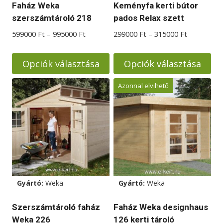
Faház Weka
Keményfa kerti bútor
szerszámtároló 218
pados Relax szett
Ártartomány:
Ártartomá
599000
Ft
–
995000
Ft
299000
Ft
–
315000
Ft
599000 Ft
299000 Ft
-
-
Opciók választása
Opciók választása
995000 Ft
315000 Ft
Ennek
Ennek
Azonnal elvihető
a
a
terméknek
terméknek
több
több
variációja
variációja
van.
van.
A
A
változatok
változatok
Gyártó:
Weka
Gyártó:
Weka
a
a
termékoldalon
termékoldalon
Szerszámtároló faház
Faház Weka designhaus
választhatók
választhatók
Weka 226
126 kerti tároló