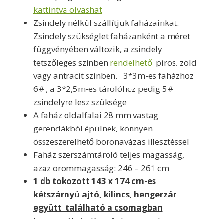
kattintva olvashat
Zsindely nélkül szállítjuk faházainkat.
Zsindely szükséglet faházanként a méret
függvényében változik, a zsindely
tetszőleges színben
rendelhető
piros, zöld
vagy antracit színben. 3*3m-es faházhoz
6# ; a 3*2,5m-es tárolóhoz pedig 5#
zsindelyre lesz szüksége
A faház oldalfalai 28 mm vastag
gerendákból épülnek, könnyen
összeszerelhető boronavázas illesztéssel
Faház szerszámtároló teljes magasság,
azaz orommagasság: 246 – 261 cm
1 db tokozott 143 x 174 cm-es
kétszárnyú ajtó, kilincs, hengerzár
együtt található a csomagban