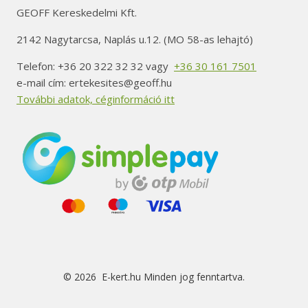
GEOFF Kereskedelmi Kft.
2142 Nagytarcsa, Naplás u.12. (MO 58-as lehajtó)
Telefon: +36 20 322 32 32 vagy
+36 30 161 7501
e-mail cím: ertekesites@geoff.hu
További adatok, céginformáció itt
© 2026 E-kert.hu Minden jog fenntartva.