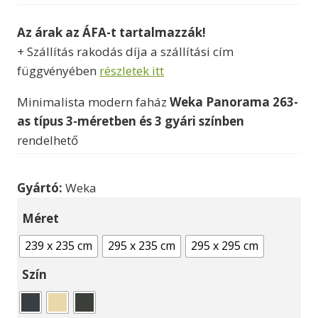
950000 Ft
Az árak az ÁFA-t tartalmazzák!
-
+ Szállítás rakodás díja a szállítási cím
1570000 Ft
függvényében
részletek itt
Minimalista modern faház
Weka Panorama 263-
as típus 3-méretben és 3 gyári színben
rendelhető
Gyártó:
Weka
Méret
239 x 235 cm
295 x 235 cm
295 x 295 cm
Szín