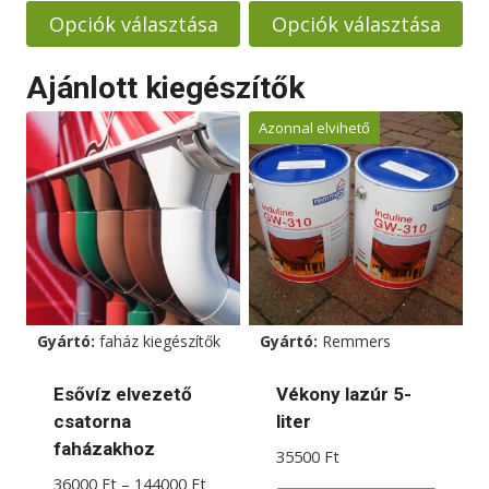
-
-
Opciók választása
Opciók választása
1590000 Ft
1272000 
Ennek
Ennek
Ajánlott kiegészítők
a
a
terméknek
terméknek
Azonnal elvihető
több
több
variációja
variációja
van.
van.
A
A
változatok
változatok
a
a
termékoldalon
termékoldalon
Gyártó:
faház kiegészítők
Gyártó:
Remmers
választhatók
választhatók
ki
ki
Esővíz elvezető
Vékony lazúr 5-
csatorna
liter
faházakhoz
35500
Ft
Ártartomány:
36000
Ft
–
144000
Ft