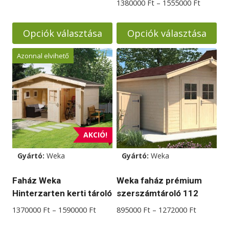
1440000 Ft
Ártarto
1380000
Ft
–
1555000
Ft
-
1380000
1720000 Ft
-
Opciók választása
Opciók választása
1555000
Ennek
Ennek
Azonnal elvihető
a
a
terméknek
terméknek
több
több
variációja
variációja
van.
van.
A
A
AKCIÓ!
változatok
változatok
Gyártó:
Weka
Gyártó:
Weka
a
a
termékoldalon
termékoldalon
Faház Weka
Weka faház prémium
választhatók
választhatók
Hinterzarten kerti tároló
szerszámtároló 112
ki
ki
Ártartomány:
Ártartom
1370000
Ft
–
1590000
Ft
895000
Ft
–
1272000
Ft
1370000 Ft
895000 F