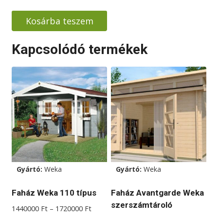
price
price
was:
is:
Kosárba teszem
1490000 Ft.
1290000 Ft.
Kapcsolódó termékek
Gyártó:
Weka
Gyártó:
Weka
Faház Weka 110 típus
Faház Avantgarde Weka
szerszámtároló
Ártartomány:
1440000
Ft
–
1720000
Ft