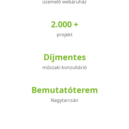
üzemelő webáruház
2.000 +
projekt
Díjmentes
műszaki konzultáció
Bemutatóterem
Nagytarcsán