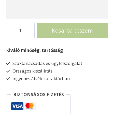
Faház
Kosárba teszem
Weka
Panoráma
prémium
Kiváló minőség, tartósság
kerti
ház
Szaktanácsadás és ügyfélszolgálat
263
Országos kiszállítás
mennyiség
Ingyenes átvétel a raktárban
BIZTONSÁGOS FIZETÉS