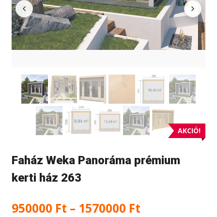
AKCIÓ!
Faház Weka Panoráma prémium
kerti ház 263
Ártartomány
950000
Ft
–
1570000
Ft