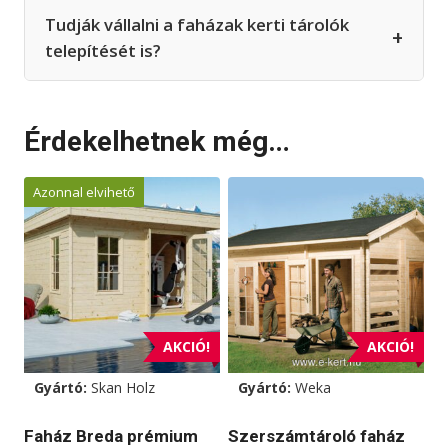
Tudják vállalni a faházak kerti tárolók
+
telepítését is?
Érdekelhetnek még…
Azonnal elvihető
AKCIÓ!
AKCIÓ!
Gyártó:
Skan Holz
Gyártó:
Weka
Faház Breda prémium
Szerszámtároló faház