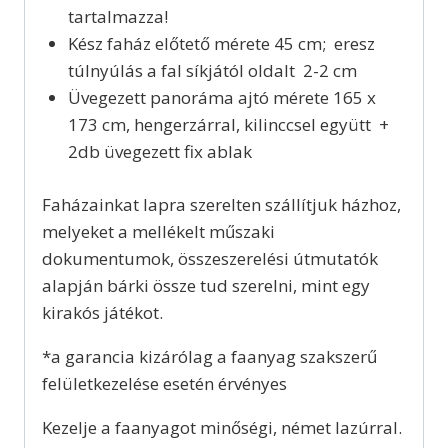
tartalmazza!
Kész faház előtető mérete 45 cm; eresz
túlnyúlás a fal síkjától oldalt 2-2 cm
Üvegezett panoráma ajtó mérete 165 x
173 cm, hengerzárral, kilinccsel együtt +
2db üvegezett fix ablak
Faházainkat lapra szerelten szállítjuk házhoz,
melyeket a mellékelt műszaki
dokumentumok, összeszerelési útmutatók
alapján bárki össze tud szerelni, mint egy
kirakós játékot.
*a garancia kizárólag a faanyag szakszerű
felületkezelése esetén érvényes
Kezelje a faanyagot minőségi, német lazúrral.