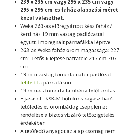
239 x 235 cm vagy 295 x 235 cm vagy
295 x 295 cm-es faház alapozási méret
közül választhat.
Weka 263-as előregyártott kész faház /
kerti ház 19 mm vastag padlózattal
együtt, impregnált párnafákkal építve
263-as Weka faház orom magassága: 227
cm; Tetősík lejtése hátrafelé 217 cm-207
cm
19 mm vastag tömörfa natúr padlózat
telített fa
párnafákon
19 mm-es tömörfa lambéria tetőborítás
+ javasolt KSK-M hőtükrös ragasztható
tetőfedés és orombádog csepplemez
rendelése a biztos vízzáró tetőszigetelés
érdekében
A tetőfedő anyagot az alap csomag nem