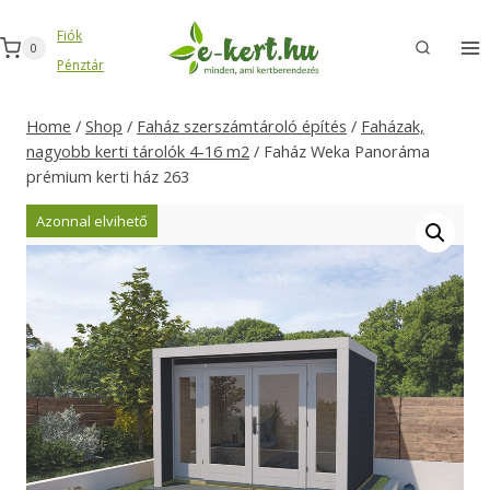
Skip
Fiók
to
0
Pénztár
content
Home
/
Shop
/
Faház szerszámtároló építés
/
Faházak,
nagyobb kerti tárolók 4-16 m2
/
Faház Weka Panoráma
prémium kerti ház 263
Azonnal elvihető