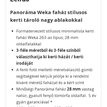
Panoráma Weka faház stílusos
kerti tároló nagy ablakokkal
Formatervezett stílusos minimalista kerti
faház Weka 263-as típus; 28 mm
oldalfalakkal
3-féle méretből és 3-féle színből
választhatja ki kerti házát / kerti
irodáját
A fenti fotó melletti méretválasztó gomb
segítségével kérjük jelölje ki a rendelni
kívánt méretű faházat és a kért színt
Minőségi Panoráma faház
28 mm
vastag
natúr, gyalult fenyő tömörfa oldalfal. 5 év
gyári garanciával *