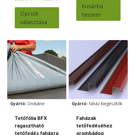
36000 Ft
Kosárba
Ennek
-
Opciók
teszem
a
144000 Ft
választása
terméknek
több
variációja
van.
A
változatok
a
termékoldalon
választhatók
ki
Gyártó:
Onduline
Gyártó:
faház kiegészítők
Tetőfólia BFX
Faházak
ragasztható
tetőfedéséhez
tetőfedés faházra
orombádog