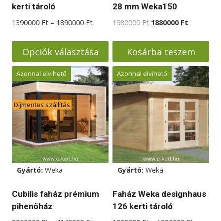
kerti tároló
28 mm Weka150
Ártartomány:
Original
Current
1390000
Ft
–
1890000
Ft
1980000
Ft
1880000
Ft
1390000 Ft
price
price
-
was:
is:
Opciók választása
Kosárba teszem
1890000 Ft
1980000 Ft.
1880000 F
Ennek
Azonnal elvihető
Azonnal elvihető
a
terméknek
Díjmentes szállítás
több
variációja
van.
A
változatok
Gyártó:
Weka
Gyártó:
Weka
a
termékoldalon
Cubilis faház prémium
Faház Weka designhaus
választhatók
pihenőház
126 kerti tároló
ki