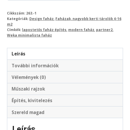
Cikkszám:
263.-1
Kategóriák:
Design faház
,
Faházak, nagyobb kerti tárolók 4-16
m2
Címkék:
lapostetős faház építés
,
modern faház
,
partner2
,
Weka minimalista faház
Leírás
További információk
Vélemények (0)
Műszaki rajzok
Építés, kivitelezés
Szereld magad
Leírás