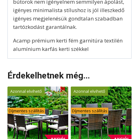
bútorok nem igényelnem semmilyen ápolást,
igényes minimalista stílushoz is jól illeszkedő
igényes megjelenésük gondtalan szabadban
tartózkodást garantálnak.
Acamp prémium kerti fém garnitúra textilén
alumínium karfás kerti székkel
Érdekelhetnek még…
Azonnal elvihető
Azonnal elvihető
Díjmentes szállítás
Díjmentes szállítás