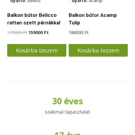
Gyártó:
BelloG
Gyártó:
Acamp
a
termékoldalon
Balkon bútor Belicco
Balkon bútor Acamp
választhatók
rattan szett párnákkal
Tulip
ki
Original
Current
179000
Ft
159000
Ft
186000
Ft
price
price
was:
is:
Kosárba teszem
Kosárba teszem
179000 Ft.
159000 Ft.
30 éves
szakmai tapasztalat