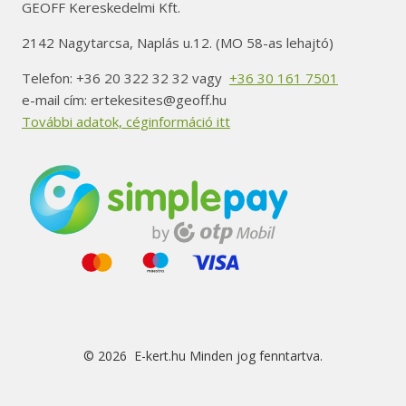
GEOFF Kereskedelmi Kft.
2142 Nagytarcsa, Naplás u.12. (MO 58-as lehajtó)
Telefon: +36 20 322 32 32 vagy
+36 30 161 7501
e-mail cím: ertekesites@geoff.hu
További adatok, céginformáció itt
© 2026 E-kert.hu Minden jog fenntartva.