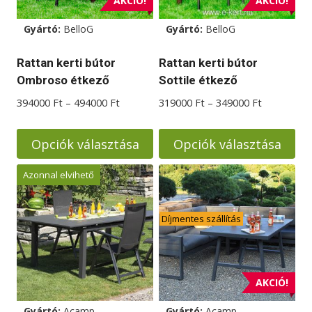
AKCIÓ!
AKCIÓ!
Gyártó:
BelloG
Gyártó:
BelloG
Rattan kerti bútor
Rattan kerti bútor
Ombroso étkező
Sottile étkező
Ártartomány:
Ártartomá
394000
Ft
–
494000
Ft
319000
Ft
–
349000
Ft
394000 Ft
319000 Ft
-
-
Opciók választása
Opciók választása
494000 Ft
349000 Ft
Ennek
Ennek
Azonnal elvihető
a
a
terméknek
terméknek
Díjmentes szállítás
több
több
variációja
variációja
van.
van.
A
A
AKCIÓ!
változatok
változatok
Gyártó:
Acamp
Gyártó:
Acamp