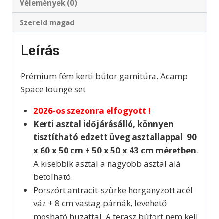
Vélemények (0)
Szereld magad
Leírás
Prémium fém kerti bútor garnitúra. Acamp
Space lounge set
2026-os szezonra elfogyott !
Kerti asztal időjárásálló, könnyen
tisztítható edzett üveg asztallappal 90
x 60 x 50 cm + 50 x 50 x 43 cm méretben.
A kisebbik asztal a nagyobb asztal alá
betolható.
Porszórt antracit-szürke horganyzott acél
váz + 8 cm vastag párnák, levehető
mosható huzattal. A terasz bútort nem kell