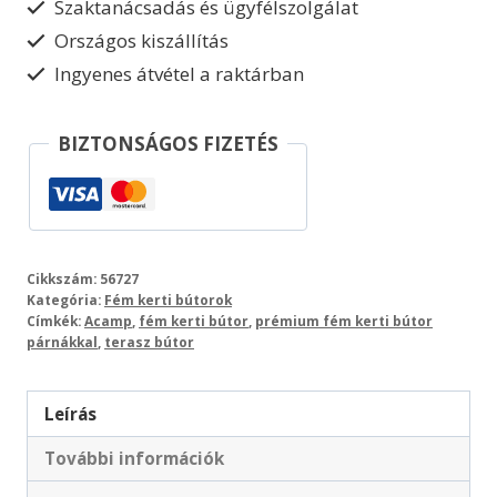
Szaktanácsadás és ügyfélszolgálat
Országos kiszállítás
Ingyenes átvétel a raktárban
BIZTONSÁGOS FIZETÉS
Cikkszám:
56727
Kategória:
Fém kerti bútorok
Címkék:
Acamp
,
fém kerti bútor
,
prémium fém kerti bútor
párnákkal
,
terasz bútor
Leírás
További információk