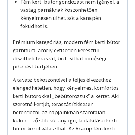
Fém kerti bútor gondozást nem igényel, a
vastag párnáknak köszönhetően
kényelmesen ülhet, sőt a kanapén
feküdhet is.
Prémium kategóriás, modern fém kerti bútor
garnitúra, amely évtizeden keresztül
díszítheti teraszát, biztosíthat minőségi
pihenést kertjében.
A tavasz beköszöntével a teljes élvezethez
elengedhetetlen, hogy kényelmes, komfortos
kerti bútorokkal „bebútorozzuk” a kertet. Aki
szeretné kertjét, teraszát ízlésesen
berendezni, az napjainkban számtalan
különböző stílusú, anyagú, kialakítású kerti
bútor közül választhat. Az Acamp fém kerti