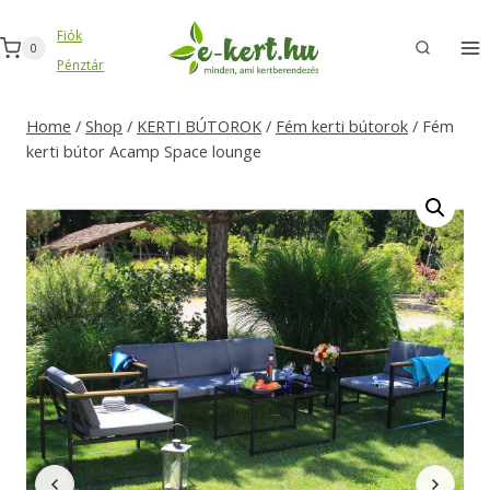
Skip
Fiók
to
0
Pénztár
content
Home
/
Shop
/
KERTI BÚTOROK
/
Fém kerti bútorok
/
Fém
kerti bútor Acamp Space lounge