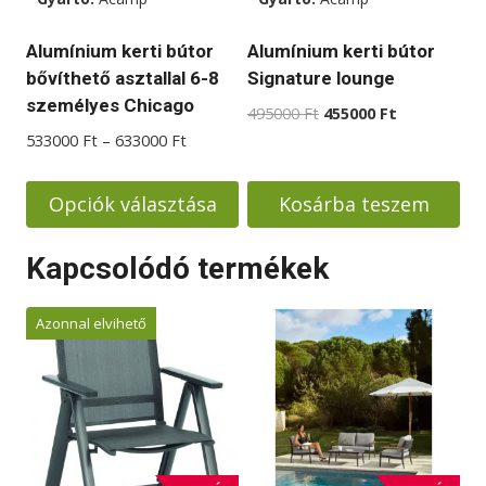
a
a
termékoldalon
termékoldalon
Alumínium kerti bútor
Alumínium kerti bútor
választhatók
választhatók
bővíthető asztallal 6-8
Signature lounge
ki
ki
személyes Chicago
Original
Current
495000
Ft
455000
Ft
price
price
Ártartomány:
533000
Ft
–
633000
Ft
was:
is:
533000 Ft
495000 Ft.
455000 Ft.
-
Opciók választása
Kosárba teszem
633000 Ft
Ennek
Kapcsolódó termékek
a
terméknek
Azonnal elvihető
több
variációja
van.
A
változatok
a