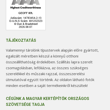
TÁJÉKOZTATÁS
Valamennyi tárolónk típustervek alapján előre gyártott,
egalizált méretben készül a könnyű otthoni
összeállíthatóság érdekében. Szállítás lapra szerelt
csomagolásban, lefóliázva, az összes szükséges
szerelékkel és műszaki rajzzal, összeszerelési
útmutatóval együtt történik. Az oldalon látható fotók
minden esetben a saját termékeinkről készültek!
CÉGÜNK A MAGYAR KERTÉPÍTŐK ORSZÁGOS
SZÖVETSÉGE TAGJA