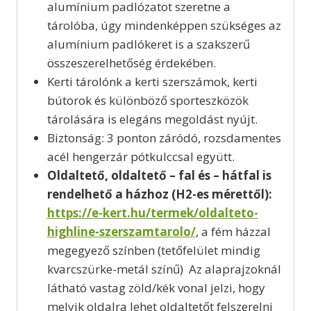
alumínium padlózatot szeretne a
tárolóba, úgy mindenképpen szükséges az
alumínium padlókeret is a szakszerű
összeszerelhetőség érdekében.
Kerti tárolónk a kerti szerszámok, kerti
bútorok és különböző sporteszközök
tárolására is elegáns megoldást nyújt.
Biztonság: 3 ponton záródó, rozsdamentes
acél hengerzár pótkulccsal együtt.
Oldaltető, oldaltető – fal és – hátfal is
rendelhető a házhoz (H2-es mérettől):
https://e-kert.hu/termek/oldalteto-
highline-szerszamtarolo/
, a fém házzal
megegyező színben (tetőfelület mindig
kvarcszürke-metál színű) Az alaprajzoknál
látható vastag zöld/kék vonal jelzi, hogy
melyik oldalra lehet oldaltetőt felszerelni