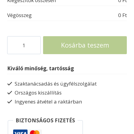
Kiegészítők összesen
0
Ft
Végösszeg
0
Ft
Fém
Kosárba teszem
kerti
ház
Biohort
Kiváló minőség, tartósság
Highline
mennyiség
Szaktanácsadás és ügyfélszolgálat
Országos kiszállítás
Ingyenes átvétel a raktárban
BIZTONSÁGOS FIZETÉS