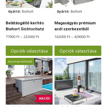
termékoldalon
termékoldalon
választhatók
választhatók
Gyártó:
Biohort
Gyártó:
Biohort
ki
ki
Belátásgátló kerítés
Magaságyás prémium
Biohort Sichtschutz
acél szerkezetből
Ártartomány:
Ártartomá
77900
Ft
–
232000
Ft
162000
Ft
–
429000
Ft
77900 Ft
162000 Ft
-
-
Opciók választása
Opciók választása
232000 Ft
429000 Ft
Ennek
Ennek
Azonnal elvihető
a
a
terméknek
terméknek
több
több
variációja
variációja
van.
van.
A
A
AKCIÓ!
változatok
változatok