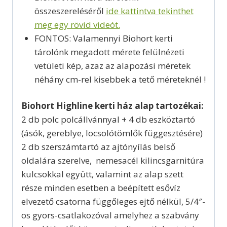
összeszereléséről
ide kattintva tekinthet
meg egy rövid videót.
FONTOS: Valamennyi Biohort kerti
tárolónk megadott mérete felülnézeti
vetületi kép, azaz az alapozási méretek
néhány cm-rel kisebbek a tető méreteknél !
Biohort Highline kerti ház alap tartozékai:
2 db polc polcállvánnyal + 4 db eszköztartó
(ásók, gereblye, locsolótömlők függesztésére)
2 db szerszámtartó az ajtónyílás belső
oldalára szerelve, nemesacél kilincsgarnitúra
kulcsokkal együtt, valamint az alap szett
része minden esetben a beépített esővíz
elvezető csatorna függőleges ejtő nélkül, 5/4″-
os gyors-csatlakozóval amelyhez a szabvány