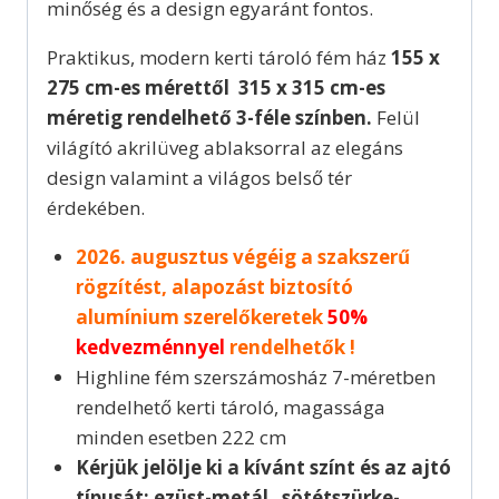
minőség és a design egyaránt fontos.
Praktikus, modern kerti tároló fém ház
155 x
275 cm-es mérettől 315 x 315 cm-es
méretig rendelhető 3-féle színben.
Felül
világító akrilüveg ablaksorral az elegáns
design valamint a világos belső tér
érdekében.
2026. augusztus végéig a szakszerű
rögzítést, alapozást biztosító
alumínium szerelőkeretek
50%
kedvezménnyel
rendelhetők !
Highline fém szerszámosház 7-méretben
rendelhető kerti tároló, magassága
minden esetben 222 cm
Kérjük jelölje ki a kívánt színt és az ajtó
típusát: ezüst-metál
,
sötétszürke-