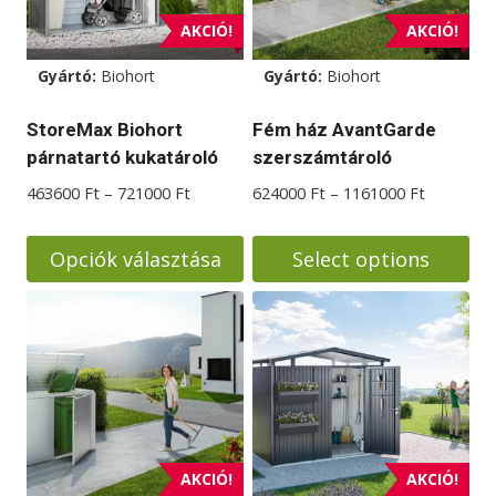
AKCIÓ!
AKCIÓ!
Gyártó:
Biohort
Gyártó:
Biohort
StoreMax Biohort
Fém ház AvantGarde
párnatartó kukatároló
szerszámtároló
Ártartomány:
Ártartom
463600
Ft
–
721000
Ft
624000
Ft
–
1161000
Ft
463600 Ft
624000 F
-
-
Opciók választása
Select options
721000 Ft
1161000 
Ennek
Ennek
a
a
terméknek
terméknek
több
több
variációja
variációja
van.
van.
A
A
AKCIÓ!
AKCIÓ!