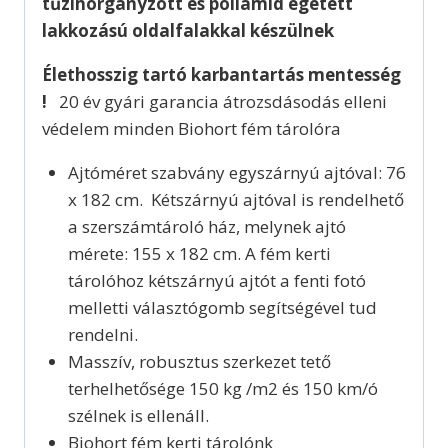
tűzihorganyzott és poliamid égetett
lakkozású oldalfalakkal készülnek
Élethosszig tartó karbantartás mentesség
!
20 év gyári garancia átrozsdásodás elleni
védelem minden Biohort fém tárolóra
Ajtóméret szabvány egyszárnyú ajtóval: 76
x 182 cm. Kétszárnyú ajtóval is rendelhető
a szerszámtároló ház, melynek ajtó
mérete: 155 x 182 cm. A fém kerti
tárolóhoz kétszárnyú ajtót a fenti fotó
melletti választógomb segítségével tud
rendelni.
Masszív, robusztus szerkezet tető
terhelhetősége 150 kg /m2 és 150 km/ó
szélnek is ellenáll.
Biohort fém kerti tárolónk