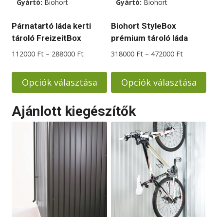
Gyártó:
Biohort
Gyártó:
Biohort
a
a
termékoldalon
termékoldalon
Párnatartó láda kerti
Biohort StyleBox
választhatók
választhatók
tároló FreizeitBox
prémium tároló láda
ki
ki
Ártartomány:
Ártartomá
112000
Ft
–
288000
Ft
318000
Ft
–
472000
Ft
112000 Ft
318000 Ft
-
-
Opciók választása
Opciók választása
288000 Ft
472000 Ft
Ennek
Ennek
Ajánlott kiegészítők
a
a
terméknek
terméknek
több
több
variációja
variációja
van.
van.
A
A
változatok
változatok
a
a
termékoldalon
termékoldalon