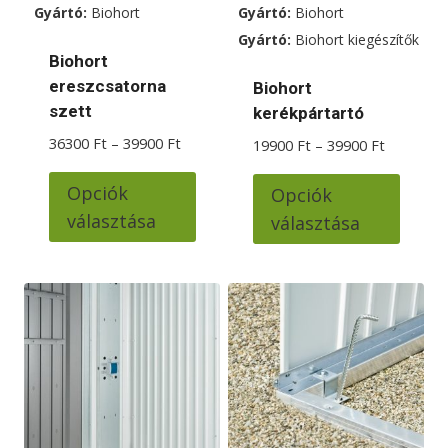
Gyártó:
Biohort
Gyártó:
Biohort
választhatók
választhatók
Gyártó:
Biohort kiegészítők
ki
ki
Biohort
ereszcsatorna
Biohort
szett
kerékpártartó
Ártartomány:
36300
Ft
–
39900
Ft
Ártartom
19900
Ft
–
39900
Ft
36300 Ft
19900 Ft
Ennek
Ennek
-
-
Opciók
Opciók
a
39900 Ft
a
39900 Ft
választása
választása
terméknek
termé
több
több
variációja
variác
van.
van.
A
A
változatok
változ
a
a
termékoldalon
termé