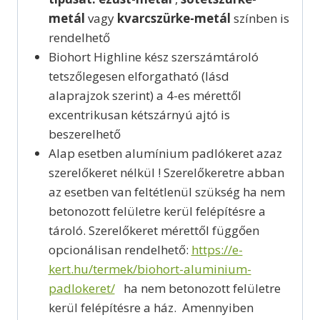
metál
vagy
kvarcszürke-metál
színben is
rendelhető
Biohort Highline kész szerszámtároló
tetszőlegesen elforgatható (lásd
alaprajzok szerint) a 4-es mérettől
excentrikusan kétszárnyú ajtó is
beszerelhető
Alap esetben alumínium padlókeret azaz
szerelőkeret nélkül ! Szerelőkeretre abban
az esetben van feltétlenül szükség ha nem
betonozott felületre kerül felépítésre a
tároló. Szerelőkeret mérettől függően
opcionálisan rendelhető:
https://e-
kert.hu/termek/biohort-aluminium-
padlokeret/
ha nem betonozott felületre
kerül felépítésre a ház. Amennyiben