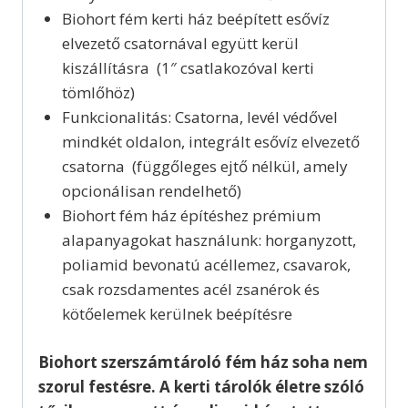
Biohort fém kerti ház beépített esővíz
elvezető csatornával együtt kerül
kiszállításra (1″ csatlakozóval kerti
tömlőhöz)
Funkcionalitás: Csatorna, levél védővel
mindkét oldalon, integrált esővíz elvezető
csatorna (függőleges ejtő nélkül, amely
opcionálisan rendelhető)
Biohort fém ház építéshez prémium
alapanyagokat használunk: horganyzott,
poliamid bevonatú acéllemez, csavarok,
csak rozsdamentes acél zsanérok és
kötőelemek kerülnek beépítésre
Biohort szerszámtároló fém ház soha nem
szorul festésre. A kerti tárolók életre szóló