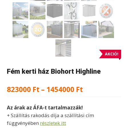
AKCIÓ!
Fém kerti ház Biohort Highline
Ártartomány
823000
Ft
–
1454000
Ft
823000 Ft
Az árak az ÁFA-t tartalmazzák!
-
+ Szállítás rakodás díja a szállítási cím
1454000 Ft
függvényében
részletek itt