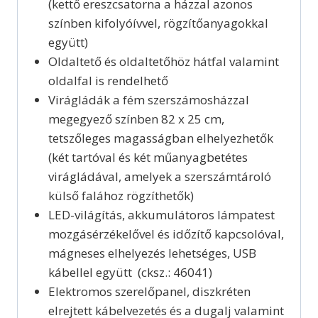
(kettő ereszcsatorna a házzal azonos
színben kifolyóívvel, rögzítőanyagokkal
együtt)
Oldaltető és oldaltetőhöz hátfal valamint
oldalfal is rendelhető
Virágládák a fém szerszámosházzal
megegyező színben 82 x 25 cm,
tetszőleges magasságban elhelyezhetők
(két tartóval és két műanyagbetétes
virágládával, amelyek a szerszámtároló
külső falához rögzíthetők)
LED-világítás, akkumulátoros lámpatest
mozgásérzékelővel és időzítő kapcsolóval,
mágneses elhelyezés lehetséges, USB
kábellel együtt (cksz.: 46041)
Elektromos szerelőpanel, diszkréten
elrejtett kábelvezetés és a dugalj valamint