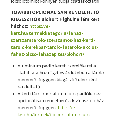
locsolótömlőt könnyen tudja csatlakoztatni.
TOVÁBBI OPCIONÁLISAN RENDELHETŐ
KIEGÉSZÍTŐK Biohort HighLine fém kerti
házhoz:
https://e-
kert.hu/termekkategoria/fahaz-
szerszamtarolo-szerszamos-haz-kerti-
tarolo-kerekpar-tarolo-fatarolo-akcios-
fahaz-olcso-fahazepites/biohort/
Alumínium padló keret, szerelőkeret a
stabil talajhoz rögzítés érdekében a tároló
méretétől függően kiegészítő elemként
rendelhető
A kerti tárolóhoz alumínium padlólemez
opcionálisan rendelhető a kiválasztott ház
méretétől függően:
https://e-
kert.hu/termek/biohort-aluminium-