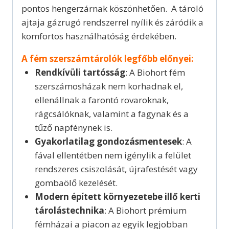
pontos hengerzárnak köszönhetően. A tároló
ajtaja gázrugó rendszerrel nyílik és záródik a
komfortos használhatóság érdekében.
A fém szerszámtárolók legfőbb előnyei:
Rendkívüli tartósság
: A Biohort fém
szerszámosházak nem korhadnak el,
ellenállnak a farontó rovaroknak,
rágcsálóknak, valamint a fagynak és a
tűző napfénynek is.
Gyakorlatilag gondozásmentesek
: A
fával ellentétben nem igénylik a felület
rendszeres csiszolását, újrafestését vagy
gombaölő kezelését.
Modern épített környezetebe illő kerti
tárolástechnika
: A
Biohort
prémium
fémházai a piacon az egyik legjobban