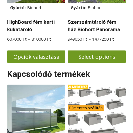
változatok
változatok
Gyártó:
Biohort
Gyártó:
Biohort
a
a
termékoldalon
termékoldalon
HighBoard fém kerti
Szerszámtároló fém
választhatók
választhatók
kukatároló
ház Biohort Panorama
ki
ki
Ártartomány:
Ártartom
607000
Ft
–
810000
Ft
949050
Ft
–
1477250
Ft
607000 Ft
949050 F
-
-
Opciók választása
Select options
810000 Ft
1477250 
Ennek
Ennek
Kapcsolódó termékek
a
a
terméknek
terméknek
több
több
variációja
variációja
van.
van.
Díjmentes szállítás
A
A
változatok
változatok
a
a