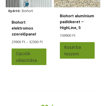
választhatók
válas
ki
ki
Gyártó:
Biohort
Biohort alumínium
padlókeret –
Biohort
HighLine, 5
elektromos
szerelőpanel
109900
Ft
Ártartomány:
25900
Ft
–
32500
Ft
Kosárba
25900 Ft
Ennek
-
Opciók
teszem
a
32500 Ft
választása
terméknek
több
variációja
van.
A
változatok
a