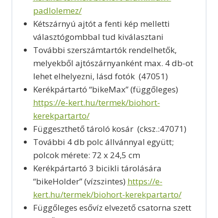
padlolemez/
Kétszárnyú ajtót a fenti kép melletti
választógombbal tud kiválasztani
További szerszámtartók rendelhetők,
melyekből ajtószárnyanként max. 4 db-ot
lehet elhelyezni, lásd fotók (47051)
Kerékpártartó “bikeMax” (függőleges)
https://e-kert.hu/termek/biohort-
kerekpartarto/
Függeszthető tároló kosár (cksz.:47071)
További 4 db polc állvánnyal együtt;
polcok mérete: 72 x 24,5 cm
Kerékpártartó 3 bicikli tárolására
“bikeHolder” (vízszintes)
https://e-
kert.hu/termek/biohort-kerekpartarto/
Függőleges esővíz elvezető csatorna szett