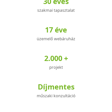
30 éves
termékoldalon
választhatók
szakmai tapasztalat
ki
17 éve
üzemelő webáruház
2.000 +
projekt
Díjmentes
műszaki konzultáció