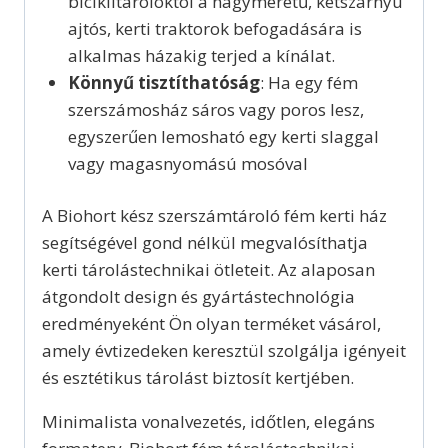
biciklitárolóktól a nagyméretű, kétszárnyú
ajtós, kerti traktorok befogadására is
alkalmas házakig terjed a kínálat.
Könnyű tisztíthatóság
: Ha egy fém
szerszámosház sáros vagy poros lesz,
egyszerűen lemosható egy kerti slaggal
vagy magasnyomású mosóval
A Biohort kész szerszámtároló fém kerti ház
segítségével gond nélkül megvalósíthatja
kerti tárolástechnikai ötleteit. Az alaposan
átgondolt design és gyártástechnológia
eredményeként Ön olyan terméket vásárol,
amely évtizedeken keresztül szolgálja igényeit
és esztétikus tárolást biztosít kertjében.
Minimalista vonalvezetés, időtlen, elegáns