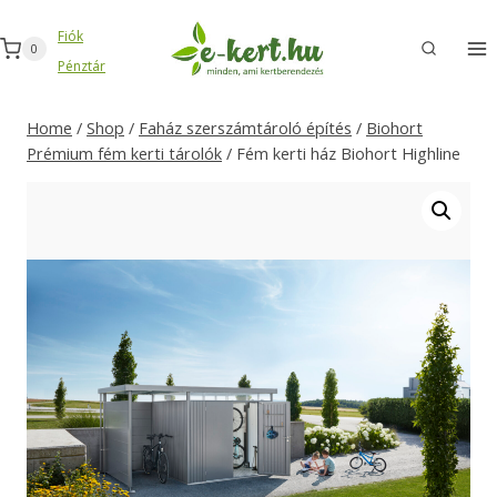
Skip
Fiók
to
0
Pénztár
content
Home
/
Shop
/
Faház szerszámtároló építés
/
Biohort
Prémium fém kerti tárolók
/
Fém kerti ház Biohort Highline