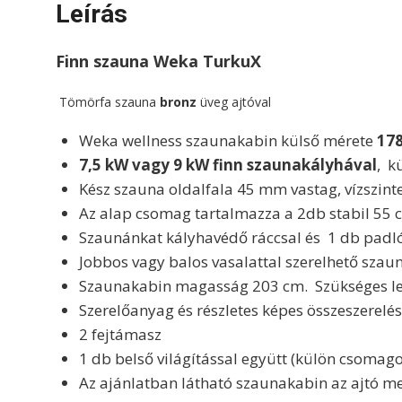
Leírás
Finn szauna Weka TurkuX
Tömörfa szauna
bronz
üveg ajtóval
Weka wellness szaunakabin külső mérete
178
7,5 kW vagy 9 kW finn szaunakályhával
, k
Kész szauna oldalfala 45 mm vastag, vízszint
Az alap csomag tartalmazza a 2db stabil 55 c
Szaunánkat kályhavédő ráccsal és 1 db padlór
Jobbos vagy balos vasalattal szerelhető szaun
Szaunakabin magasság 203 cm. Szükséges le
Szerelőanyag és részletes képes összeszerelé
2 fejtámasz
1 db belső világítással együtt (külön csomag
Az ajánlatban látható szaunakabin az ajtó mel