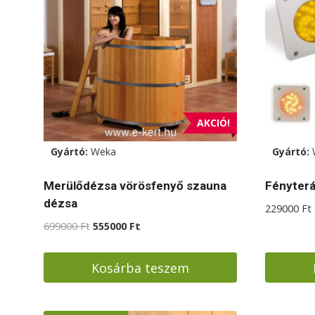
AKCIÓ!
Gyártó:
Weka
Gyártó:
Merülődézsa vörösfenyő szauna
Fényterá
dézsa
229000
Ft
Original
Current
699000
Ft
555000
Ft
price
price
was:
is:
Kosárba teszem
699000 Ft.
555000 Ft.