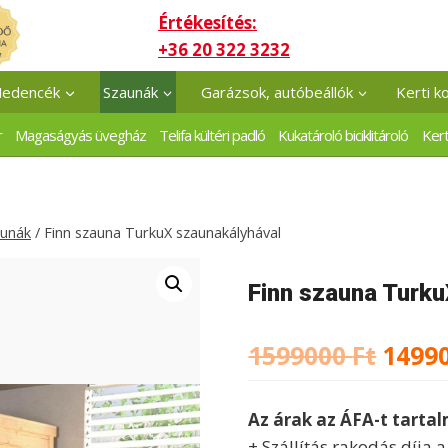
Értékesítés:
+36 20 322 3232
edencék
Szaunák
Garázsok, autóbeállók
Kerti k
r
Magaságyás üvegház
Telifa kültéri padló
Kukatároló biciklitároló
Kert
aunák
/
Finn szauna TurkuX szaunakályhával
Finn szauna Turku
Origi
1599000
Ft
1499
price
Az árak az ÁFA-t tarta
was:
+ Szállítás rakodás díja 