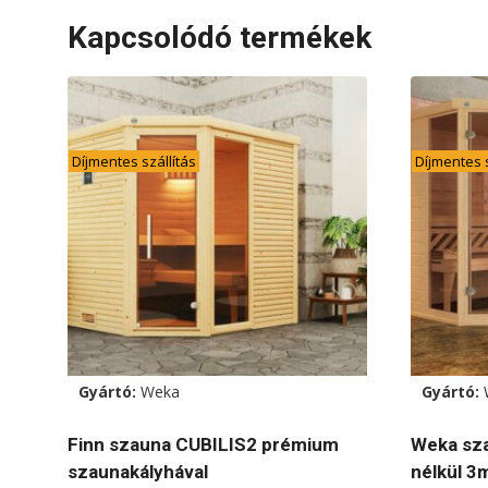
Kapcsolódó termékek
Díjmentes szállítás
Díjmentes s
Gyártó:
Weka
Gyártó:
Finn szauna CUBILIS2 prémium
Weka sz
szaunakályhával
nélkül 3