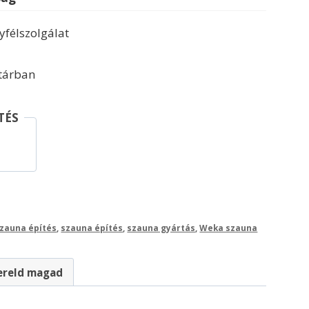
félszolgálat
ktárban
TÉS
szauna építés
,
szauna építés
,
szauna gyártás
,
Weka szauna
ereld magad