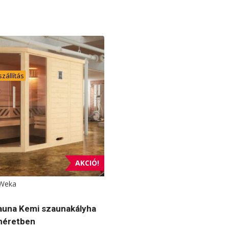
zállítás
AKCIÓ!
Weka
auna Kemi szaunakályha
méretben