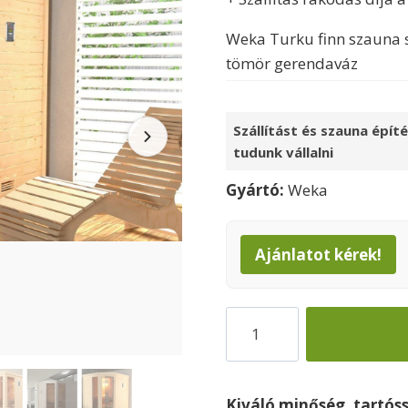
15990
Weka Turku finn szauna 
tömör gerendaváz
Szállítást és szauna épít
tudunk vállalni
Gyártó:
Weka
Ajánlatot kérek!
Finn
szauna
TurkuX
szaunakályhával
Kiváló minőség, tartós