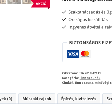
mennyiség
AKCIÓ!
Szaktanácsadás és ügy
Országos kiszállítás
Ingyenes átvétel a ra
BIZTONSÁGOS FIZE
Cikkszám:
536.2018.42111
Kategória:
Finn szaunák
Címkék:
finn szauna
,
minőségi 
ek (0)
Műszaki rajzok
Építés, kivitelezés
Sz