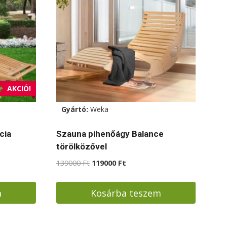
AKCIÓ!
Gyártó:
Weka
cia
Szauna pihenőágy Balance
törölközővel
Original
Current
139000
Ft
119000
Ft
price
price
was:
is:
m
Kosárba teszem
139000 Ft.
119000 Ft.