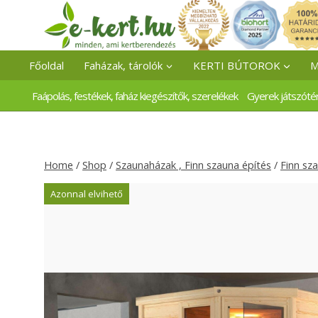
Skip
to
content
Főoldal
Faházak, tárolók
KERTI BÚTOROK
M
Faápolás, festékek, faház kiegészítők, szerelékek
Gyerek játszóté
Home
/
Shop
/
Szaunaházak , Finn szauna építés
/
Finn sz
Azonnal elvihető