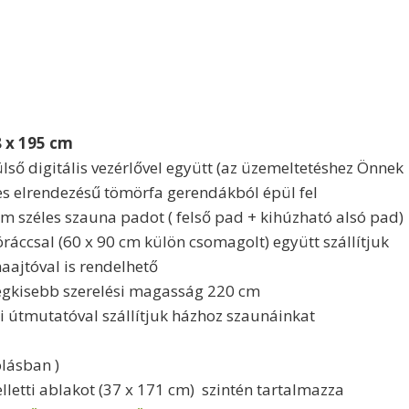
 x 195 cm
ülső digitális vezérlővel együtt (az üzemeltetéshez Önnek 3
es elrendezésű tömörfa gerendákból épül fel
m széles szauna padot ( felső pad + kihúzható alsó pad)
áccsal (60 x 90 cm külön csomagolt) együtt szállítjuk
aajtóval is rendelhető
gkisebb szerelési magasság 220 cm
si útmutatóval szállítjuk házhoz szaunáinkat
olásban )
letti ablakot (37 x 171 cm) szintén tartalmazza