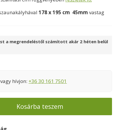
00 Ft.
1499000 Ft.
szaunakályhával
178 x 195 cm
45mm
vastag
ést a megrendeléstől számított akár 2 héten belül
vagy hívjon:
+36 30 161 7501
Kosárba teszem
ság