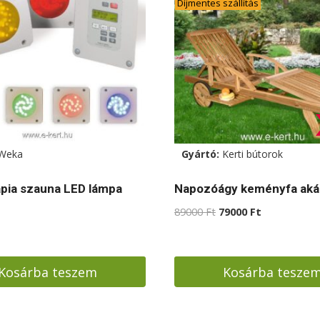
Díjmentes szállítás
Weka
Gyártó:
Kerti bútorok
pia szauna LED lámpa
Napozóágy keményfa aká
Original
Current
89000
Ft
79000
Ft
price
price
was:
is:
89000 Ft.
79000 Ft.
Kosárba teszem
Kosárba tesze