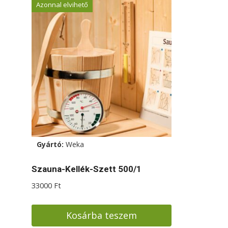
Azonnal elvihető
Gyártó:
Weka
Szauna-Kellék-Szett 500/1
33000
Ft
Kosárba teszem