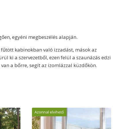
ggően, egyéni megbeszélés alapján.
 fűtött kabinokban való izzadást, mások az
ül ki a szervezetből, ezen felül a szaunázás edzi
l van a bőrre, segít az izomlázzal küzdőkön.
Azonnal elvihető