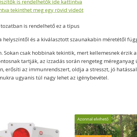
szítők is rendelhetők ide kattintva
intva tekinthet meg egy rövid videót
ozatban is rendelhető ez a típus
 helyszíntől és a kiválasztott szaunakabin méretétől fü
. Sokan csak hobbinak tekintik, mert kellemesnek érzik a
ontosnak tartják, az izzadás során rengeteg méreganyag ür
n, erősíti az immunrendszert, oldja a stresszt, jó hatássa
mukra ugyanis túl nagy lehet az igénybevétel.
Azonnal elvihető