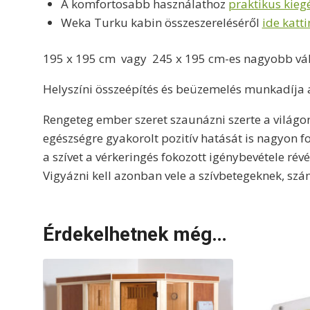
A komfortosabb használathoz
praktikus kiegé
Weka Turku kabin összeszereléséről
ide katt
195 x 195 cm vagy 245 x 195 cm-es nagyobb vált
Helyszíni összeépítés és beüzemelés munkadíja a
Rengeteg ember szeret szaunázni szerte a világon
egészségre gyakorolt pozitív hatását is nagyon f
a szívet a vérkeringés fokozott igénybevétele révé
Vigyázni kell azonban vele a szívbetegeknek, szá
Érdekelhetnek még…