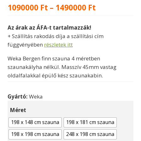
Ártartomán
1090000
Ft
–
1490000
Ft
1090000 Ft
Az árak az ÁFA-t tartalmazzák!
-
+ Szállítás rakodás díja a szállítási cím
1490000 Ft
függvényében
részletek itt
Weka Bergen finn szauna 4 méretben
szaunakályha nélkül. Masszív 45mm vastag
oldalfalakkal épülő kész szaunakabin.
Gyártó:
Weka
Méret
198 x 148 cm szauna
198 x 181 cm szauna
198 x 198 cm szauna
248 x 198 cm szauna