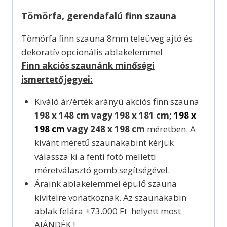
Tömörfa, gerendafalú finn szauna
Tömörfa finn szauna 8mm teleüveg ajtó és
dekoratív opcionális ablakelemmel
Finn akciós szaunánk minőségi
ismertetőjegyei:
Kiváló ár/érték arányú akciós finn szauna
198 x 148 cm vagy 198 x 181 cm;
198 x
198 cm
vagy 248 x 198 cm
méretben. A
kívánt méretű szaunakabint kérjük
válassza ki a fenti fotó melletti
méretválasztó gomb segítségével.
Áraink ablakelemmel épülő szauna
kivitelre vonatkoznak. Az szaunakabin
ablak felára +73.000 Ft helyett most
AJÁNDÉK !