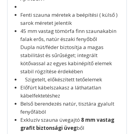
Fenti szauna méretek a beépítési ( külső )
sarok méretet jelentik
45 mm vastag tömörfa finn szaunakabin
falak erős, natúr északi fenyőből
Dupla nút/féder biztosítja a magas
stabilitást és sűrűséget; integrált
kötővassal az egyes kabinépítő elemek
stabil rögzítése érdekében
Szigetelt, előkészített tetőelemek
Előfúrt kábelszakasz a láthatatlan
kábelfektetéshez
Belső berendezés natúr, tisztára gyalult
fenyőfából
Exkluzív szauna üvegajtó
8 mm vastag
grafit biztonsági üveg
ből