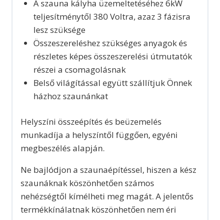
A szauna kályha üzemeltetéséhez 6kW
teljesítménytől 380 Voltra, azaz 3 fázisra
lesz szüksége
Összeszereléshez szükséges anyagok és
részletes képes összeszerelési útmutatók
részei a csomagolásnak
Belső világítással együtt szállítjuk Önnek
házhoz szaunánkat
Helyszíni összeépítés és beüzemelés
munkadíja a helyszíntől függően, egyéni
megbeszélés alapján.
Ne bajlódjon a szaunaépítéssel, hiszen a kész
szaunáknak köszönhetően számos
nehézségtől kímélheti meg magát. A jelentős
termékkínálatnak köszönhetően nem éri