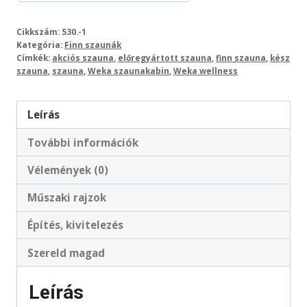
Cikkszám:
530.-1
Kategória:
Finn szaunák
Címkék:
akciós szauna
,
előregyártott szauna
,
finn szauna
,
kész
szauna
,
szauna
,
Weka szaunakabin
,
Weka wellness
Leírás
További információk
Vélemények (0)
Műszaki rajzok
Építés, kivitelezés
Szereld magad
Leírás