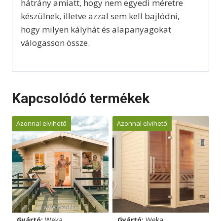
hátrány amiatt, hogy nem egyedi méretre
készülnek, illetve azzal sem kell bajlódni,
hogy milyen kályhát és alapanyagokat
válogasson össze.
Kapcsolódó termékek
Azonnal elvihető
Azonnal elvihető
Gyártó:
Weka
Gyártó:
Weka