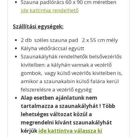
Szauna padlórács 60 x 90 cm méretben
ide kattintva rendelhető
Szállítási egységek:
2 db széles szauna pad 2 x 55 cm mély
Kályha védőráccsal együtt
Szaunakályhák rendelhetők belsővezérlős
kivitelben: a kályhán vannak a vezérlő
gombok, vagy külső vezérlős kivitelben is,
amikor a szaunakabin külső falára kerül
felszerelésre a vezérlő egység
Alap esetben ajánlatunk nem
tartalmazza a szaunakályhát ! Több
lehetséges változat közül a
megrendelni kívánt szaunakályhát
kérjük
ide kattintva válassza ki