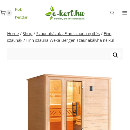
Skip
Fiók
to
0
Pénztár
content
Home
/
Shop
/
Szaunaházak , Finn szauna építés
/
Finn
szaunák
/
Finn szauna Weka Bergen szaunakályha nélkül