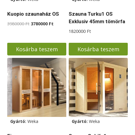
Kuopio szaunaház OS
Szauna Turku1 OS
Exklusiv 45mm tömörfa
Original
Current
3980000
Ft
3780000
Ft
price
price
1820000
Ft
was:
is:
3980000 Ft.
3780000 Ft.
Kosárba teszem
Kosárba teszem
Gyártó:
Weka
Gyártó:
Weka