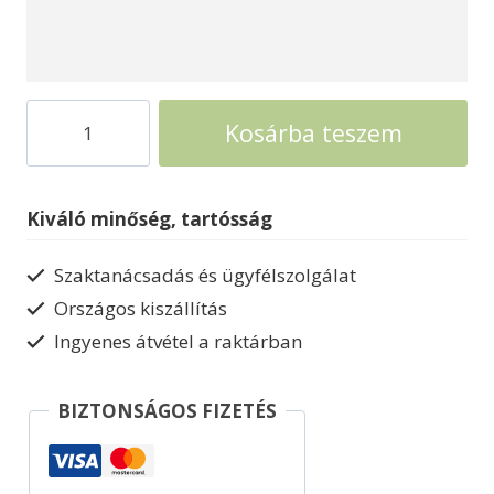
Finn
Kosárba teszem
szauna
Weka
Bergen
Kiváló minőség, tartósság
szaunakályha
nélkül
Szaktanácsadás és ügyfélszolgálat
mennyiség
Országos kiszállítás
Ingyenes átvétel a raktárban
BIZTONSÁGOS FIZETÉS