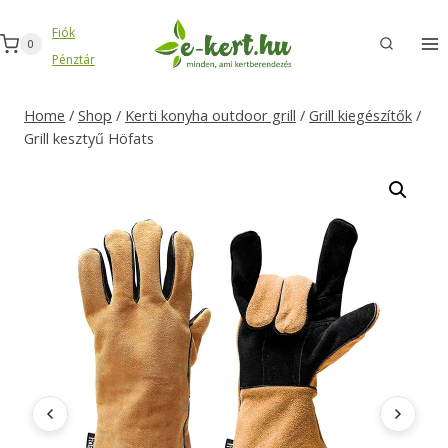
Skip
Fiók
to
0
Pénztár
content
Home
/
Shop
/
Kerti konyha outdoor grill
/
Grill kiegészítők
/
Grill kesztyű Höfats