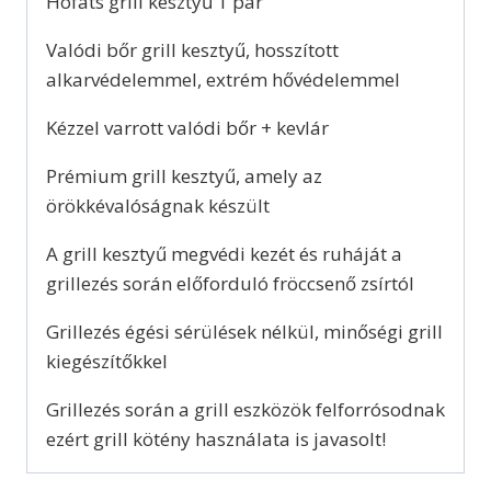
Höfats grill kesztyű 1 pár
Valódi bőr grill kesztyű, hosszított
alkarvédelemmel, extrém hővédelemmel
Kézzel varrott valódi bőr + kevlár
Prémium grill kesztyű, amely az
örökkévalóságnak készült
A grill kesztyű megvédi kezét és ruháját a
grillezés során előforduló fröccsenő zsírtól
Grillezés égési sérülések nélkül, minőségi grill
kiegészítőkkel
Grillezés során a grill eszközök felforrósodnak
ezért grill kötény használata is javasolt!