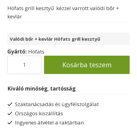
Höfats grill kesztyű kézzel varrott valódi bőr +
kevlár
Valódi bőr + kevlár Höfats grill kesztyű
Gyártó:
Höfats
Grill
Kosárba teszem
kesztyű
Höfats
mennyiség
Kiváló minőség, tartósság
Szaktanácsadás és ügyfélszolgálat
Országos kiszállítás
Ingyenes átvétel a raktárban