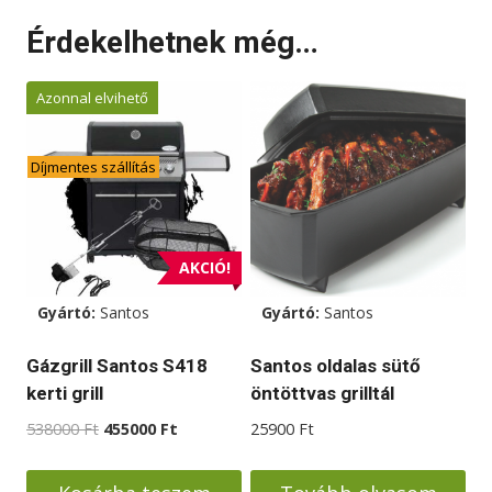
Érdekelhetnek még…
Azonnal elvihető
Díjmentes szállítás
AKCIÓ!
Gyártó:
Santos
Gyártó:
Santos
Gázgrill Santos S418
Santos oldalas sütő
kerti grill
öntöttvas grilltál
Original
Current
538000
Ft
455000
Ft
25900
Ft
price
price
was:
is: