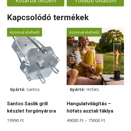
Kosárba teszem
Tovább olvasom
538000 Ft.
455000 Ft.
Kapcsolódó termékek
Azonnal elvihető
Azonnal elvihető
Gyártó:
Santos
Gyártó:
Höfats
Santos Saslik grill
Hangulatvilágítás –
készlet forgónyársra
höfats asztali fáklya
Ártartomány:
19990
Ft
49000
Ft
–
75000
Ft
49000 Ft