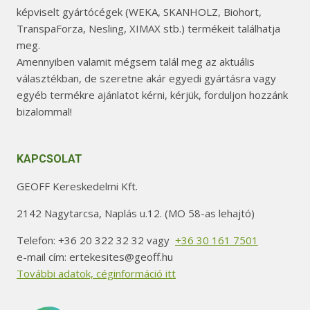
képviselt gyártócégek (WEKA, SKANHOLZ, Biohort,
TranspaForza, Nesling, XIMAX stb.) termékeit találhatja
meg.
Amennyiben valamit mégsem talál meg az aktuális
választékban, de szeretne akár egyedi gyártásra vagy
egyéb termékre ajánlatot kérni, kérjük, forduljon hozzánk
bizalommal!
KAPCSOLAT
GEOFF Kereskedelmi Kft.
2142 Nagytarcsa, Naplás u.12. (MO 58-as lehajtó)
Telefon: +36 20 322 32 32 vagy
+36 30 161 7501
e-mail cím: ertekesites@geoff.hu
További adatok, céginformáció itt