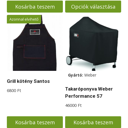
-
Kosárba teszem
Opciók választása
75000 Ft
Ennek
Azonnal elvihető
a
terméknek
több
variációja
van.
A
változatok
Gyártó:
Weber
a
Grill kötény Santos
termékoldalon
Takaróponyva Weber
6800
Ft
választhatók
Performance 57
ki
46000
Ft
Kosárba teszem
Kosárba teszem