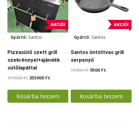
variációja
van.
A
AKCIÓ!
AKCIÓ!
változatok
Gyártó:
Santos
Gyártó:
Santos
a
termékoldalon
Pizzasütő szett grill
Santos öntöttvas grill
választhatók
szekrénnyel+ajándék
serpenyő
ki
sütőlapáttal
Original
Current
10900
Ft
9500
Ft
price
price
Original
Current
419000
Ft
355000
Ft
was:
is:
price
price
10900 Ft.
9500 Ft.
was:
is:
Kosárba teszem
Kosárba teszem
419000 Ft.
355000 Ft.