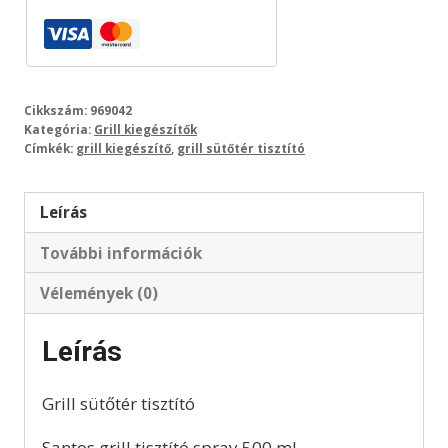
Cikkszám:
969042
Kategória:
Grill kiegészítők
Címkék:
grill kiegészítő
,
grill sütőtér tisztító
Leírás
További információk
Vélemények (0)
Leírás
Grill sütőtér tisztító
Santos grill tisztító spray 500 ml