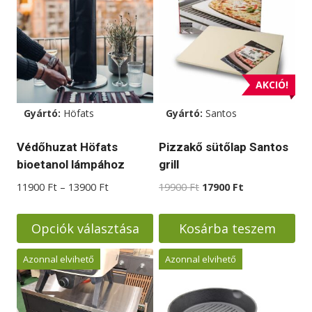
van.
A
változatok
a
AKCIÓ!
termékoldalon
választhatók
Gyártó:
Höfats
Gyártó:
Santos
ki
Védőhuzat Höfats
Pizzakő sütőlap Santos
bioetanol lámpához
grill
Ártartomány:
Original
Current
11900
Ft
–
13900
Ft
19900
Ft
17900
Ft
11900 Ft
price
price
-
was:
is:
Opciók választása
Kosárba teszem
13900 Ft
19900 Ft.
17900 Ft.
Ennek
Azonnal elvihető
Azonnal elvihető
a
terméknek
több