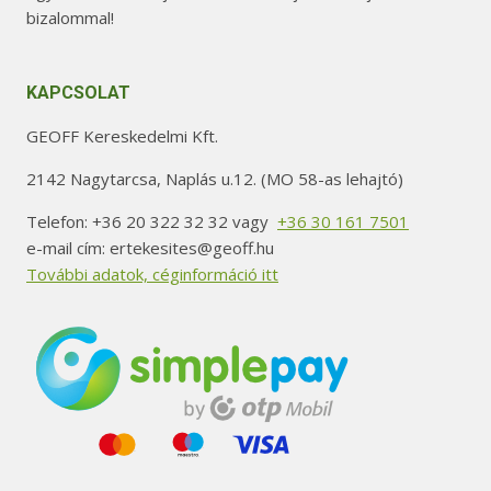
bizalommal!
KAPCSOLAT
GEOFF Kereskedelmi Kft.
2142 Nagytarcsa, Naplás u.12. (MO 58-as lehajtó)
Telefon: +36 20 322 32 32 vagy
+36 30 161 7501
e-mail cím: ertekesites@geoff.hu
További adatok, céginformáció itt