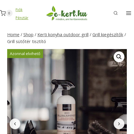
Skip
Fiók
to
0
Pénztár
content
Home
/
Shop
/
Kerti konyha outdoor grill
/
Grill kiegészítők
/
Grill sütőtér tisztító
Azonnal elvihető