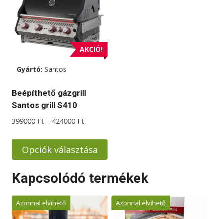
AKCIÓ!
Gyártó:
Santos
Beépíthető gázgrill
Santos grill S410
Ártartomány:
399000
Ft
–
424000
Ft
399000 Ft
-
Opciók választása
424000 Ft
Ennek
Kapcsolódó termékek
a
terméknek
Azonnal elvihető
Azonnal elvihető
több
variációja