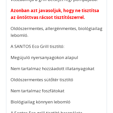
Azonban azt javasoljuk, hogy ne tisztítsa
az öntöttvas rácsot tisztítószerrel.
Oldószermentes, allergénmentes, biológiailag
lebomló.
A SANTOS Eco Grill tisztító:
Megújuló nyersanyagokon alapul
Nem tartalmaz hozzáadott illatanyagokat
Oldószermentes sütőtér tisztító
Nem tartalmaz foszfátokat
Biológiailag könnyen lebomló
A Santos Eco grill tisztító használata