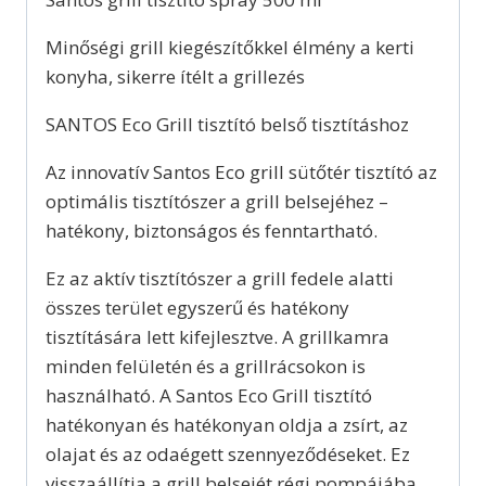
Minőségi grill kiegészítőkkel élmény a kerti
konyha, sikerre ítélt a grillezés
SANTOS Eco Grill tisztító belső tisztításhoz
Az innovatív Santos Eco grill sütőtér tisztító az
optimális tisztítószer a grill belsejéhez –
hatékony, biztonságos és fenntartható.
Ez az aktív tisztítószer a grill fedele alatti
összes terület egyszerű és hatékony
tisztítására lett kifejlesztve. A grillkamra
minden felületén és a grillrácsokon is
használható. A Santos Eco Grill tisztító
hatékonyan és hatékonyan oldja a zsírt, az
olajat és az odaégett szennyeződéseket. Ez
visszaállítja a grill belsejét régi pompájába.