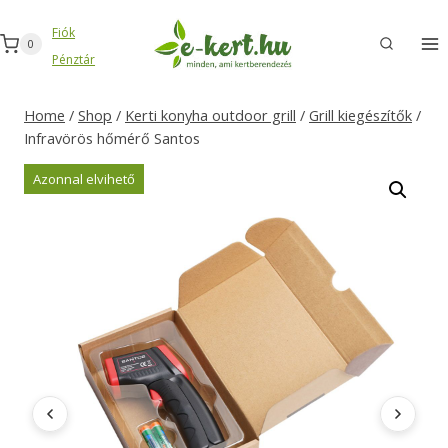
Skip
Fiók
to
0
Pénztár
content
Home
/
Shop
/
Kerti konyha outdoor grill
/
Grill kiegészítők
/
Infravörös hőmérő Santos
Azonnal elvihető