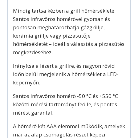
Mindig tartsa kézben a grill hőmérsékleté.
Santos infravörös hőmérővel gyorsan és
pontosan meghatározhatja gázgrillje,
kerámia grillje vagy pizzasütője
hőmérsékletét – ideális választás a pizzasütés
megkezdéséhez.
Irányítsa a lézert a grillre, és nagyon rövid
időn belül megjelenik a hőmérséklet a LED-
képernyőn.
Santos infravörös hőmérő -50 °C és +550 °C
közötti mérési tartományt fed le, és pontos
mérést garantál.
A hőmérő két AAA elemmel működik, amelyek
már az alap csomagolás részét képezi.