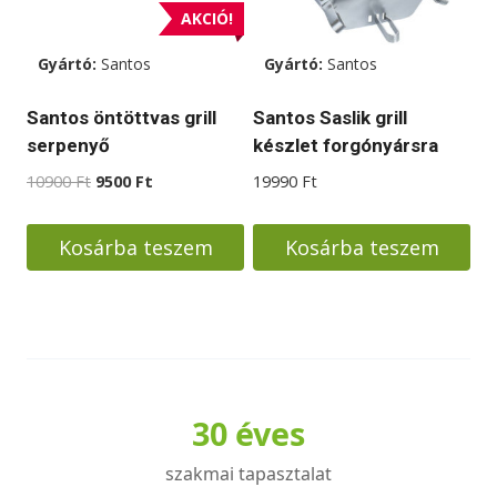
A
AKCIÓ!
változatok
Gyártó:
Santos
Gyártó:
Santos
a
termékoldalon
Santos öntöttvas grill
Santos Saslik grill
választhatók
serpenyő
készlet forgónyársra
ki
Original
Current
10900
Ft
9500
Ft
19990
Ft
price
price
was:
is:
Kosárba teszem
Kosárba teszem
10900 Ft.
9500 Ft.
30 éves
szakmai tapasztalat