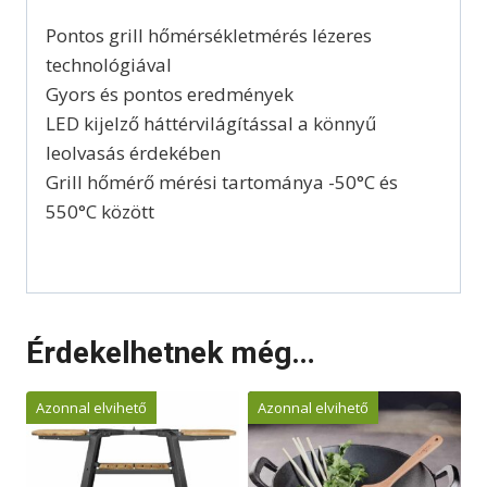
Pontos grill hőmérsékletmérés lézeres
technológiával
Gyors és pontos eredmények
LED kijelző háttérvilágítással a könnyű
leolvasás érdekében
Grill hőmérő mérési tartománya -50°C és
550°C között
Érdekelhetnek még…
Azonnal elvihető
Azonnal elvihető