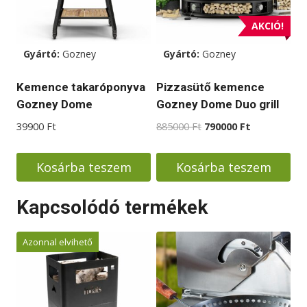
AKCIÓ!
Gyártó:
Gozney
Gyártó:
Gozney
Kemence takaróponyva
Pizzasütő kemence
Gozney Dome
Gozney Dome Duo grill
Original
Current
39900
Ft
885000
Ft
790000
Ft
price
price
was:
is:
Kosárba teszem
Kosárba teszem
885000 Ft.
790000 Ft.
Kapcsolódó termékek
Azonnal elvihető