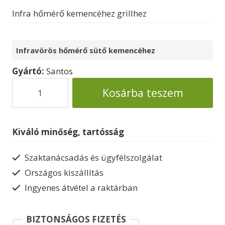
Infra hőmérő kemencéhez grillhez
Infravörös hőmérő sütő kemencéhez
Gyártó:
Santos
Infravörös
Kosárba teszem
hőmérő
Santos
mennyiség
Kiváló minőség, tartósság
Szaktanácsadás és ügyfélszolgálat
Országos kiszállítás
Ingyenes átvétel a raktárban
BIZTONSÁGOS FIZETÉS