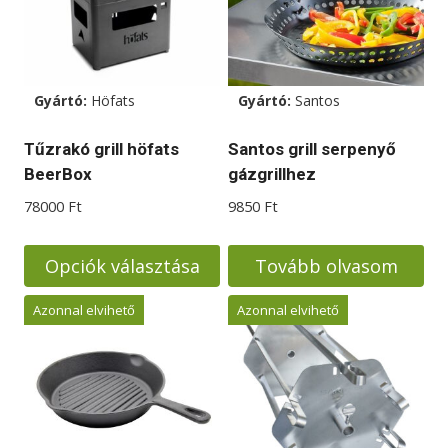
Gyártó:
Höfats
Gyártó:
Santos
Tűzrakó grill höfats
Santos grill serpenyő
BeerBox
gázgrillhez
78000
Ft
9850
Ft
Opciók választása
Tovább olvasom
Ennek
Azonnal elvihető
Azonnal elvihető
a
terméknek
több
variációja
van.