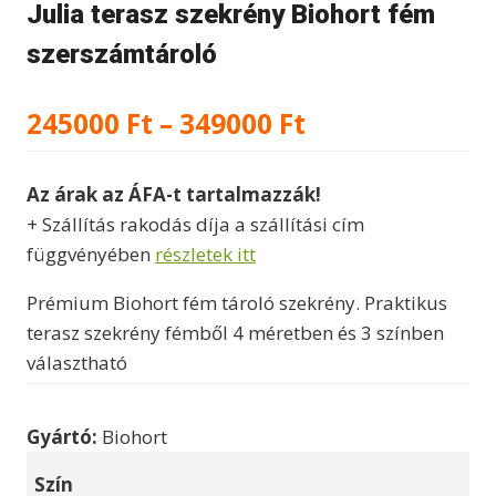
Julia terasz szekrény Biohort fém
szerszámtároló
Ártartomány:
245000
Ft
–
349000
Ft
245000 Ft
Az árak az ÁFA-t tartalmazzák!
-
+ Szállítás rakodás díja a szállítási cím
349000 Ft
függvényében
részletek itt
Prémium Biohort fém tároló szekrény. Praktikus
terasz szekrény fémből 4 méretben és 3 színben
választható
Gyártó:
Biohort
Szín