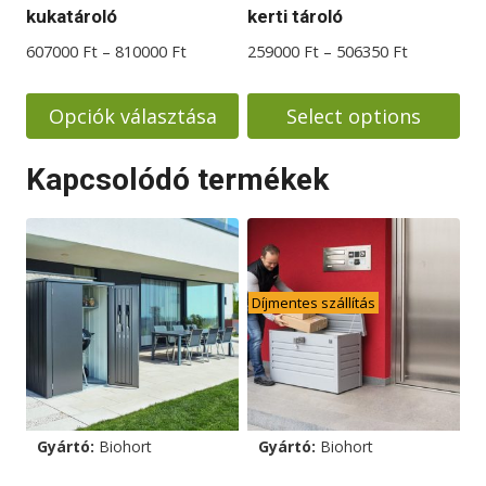
választhatók
választhatók
kukatároló
kerti tároló
ki
ki
Ártartomány:
Ártartomá
607000
Ft
–
810000
Ft
259000
Ft
–
506350
Ft
607000 Ft
259000 Ft
-
-
Opciók választása
Select options
810000 Ft
506350 Ft
Ennek
Ennek
Kapcsolódó termékek
a
a
terméknek
terméknek
több
több
variációja
variációja
van.
van.
Díjmentes szállítás
A
A
változatok
változatok
a
a
termékoldalon
termékoldalon
választhatók
választhatók
Gyártó:
Biohort
Gyártó:
Biohort
ki
ki