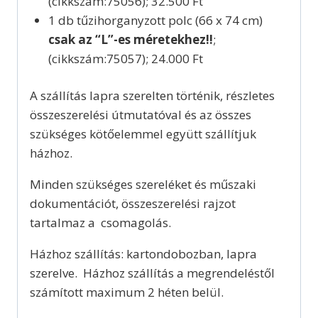
(cikkszám:75056); 32.500 Ft
1 db tűzihorganyzott polc (66 x 74 cm)
csak az “L”-es méretekhez!!
;
(cikkszám:75057); 24.000 Ft
A szállítás lapra szerelten történik, részletes
összeszerelési útmutatóval és az összes
szükséges kötőelemmel együtt szállítjuk
házhoz.
Minden szükséges szereléket és műszaki
dokumentációt, összeszerelési rajzot
tartalmaz a csomagolás.
Házhoz szállítás: kartondobozban, lapra
szerelve. Házhoz szállítás a megrendeléstől
számított maximum 2 héten belül.