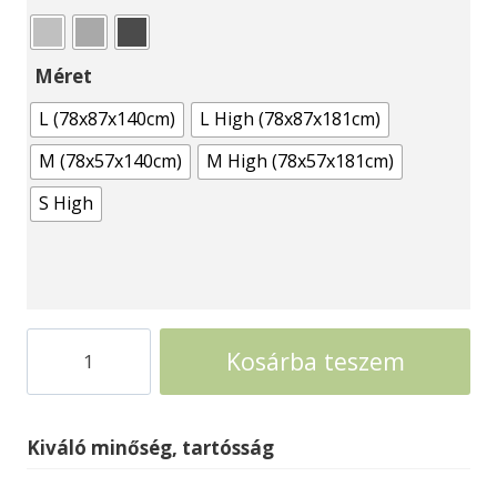
Méret
L (78x87x140cm)
L High (78x87x181cm)
M (78x57x140cm)
M High (78x57x181cm)
S High
Julia
Kosárba teszem
terasz
szekrény
Biohort
Kiváló minőség, tartósság
fém
szerszámtároló