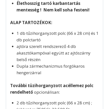
Élethosszig tartó karbantartás
mentesség ! Nem kell soha festeni!
ALAP TARTOZÉKOK:
1 db tűzihorganyzott polc (66 x 28 cm) és 1
db polctartó
ajtóra szerelt rendszerező 4 db
akasztókampóval együtt az ajtószárny
belső részén
Dupla zármechanizmus forgókaros
hengerzárral
További tüzihorganyzott acéllemez polc
rendelhető
opcionálisan:
2 db tűzihorganyzott polc (66 x 28 cm) ;