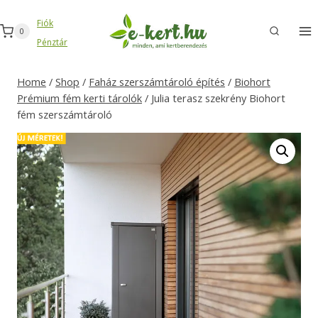
Skip
Fiók
to
0
Pénztár
content
Home
/
Shop
/
Faház szerszámtároló építés
/
Biohort
Prémium fém kerti tárolók
/
Julia terasz szekrény Biohort
fém szerszámtároló