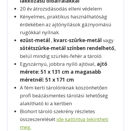
lakkozású oldalfalakkal
20 év átrozsdásodás elleni védelem
Kényelmes, praktikus használhatóság
érdekében az ajtónyílások gáznyomású
rugókkal nyílnak
ezüst-metál
,
kvarc-szürke-metál
vagy
sötétszürke-metál
színben rendelhető,
belül mindig szürkés-fehér a tároló
Egyszárnyú, jobbra nyíló ajtóval,
ajtó
mérete: 51 x 131 cm a magasabb
méretnél: 51 x 171 cm
A fém kerti tárolónknak köszönhetően
profi beázásmentes tárolási lehetőség
alakítható ki a kertben
Biohort tároló szekrény részletes
összeszerelését
ide kattintva tekintheti
meg.