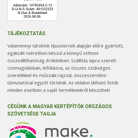
TÁJÉKOZTATÁS
Valamennyi tárolónk típustervek alapján előre gyártott,
egalizált méretben készül a könnyű otthoni
összeállíthatóság érdekében. Szállítás lapra szerelt
csomagolásban, lefóliázva, az összes szükséges
szerelékkel és műszaki rajzzal, összeszerelési
útmutatóval együtt történik. Az oldalon látható fotók
minden esetben a saját termékeinkről készültek!
CÉGÜNK A MAGYAR KERTÉPÍTŐK ORSZÁGOS
SZÖVETSÉGE TAGJA