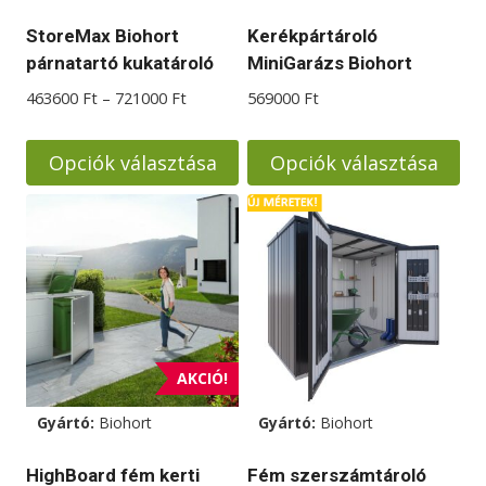
StoreMax Biohort
Kerékpártároló
párnatartó kukatároló
MiniGarázs Biohort
Ártartomány:
463600
Ft
–
721000
Ft
569000
Ft
463600 Ft
-
Opciók választása
Opciók választása
721000 Ft
Ennek
Ennek
a
a
terméknek
terméknek
több
több
variációja
variációja
van.
van.
A
A
AKCIÓ!
változatok
változatok
Gyártó:
Biohort
Gyártó:
Biohort
a
a
termékoldalon
termékoldalon
HighBoard fém kerti
Fém szerszámtároló