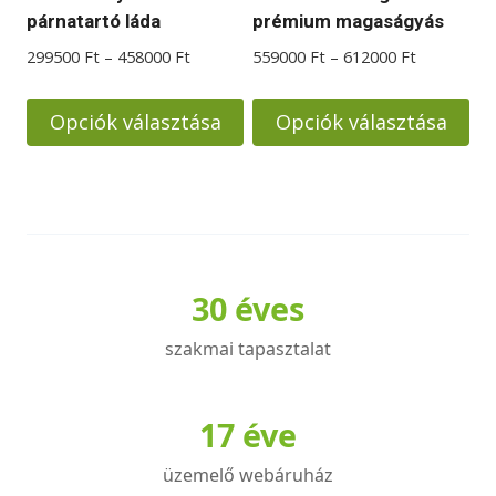
választhatók
választhatók
párnatartó láda
prémium magaságyás
ki
ki
Ártartomány:
Ártartomá
299500
Ft
–
458000
Ft
559000
Ft
–
612000
Ft
299500 Ft
559000 Ft
-
-
Opciók választása
Opciók választása
458000 Ft
612000 Ft
Ennek
Ennek
a
a
terméknek
terméknek
több
több
variációja
variációja
30 éves
van.
van.
A
A
szakmai tapasztalat
változatok
változatok
a
a
17 éve
termékoldalon
termékoldalon
választhatók
választhatók
üzemelő webáruház
ki
ki