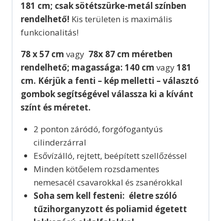
181 cm; csak sötétszürke-metál színben
rendelhető!
Kis területen is maximális
funkcionalitás!
78 x 57 cm
vagy
78x 87 cm
méretben
rendelhető;
magassága: 140 cm
vagy
181
cm. Kérjük a fenti – kép melletti – választó
gombok segítségével válassza ki a kívánt
színt és méretet.
2 ponton záródó, forgófogantyús
cilinderzárral
Esővízálló, rejtett, beépített szellőzéssel
Minden kötőelem rozsdamentes
nemesacél csavarokkal és zsanérokkal
Soha sem kell festeni: életre szóló
tűzihorganyzott és poliamid égetett