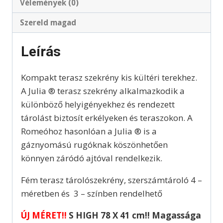
Vélemények (0)
Szereld magad
Leírás
Kompakt terasz szekrény kis kültéri terekhez.
A Julia ® terasz szekrény alkalmazkodik a
különböző helyigényekhez és rendezett
tárolást biztosít erkélyeken és teraszokon. A
Romeóhoz hasonlóan a Julia ® is a
gáznyomású rugóknak köszönhetően
könnyen záródó ajtóval rendelkezik.
Fém terasz tárolószekrény, szerszámtároló 4 –
méretben és 3 – színben rendelhető
ÚJ MÉRET!!
S HIGH 78 X 41 cm!! Magassága