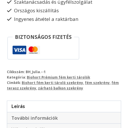
Szaktanácsadás és ügyfélszolgálat
mennyiség
Országos kiszállítás
Ingyenes átvétel a raktárban
BIZTONSÁGOS FIZETÉS
Cikkszám:
BH_Julia.--1
Kategória:
Biohort Prémium fém kerti tárolók
Címkék:
Biohort fém kerti tároló szekrény
,
fém szekrény
,
fém
terasz szekrény
,
zárható balkon szekrény
Leírás
További információk