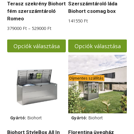
Terasz szekrény Biohort
Szerszámtároló láda
fém szerszámtároló
Biohort csomag box
Romeo
141550
Ft
Ártartomány:
379000
Ft
–
529000
Ft
379000 Ft
-
Opciók választása
Opciók választása
529000 Ft
Ennek
Ennek
a
a
terméknek
terméknek
Díjmentes szállítás
több
több
variációja
variációja
van.
van.
A
A
változatok
változatok
Gyártó:
Biohort
Gyártó:
Biohort
a
a
termékoldalon
termékoldalon
Biohort StyleBox All In
Florentina üvegház