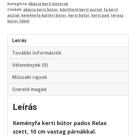
Kategória:
Akácia kerti bútorok
Címkék:
akácia kerti bútor
,
bővíthető kerti asztal
,
fa kerti
asztal
,
keményfa kültéri bútor
,
kerti bútor
,
kerti pad
,
terasz
bútor fából
Leírás
További információk
Vélemények (0)
Műszaki rajzok
Szereld magad
Leírás
Keményfa kerti bútor pados Relax
szett, 10 cm vastag párnákkal.