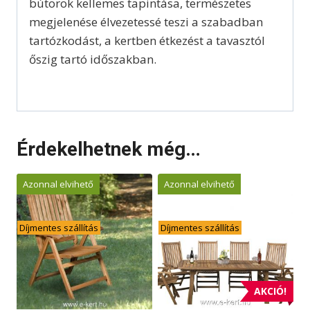
bútorok kellemes tapintása, természetes
megjelenése élvezetessé teszi a szabadban
tartózkodást, a kertben étkezést a tavasztól
őszig tartó időszakban.
Érdekelhetnek még…
Azonnal elvihető
Azonnal elvihető
Díjmentes szállítás
Díjmentes szállítás
AKCIÓ!