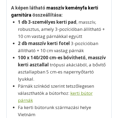
A képen látható
masszív keményfa kerti
garnitúra
összeállítása:
1 db 3-személyes kerti pad
, masszív,
robusztus, amely 3-pozícióban állítható +
10 cm vastag párnákkal együtt
2 db masszív kerti fotel
3-pozícióban
állítható + 10 cm vastag párnák
100 x 140/200 cm-es bővíthető, masszív
kerti
asztallal
trópusi akáciából, a bővítő
asztallapban 5 cm-es napernyőtartó
lyukkal.
Párnák színkód szerint tetszőlegesen
választhatók a bútorhoz:
kerti bútor
párnák
Fa kerti bútorunk származási helye
Vietnám