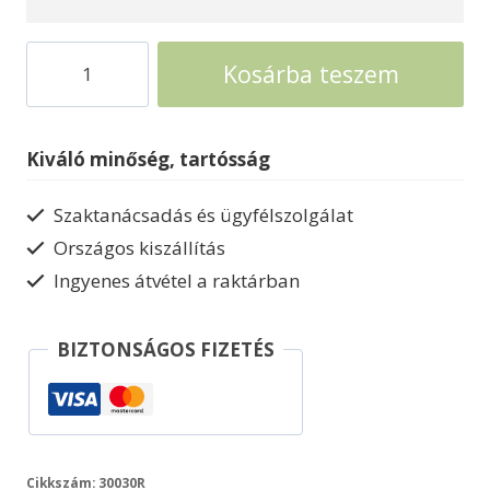
Keményfa
Kosárba teszem
kerti
bútor
pados
Kiváló minőség, tartósság
Relax
szett
Szaktanácsadás és ügyfélszolgálat
mennyiség
Országos kiszállítás
Ingyenes átvétel a raktárban
BIZTONSÁGOS FIZETÉS
Cikkszám:
30030R