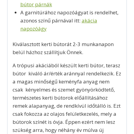
bútor párnák
A garnitúrához napozóágyat is rendelhet,
azonos színű párnával itt:
akácia
napozóágy
Kiválasztott kerti bútorát 2-3 munkanapon
belül házhoz szállítjuk Önnek.
A trópusi akáciából készült kerti bútor, terasz
bútor kiváló ár/érték aránnyal rendelkezik. Ez
a magas minőségű keményfa anyag nem
csak kényelmes és szemet gyönyörködtető,
természetes kerti bútorok előállításához
remek alapanyag, de rendkívül időtálló is. Ezt
csak fokozza az olajos felületkezelés, mely a
bútorok színét is óvja. Éppen ezért nem lesz
szükség arra, hogy néhány év múlva új