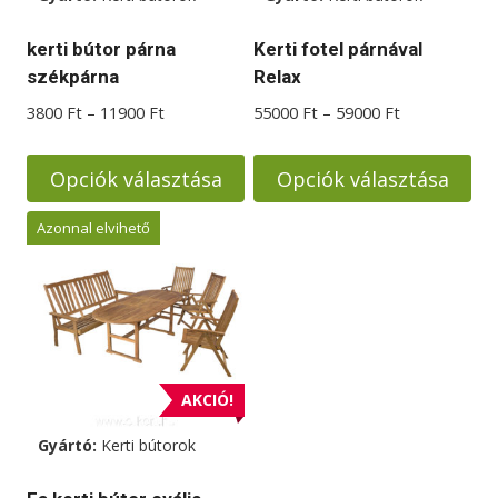
kerti bútor párna
Kerti fotel párnával
székpárna
Relax
Ártartomány:
Ártartomány:
3800
Ft
–
11900
Ft
55000
Ft
–
59000
Ft
3800 Ft
55000 Ft
-
-
Opciók választása
Opciók választása
11900 Ft
59000 Ft
Ennek
Ennek
Azonnal elvihető
a
a
terméknek
terméknek
több
több
variációja
variációja
van.
van.
A
A
AKCIÓ!
változatok
változatok
Gyártó:
Kerti bútorok
a
a
termékoldalon
termékoldalon