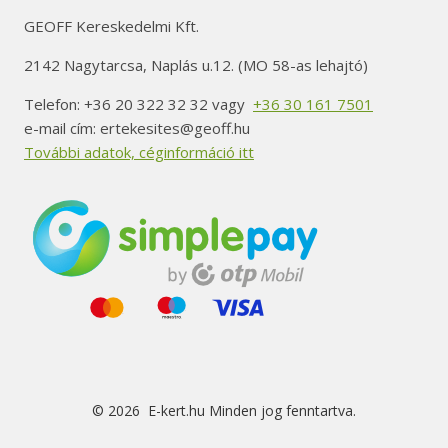
GEOFF Kereskedelmi Kft.
2142 Nagytarcsa, Naplás u.12. (MO 58-as lehajtó)
Telefon: +36 20 322 32 32 vagy
+36 30 161 7501
e-mail cím: ertekesites@geoff.hu
További adatok, céginformáció itt
© 2026 E-kert.hu Minden jog fenntartva.