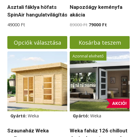
Asztali fáklya höfats
Napozóágy keményfa
SpinAir hangulatvilágítás
akácia
Original
Current
49000
Ft
89000
Ft
79000
Ft
price
price
was:
is:
Opciók választása
Kosárba teszem
89000 Ft.
79000 Ft.
Ennek
Azonnal elvihető
a
terméknek
több
variációja
van.
A
AKCIÓ!
változatok
Gyártó:
Weka
Gyártó:
Weka
a
termékoldalon
Szaunaház Weka
Weka faház 126 chillout
választhatók