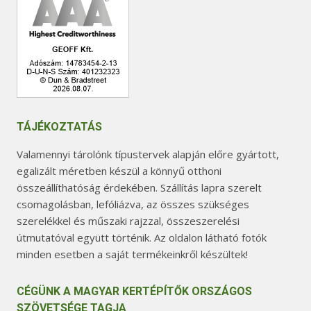
TÁJÉKOZTATÁS
Valamennyi tárolónk típustervek alapján előre gyártott,
egalizált méretben készül a könnyű otthoni
összeállíthatóság érdekében. Szállítás lapra szerelt
csomagolásban, lefóliázva, az összes szükséges
szerelékkel és műszaki rajzzal, összeszerelési
útmutatóval együtt történik. Az oldalon látható fotók
minden esetben a saját termékeinkről készültek!
CÉGÜNK A MAGYAR KERTÉPÍTŐK ORSZÁGOS
SZÖVETSÉGE TAGJA