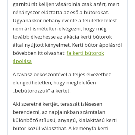
garnitúrát kelljen vásárolnia csak azért, mert
néhányszor eláztatta az eső a bútorokat.
Ugyanakkor néhány évente a felületkezelést
nem árt ismételten elvégezni, hogy még
tovább élvezhesse az akácia kerti bútorok
által nyújtott kényelmet. Kerti bútor ápolásról
bővebben itt olvashat:
fa kerti bútorok
ápolása
A tavasz beköszöntével a teljes élvezethez
elengedhetetlen, hogy megfelelően
„bebútorozzuk” a kertet.
Aki szeretné kertjét, teraszát ízlésesen
berendezni, az napjainkban számtalan
különböző stílusú, anyagú, kialakítású kerti
bútor közül választhat. A keményfa kerti