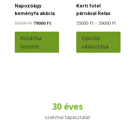
Napozóágy
Kerti fotel
keményfa akácia
párnával Relax
Original
Current
Ártartom
89000
Ft
79000
Ft
55000
Ft
–
59000
Ft
price
price
55000 Ft
Ennek
was:
is:
-
Kosárba
Opciók
a
89000 Ft.
79000 Ft.
59000 Ft
teszem
választása
termé
több
variác
van.
A
változ
a
30 éves
termé
válas
szakmai tapasztalat
ki