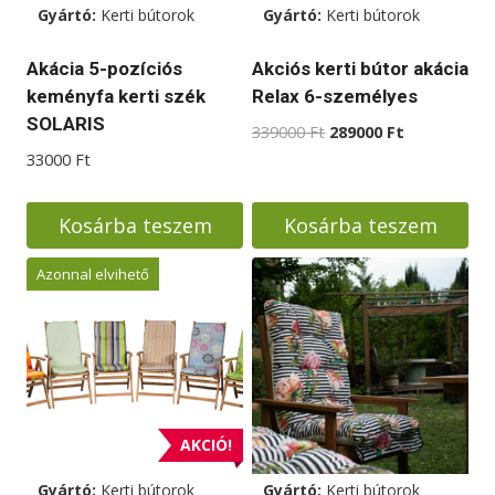
Gyártó:
Kerti bútorok
Gyártó:
Kerti bútorok
Akácia 5-pozíciós
Akciós kerti bútor akácia
keményfa kerti szék
Relax 6-személyes
SOLARIS
Original
Current
339000
Ft
289000
Ft
price
price
33000
Ft
was:
is:
339000 Ft.
289000 Ft.
Kosárba teszem
Kosárba teszem
Azonnal elvihető
AKCIÓ!
Gyártó:
Kerti bútorok
Gyártó:
Kerti bútorok