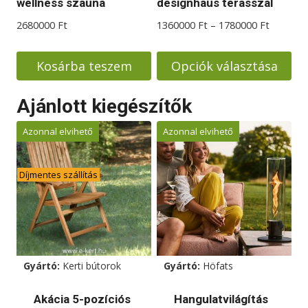
wellness szauna
designhaus terasszal
ki
Ártarto
2680000
Ft
1360000
Ft
–
1780000
Ft
1360000
-
Kosárba teszem
Opciók választása
1780000
Ennek
Ajánlott kiegészítők
a
terméknek
Azonnal elvihető
Azonnal elvihető
több
variációja
Díjmentes szállítás
van.
A
változatok
a
termékoldalon
Gyártó:
Kerti bútorok
Gyártó:
Höfats
választhatók
ki
Akácia 5-pozíciós
Hangulatvilágítás