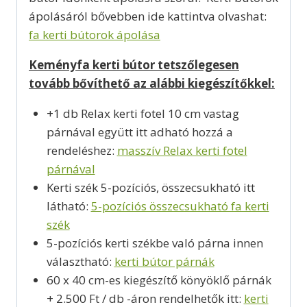
ápolásáról bővebben ide kattintva olvashat:
fa kerti bútorok ápolása
Keményfa kerti bútor tetszőlegesen
tovább bővíthető az alábbi kiegészítőkkel:
+1 db Relax kerti fotel 10 cm vastag
párnával együtt itt adható hozzá a
rendeléshez:
masszív Relax kerti fotel
párnával
Kerti szék 5-pozíciós, összecsukható itt
látható:
5-pozíciós összecsukható fa kerti
szék
5-pozíciós kerti székbe való párna innen
választható:
kerti bútor párnák
60 x 40 cm-es kiegészítő könyöklő párnák
+ 2.500 Ft / db -áron rendelhetők itt:
kerti