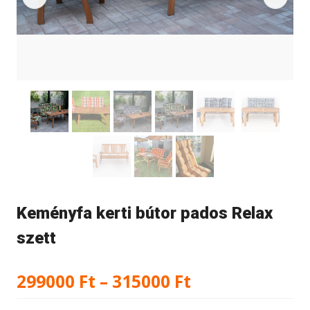
Keményfa kerti bútor pados Relax
szett
Ártartomány:
299000
Ft
–
315000
Ft
299000 Ft