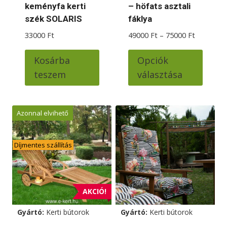
keményfa kerti
– höfats asztali
szék SOLARIS
fáklya
Ártartom
33000
Ft
49000
Ft
–
75000
Ft
49000 Ft
Ennek
-
Kosárba
Opciók
a
75000 Ft
teszem
választása
termé
több
variác
Azonnal elvihető
van.
A
Díjmentes szállítás
változ
a
termé
AKCIÓ!
válas
ki
Gyártó:
Kerti bútorok
Gyártó:
Kerti bútorok