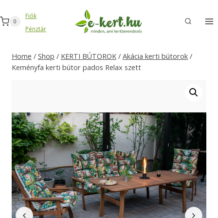
Skip
Fiók
to
0
Pénztár
content
Home
/
Shop
/
KERTI BÚTOROK
/
Akácia kerti bútorok
/
Keményfa kerti bútor pados Relax szett