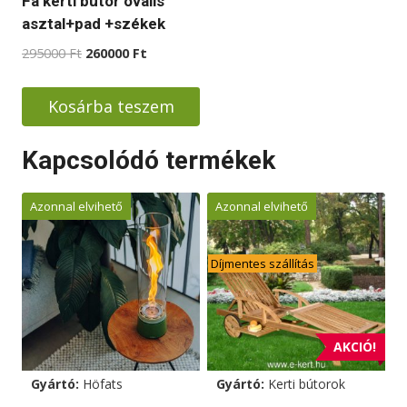
Fa kerti bútor ovális
választhatók
választhatók
asztal+pad +székek
ki
ki
Original
Current
295000
Ft
260000
Ft
price
price
was:
is:
Kosárba teszem
295000 Ft.
260000 Ft.
Kapcsolódó termékek
Azonnal elvihető
Azonnal elvihető
Díjmentes szállítás
AKCIÓ!
Gyártó:
Höfats
Gyártó:
Kerti bútorok